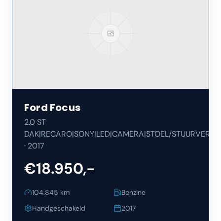
Ford
Focus
2.0 ST
DAK|RECARO|SONY|LED|CAMERA|STOEL/STUURVERW|
·
2017
€18.950,-
104.845
km
Benzine
Handgeschakeld
2017