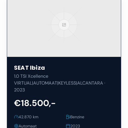
SEAT
Ibiza
1.0 TSI Xcellence
VIRTUAL|AUTOMAAT|KEYLESS|ALCANTARA
·
2023
€18.500,-
42.870
km
Benzine
Automaat
2023