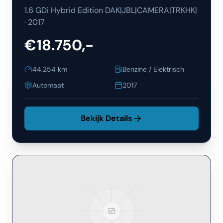
1.6 GDi Hybrid Edition DAK|JBL|CAMERA|TRKHK|
·
2017
€18.750,-
44.254
km
Benzine / Elektrisch
Automaat
2017
Bekijk Details