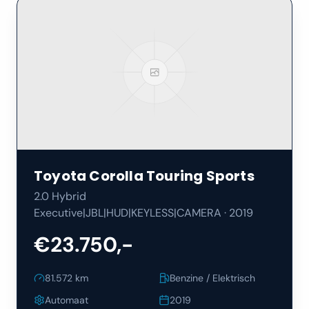
Toyota
Corolla Touring Sports
2.0 Hybrid
Executive|JBL|HUD|KEYLESS|CAMERA
·
2019
€23.750,-
81.572
km
Benzine / Elektrisch
Automaat
2019