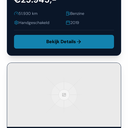
51.930
km
Benzine
Handgeschakeld
2019
Bekijk Details