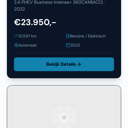
2.4 PHEV Business Intense+ 360CAM|ACC|
·
2022
€23.950,-
31.597
km
Benzine / Elektrisch
Automaat
2022
Bekijk Details
Filters