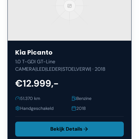
Kia
Picanto
1.0 T-GDI GT-Line
CAMERA|LED|LEDER|STOELVERW|
·
2018
€12.999,-
51.370
km
Benzine
Handgeschakeld
2018
Bekijk Details