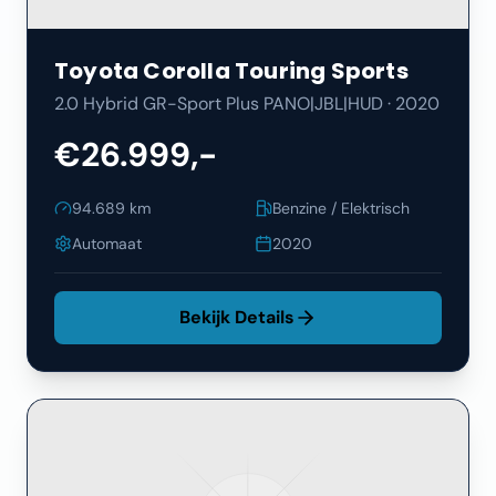
Toyota
Corolla Touring Sports
2.0 Hybrid GR-Sport Plus PANO|JBL|HUD
·
2020
€26.999,-
94.689
km
Benzine / Elektrisch
Automaat
2020
Bekijk Details