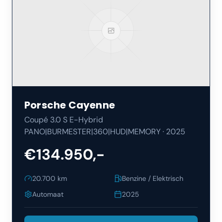
Porsche
Cayenne
Coupé 3.0 S E-Hybrid
PANO|BURMESTER|360|HUD|MEMORY
·
2025
€134.950,-
20.700
km
Benzine / Elektrisch
Automaat
2025