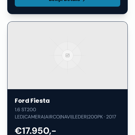
Ford
Fiesta
1.6 ST200
LED|CAMERA|AIRCO|NAVI|LEDER|200PK
·
2017
€17.950,-