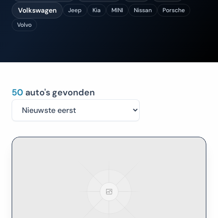
Volkswagen
Jeep
Kia
MINI
Nissan
Porsche
Volvo
50
auto's gevonden