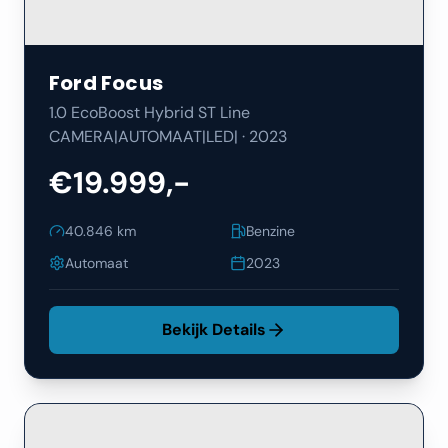
Ford
Focus
1.0 EcoBoost Hybrid ST Line
CAMERA|AUTOMAAT|LED|
·
2023
€19.999,-
40.846
km
Benzine
Automaat
2023
Bekijk Details