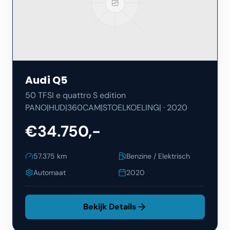
Audi
Q5
50 TFSI e quattro S edition
PANO|HUD|360CAM|STOELKOELING|
·
2020
€34.750,-
57.375
km
Benzine / Elektrisch
Automaat
2020
Bekijk Details