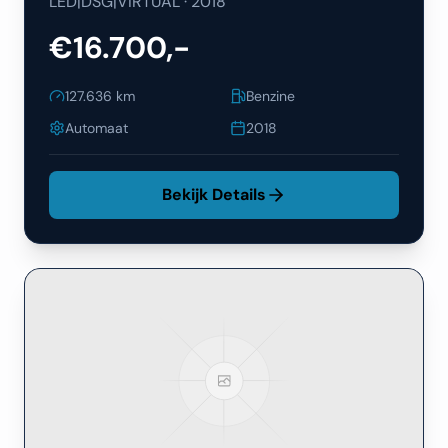
LED|DSG|VIRTUAL
·
2018
€16.700,-
127.636
km
Benzine
Automaat
2018
Bekijk Details