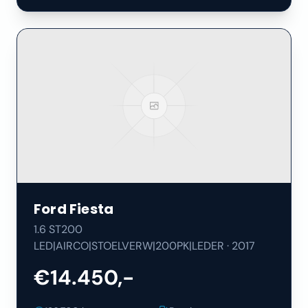
Ford
Fiesta
1.6 ST200
LED|AIRCO|STOELVERW|200PK|LEDER
·
2017
€14.450,-