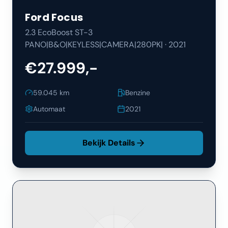
Ford
Focus
2.3 EcoBoost ST-3
PANO|B&O|KEYLESS|CAMERA|280PK|
·
2021
€27.999,-
59.045
km
Benzine
Automaat
2021
Bekijk Details