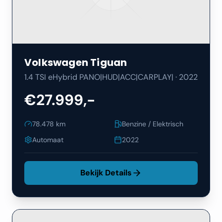
Volkswagen
Tiguan
1.4 TSI eHybrid PANO|HUD|ACC|CARPLAY|
·
2022
€27.999,-
78.478
km
Benzine / Elektrisch
Automaat
2022
Bekijk Details