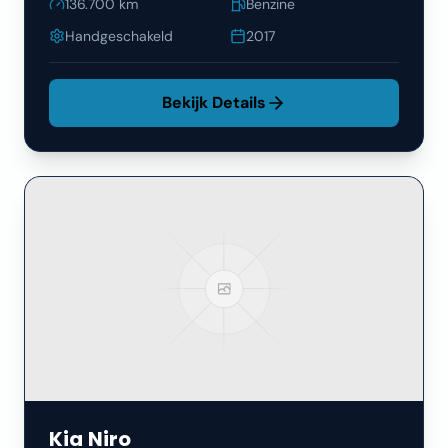
136.700
km
Benzine
Handgeschakeld
2017
Bekijk Details
Kia
Niro