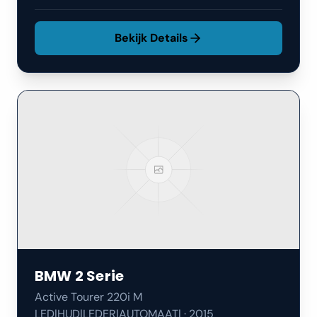
Bekijk Details
BMW
2 Serie
Active Tourer 220i M
LED|HUD|LEDER|AUTOMAAT|
·
2015