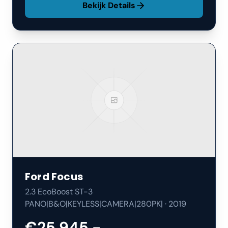
Bekijk Details
Ford
Focus
2.3 EcoBoost ST-3
PANO|B&O|KEYLESS|CAMERA|280PK|
·
2019
€25.945,-