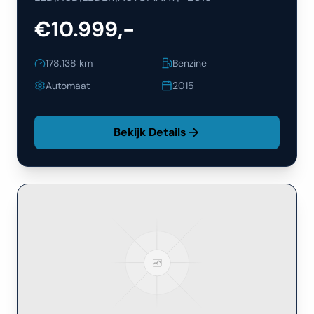
€10.999,-
178.138
km
Benzine
Automaat
2015
Bekijk Details