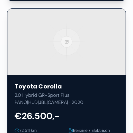
Toyota
Corolla
2.0 Hybrid GR-Sport Plus
PANO|HUD|JBL|CAMERA|
·
2020
€26.500,-
72.511
km
Benzine / Elektrisch