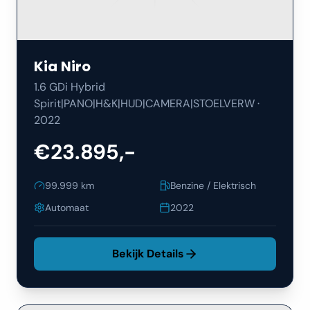
Kia
Niro
1.6 GDi Hybrid
Spirit|PANO|H&K|HUD|CAMERA|STOELVERW
·
2022
€23.895,-
99.999
km
Benzine / Elektrisch
Automaat
2022
Bekijk Details