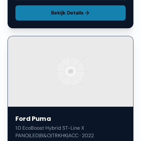
Bekijk Details
Ford
Puma
1.0 EcoBoost Hybrid ST-Line X
PANO|LED|B&O|TRKHK|ACC
·
2022