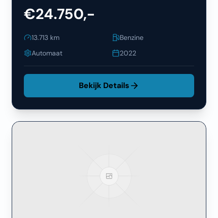
€24.750,-
13.713
km
Benzine
Automaat
2022
Bekijk Details