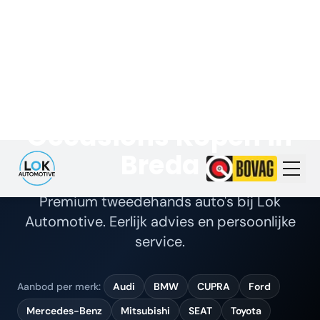
Home
Aanbod
Occasions Kopen in
Breda
Premium tweedehands auto's bij Lok
Automotive. Eerlijk advies en persoonlijke
service.
Aanbod per merk:
Audi
BMW
CUPRA
Ford
Mercedes-Benz
Mitsubishi
SEAT
Toyota