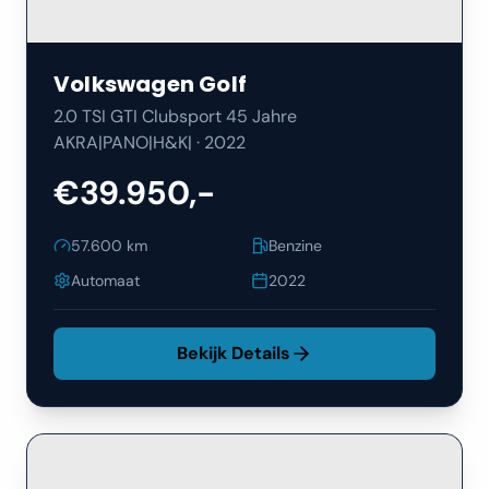
Volkswagen
Golf
2.0 TSI GTI Clubsport 45 Jahre
AKRA|PANO|H&K|
·
2022
€39.950,-
57.600
km
Benzine
Automaat
2022
Bekijk Details