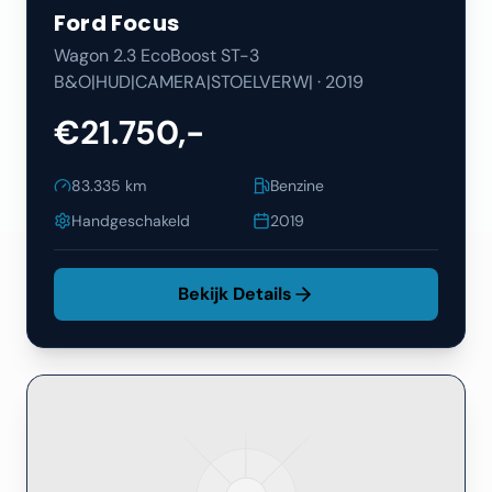
Ford
Focus
Wagon 2.3 EcoBoost ST-3
B&O|HUD|CAMERA|STOELVERW|
·
2019
€21.750,-
83.335
km
Benzine
Handgeschakeld
2019
Bekijk Details