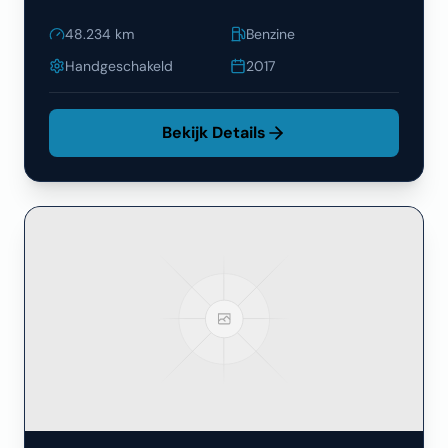
48.234
km
Benzine
Handgeschakeld
2017
Bekijk Details