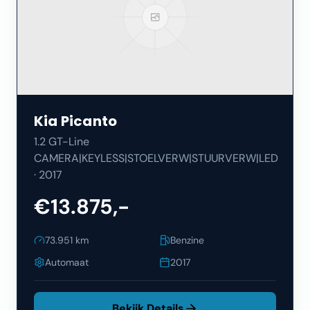
Kia
Picanto
1.2 GT-Line
CAMERA|KEYLESS|STOELVERW|STUURVERW|LED
·
2017
€13.875,-
73.951
km
Benzine
Automaat
2017
Bekijk Details