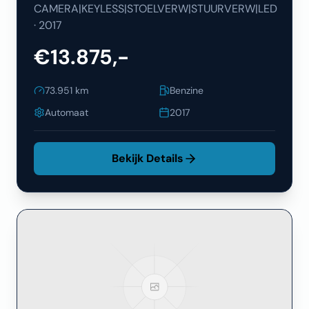
CAMERA|KEYLESS|STOELVERW|STUURVERW|LED
·
2017
€13.875,-
73.951
km
Benzine
Automaat
2017
Bekijk Details