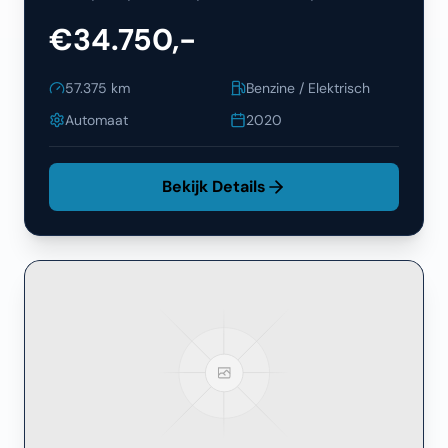
€34.750,-
57.375
km
Benzine / Elektrisch
Automaat
2020
Bekijk Details