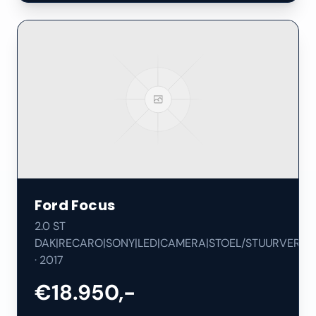
Ford
Focus
2.0 ST
DAK|RECARO|SONY|LED|CAMERA|STOEL/STUURVERW|
·
2017
€18.950,-