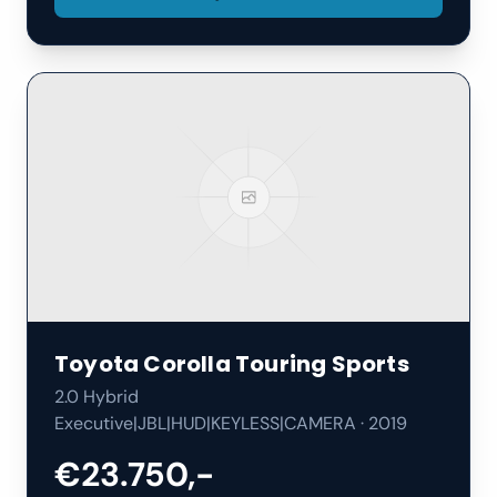
Toyota
Corolla Touring Sports
2.0 Hybrid
Executive|JBL|HUD|KEYLESS|CAMERA
·
2019
€23.750,-