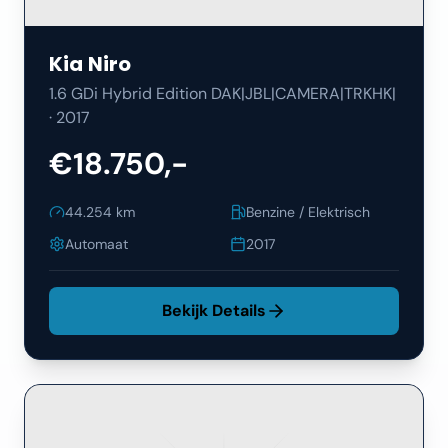
Kia
Niro
1.6 GDi Hybrid Edition DAK|JBL|CAMERA|TRKHK|
·
2017
€18.750,-
44.254
km
Benzine / Elektrisch
Automaat
2017
Bekijk Details