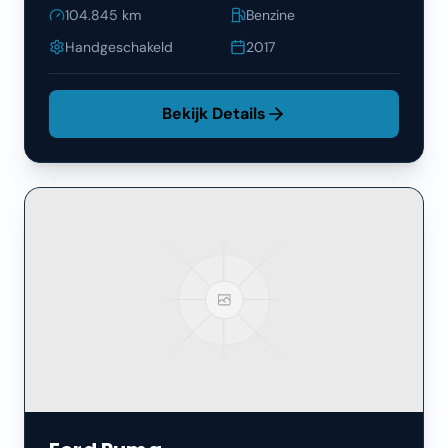
104.845
km
Benzine
Handgeschakeld
2017
Bekijk Details