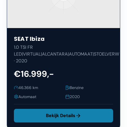
SEAT
Ibiza
1.0 TSI FR
LED|VIRTUAL|ALCANTARA|AUTOMAAT|STOELVERW
·
2020
€16.999,-
46.366
km
Benzine
Automaat
2020
Bekijk Details