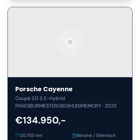
Porsche
Cayenne
Coupé 3.0 S E-Hybrid
PANO|BURMESTER|360|HUD|MEMORY
·
2025
€134.950,-
20.700
km
Benzine / Elektrisch