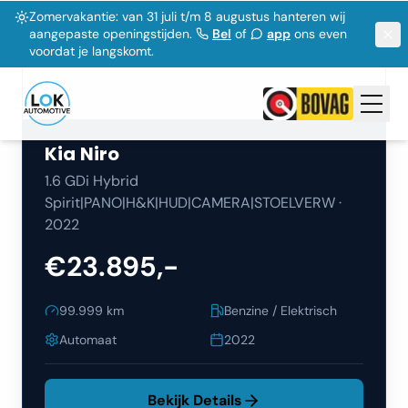
Kia
Niro
1.6 GDi Hybrid
Spirit|PANO|H&K|HUD|CAMERA|STOELVERW
·
2022
€23.895,-
99.999
km
Benzine / Elektrisch
Automaat
2022
Bekijk Details