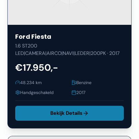
Ford
Fiesta
1.6 ST200
LED|CAMERA|AIRCO|NAVI|LEDER|200PK
·
2017
€17.950,-
48.234
km
Benzine
Handgeschakeld
2017
Bekijk Details