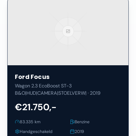
Ford
Focus
Wagon 2.3 EcoBoost ST-3
B&O|HUD|CAMERA|STOELVERW|
·
2019
€21.750,-
83.335
km
Benzine
Handgeschakeld
2019