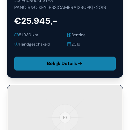
2.3 EcoBoost ST-3
PANO|B&O|KEYLESS|CAMERA|280PK|
·
2019
€25.945,-
51.930
km
Benzine
Handgeschakeld
2019
Bekijk Details