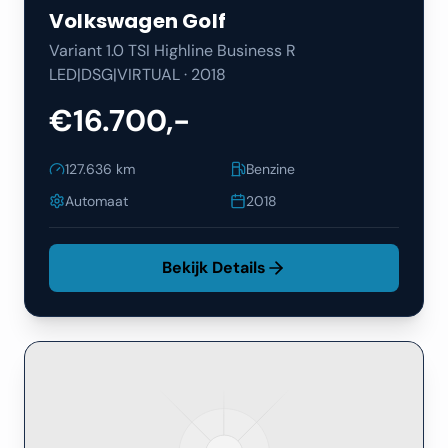
Volkswagen
Golf
Variant 1.0 TSI Highline Business R
LED|DSG|VIRTUAL
·
2018
€16.700,-
127.636
km
Benzine
Automaat
2018
Bekijk Details