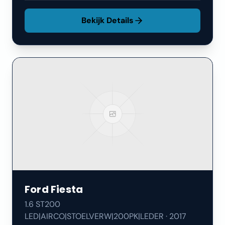
Bekijk Details
Ford
Fiesta
1.6 ST200
LED|AIRCO|STOELVERW|200PK|LEDER
·
2017