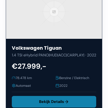
Volkswagen
Tiguan
1.4 TSI eHybrid PANO|HUD|ACC|CARPLAY|
·
2022
€27.999,-
78.478
km
Benzine / Elektrisch
Automaat
2022
Bekijk Details