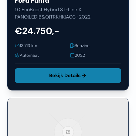
Ford
Puma
1.0 EcoBoost Hybrid ST-Line X
PANO|LED|B&O|TRKHK|ACC
·
2022
€24.750,-
13.713
km
Benzine
Automaat
2022
Bekijk Details