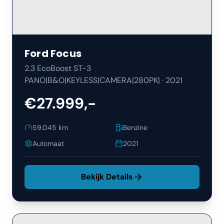
Ford
Focus
2.3 EcoBoost ST-3
PANO|B&O|KEYLESS|CAMERA|280PK|
·
2021
€27.999,-
59.045
km
Benzine
Automaat
2021
Bekijk Details