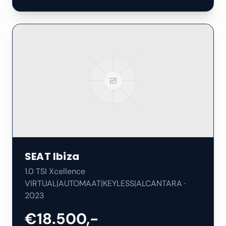
SEAT
Ibiza
1.0 TSI Xcellence
VIRTUAL|AUTOMAAT|KEYLESS|ALCANTARA
·
2023
€18.500,-