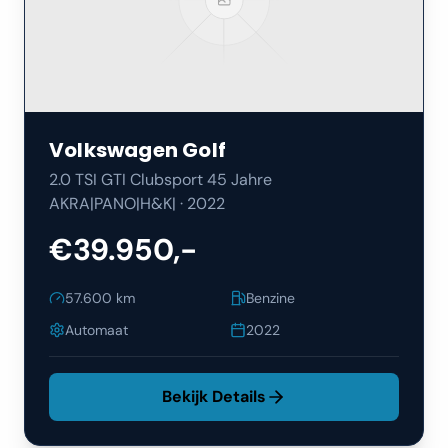
Volkswagen
Golf
2.0 TSI GTI Clubsport 45 Jahre
AKRA|PANO|H&K|
·
2022
€39.950,-
57.600
km
Benzine
Automaat
2022
Bekijk Details