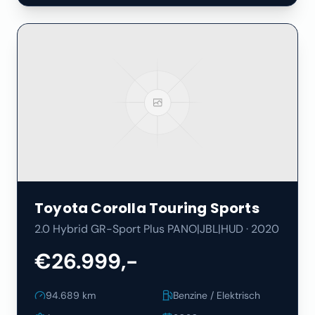
Toyota
Corolla Touring Sports
2.0 Hybrid GR-Sport Plus PANO|JBL|HUD
·
2020
€26.999,-
94.689
km
Benzine / Elektrisch