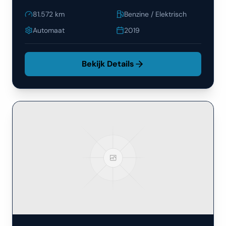
81.572
km
Benzine / Elektrisch
Automaat
2019
Bekijk Details