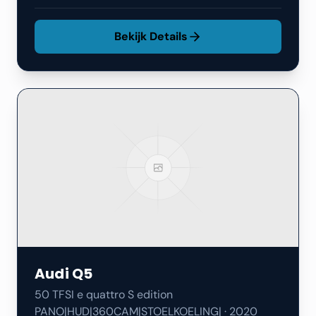
Bekijk Details
Audi
Q5
50 TFSI e quattro S edition
PANO|HUD|360CAM|STOELKOELING|
·
2020