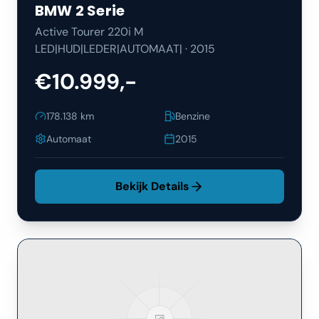
BMW
2 Serie
Active Tourer 220i M
LED|HUD|LEDER|AUTOMAAT|
·
2015
€10.999,-
178.138
km
Benzine
Automaat
2015
Bekijk Details