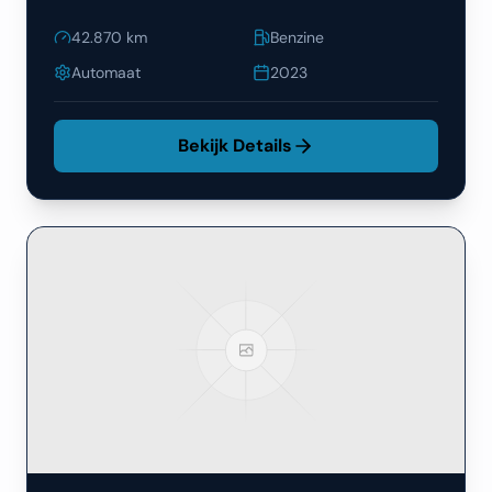
42.870
km
Benzine
Automaat
2023
Bekijk Details