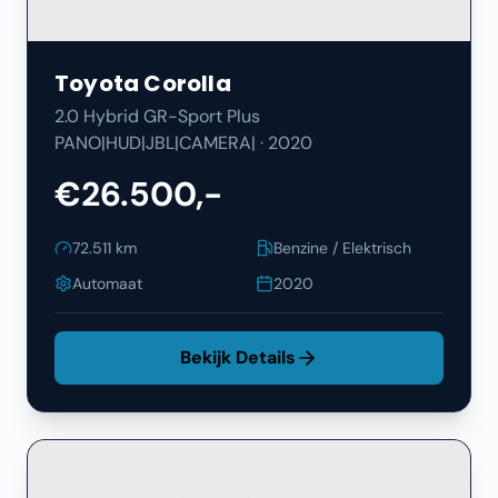
Toyota
Corolla
2.0 Hybrid GR-Sport Plus
PANO|HUD|JBL|CAMERA|
·
2020
€26.500,-
72.511
km
Benzine / Elektrisch
Automaat
2020
Bekijk Details
Filters