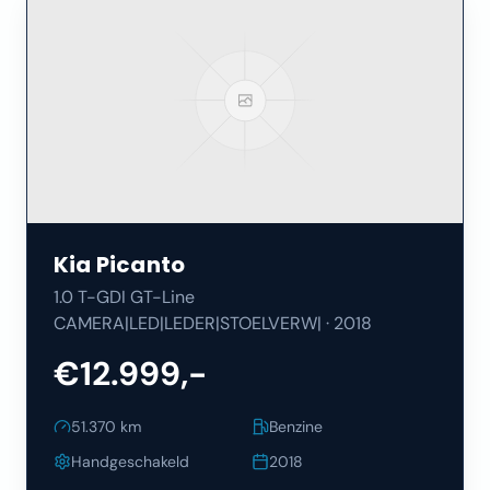
Kia
Picanto
1.0 T-GDI GT-Line
CAMERA|LED|LEDER|STOELVERW|
·
2018
€12.999,-
51.370
km
Benzine
Handgeschakeld
2018