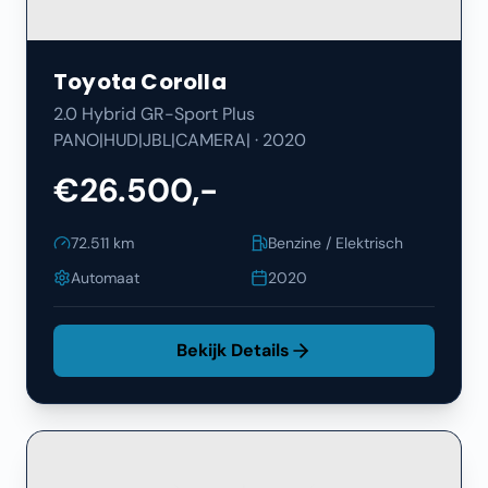
Toyota
Corolla
2.0 Hybrid GR-Sport Plus
PANO|HUD|JBL|CAMERA|
·
2020
€26.500,-
72.511
km
Benzine / Elektrisch
Automaat
2020
Bekijk Details
Filters