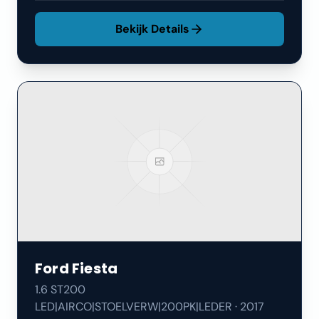
Bekijk Details
Ford
Fiesta
1.6 ST200
LED|AIRCO|STOELVERW|200PK|LEDER
·
2017