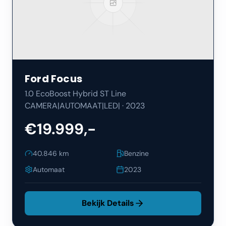
Ford
Focus
1.0 EcoBoost Hybrid ST Line
CAMERA|AUTOMAAT|LED|
·
2023
€19.999,-
40.846
km
Benzine
Automaat
2023
Bekijk Details