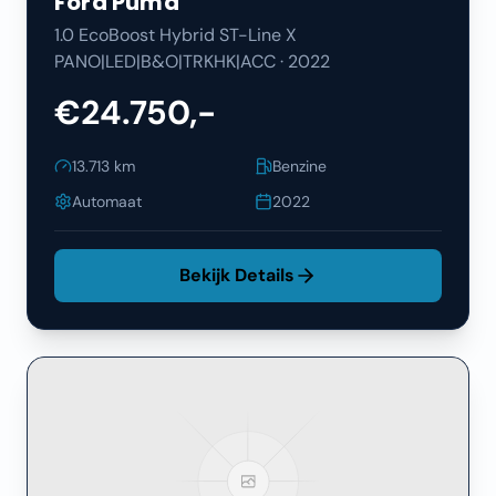
Ford
Puma
1.0 EcoBoost Hybrid ST-Line X
PANO|LED|B&O|TRKHK|ACC
·
2022
€24.750,-
13.713
km
Benzine
Automaat
2022
Bekijk Details