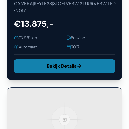
CAMERA|KEYLESS|STOELVERW|STUURVERW|LED
·
2017
€13.875,-
73.951
km
Benzine
Automaat
2017
Bekijk Details