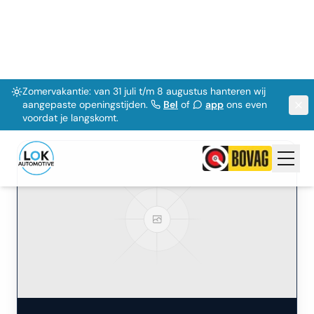
81.572
km
Benzine / Elektrisch
Automaat
2019
Bekijk Details