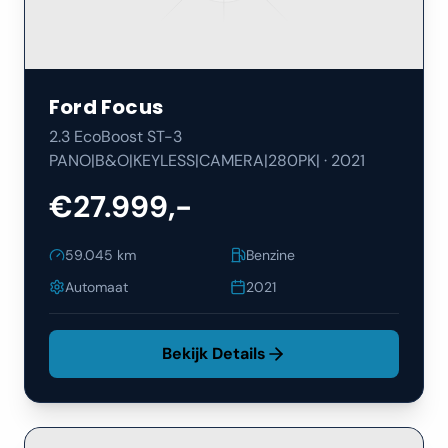
Ford
Focus
2.3 EcoBoost ST-3
PANO|B&O|KEYLESS|CAMERA|280PK|
·
2021
€27.999,-
59.045
km
Benzine
Automaat
2021
Bekijk Details