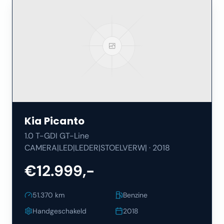
Kia
Picanto
1.0 T-GDI GT-Line
CAMERA|LED|LEDER|STOELVERW|
·
2018
€12.999,-
51.370
km
Benzine
Handgeschakeld
2018