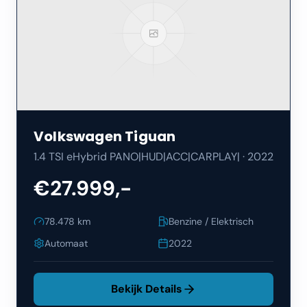
Volkswagen
Tiguan
1.4 TSI eHybrid PANO|HUD|ACC|CARPLAY|
·
2022
€27.999,-
78.478
km
Benzine / Elektrisch
Automaat
2022
Bekijk Details