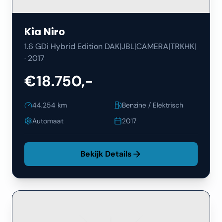
Kia
Niro
1.6 GDi Hybrid Edition DAK|JBL|CAMERA|TRKHK|
·
2017
€18.750,-
44.254
km
Benzine / Elektrisch
Automaat
2017
Bekijk Details