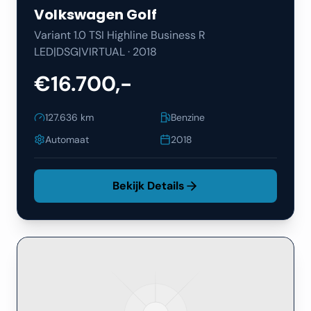
Volkswagen
Golf
Variant 1.0 TSI Highline Business R
LED|DSG|VIRTUAL
·
2018
€16.700,-
127.636
km
Benzine
Automaat
2018
Bekijk Details