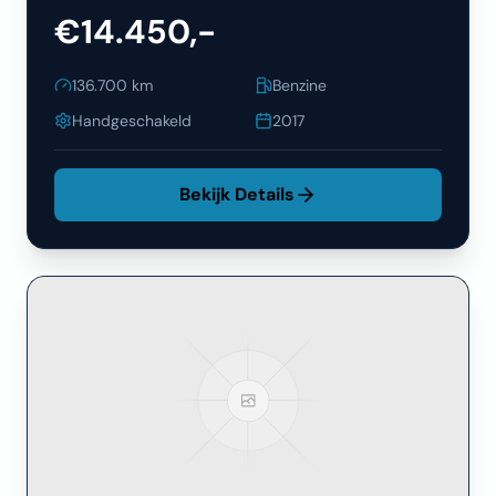
€14.450,-
136.700
km
Benzine
Handgeschakeld
2017
Bekijk Details