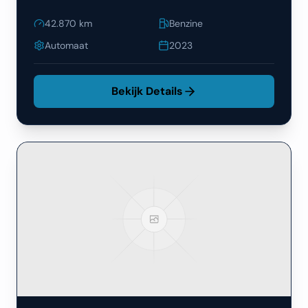
42.870
km
Benzine
Automaat
2023
Bekijk Details