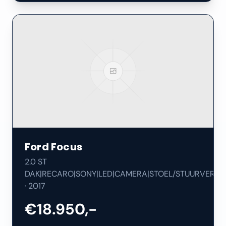
Ford
Focus
2.0 ST
DAK|RECARO|SONY|LED|CAMERA|STOEL/STUURVERW|
·
2017
€18.950,-