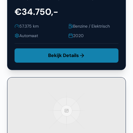
€34.750,-
57.375
km
Benzine / Elektrisch
Automaat
2020
Bekijk Details