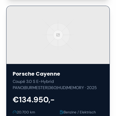
Porsche
Cayenne
Coupé 3.0 S E-Hybrid
PANO|BURMESTER|360|HUD|MEMORY
·
2025
€134.950,-
20.700
km
Benzine / Elektrisch