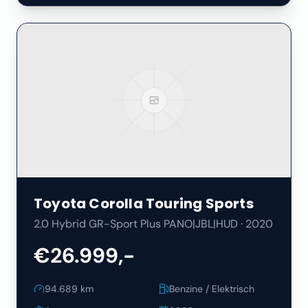
Toyota
Corolla Touring Sports
2.0 Hybrid GR-Sport Plus PANO|JBL|HUD
·
2020
€26.999,-
94.689
km
Benzine / Elektrisch