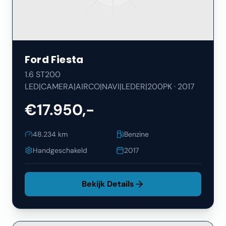
Ford
Fiesta
1.6 ST200
LED|CAMERA|AIRCO|NAVI|LEDER|200PK
·
2017
€17.950,-
48.234
km
Benzine
Handgeschakeld
2017
Bekijk Details