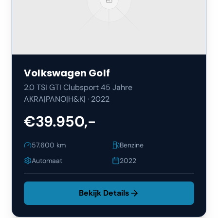
Volkswagen
Golf
2.0 TSI GTI Clubsport 45 Jahre
AKRA|PANO|H&K|
·
2022
€39.950,-
57.600
km
Benzine
Automaat
2022
Bekijk Details