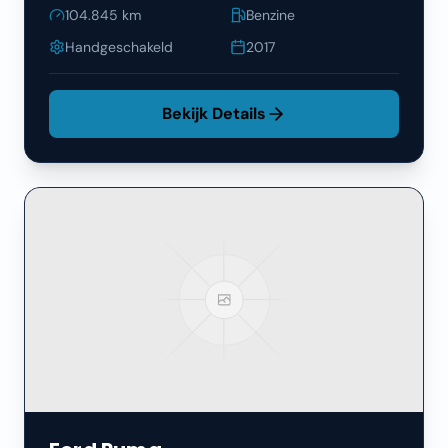
104.845
km
Benzine
Handgeschakeld
2017
Bekijk Details