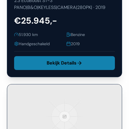
2.3 EcoBoost ST-3
PANO|B&O|KEYLESS|CAMERA|280PK|
·
2019
€25.945,-
51.930
km
Benzine
Handgeschakeld
2019
Bekijk Details