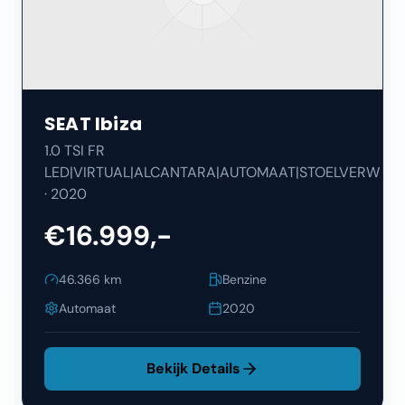
SEAT
Ibiza
1.0 TSI FR
LED|VIRTUAL|ALCANTARA|AUTOMAAT|STOELVERW
·
2020
€16.999,-
46.366
km
Benzine
Automaat
2020
Bekijk Details