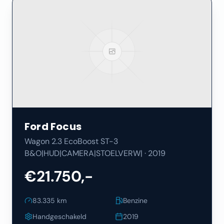
Ford
Focus
Wagon 2.3 EcoBoost ST-3
B&O|HUD|CAMERA|STOELVERW|
·
2019
€21.750,-
83.335
km
Benzine
Handgeschakeld
2019