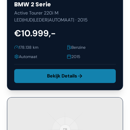
BMW
2 Serie
Active Tourer 220i M
LED|HUD|LEDER|AUTOMAAT|
·
2015
€10.999,-
178.138
km
Benzine
Automaat
2015
Bekijk Details