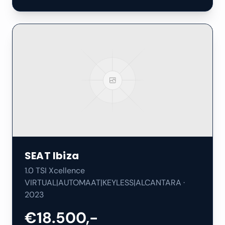
SEAT
Ibiza
1.0 TSI Xcellence
VIRTUAL|AUTOMAAT|KEYLESS|ALCANTARA
·
2023
€18.500,-