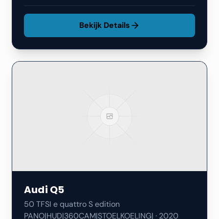
Bekijk Details
Audi
Q5
50 TFSI e quattro S edition
PANO|HUD|360CAM|STOELKOELING|
·
2020