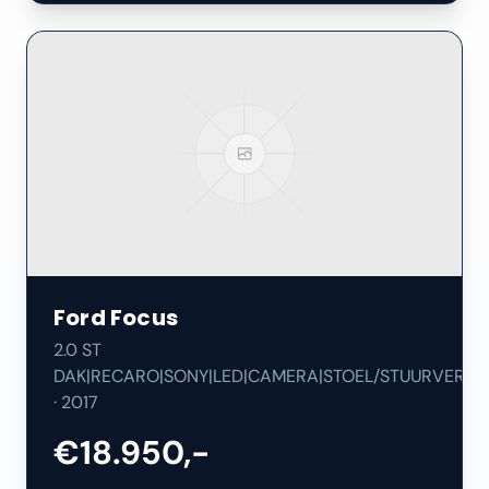
Ford
Focus
2.0 ST
DAK|RECARO|SONY|LED|CAMERA|STOEL/STUURVERW|
·
2017
€18.950,-