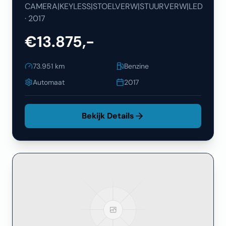
CAMERA|KEYLESS|STOELVERW|STUURVERW|LED
·
2017
€13.875,-
73.951
km
Benzine
Automaat
2017
Bekijk Details