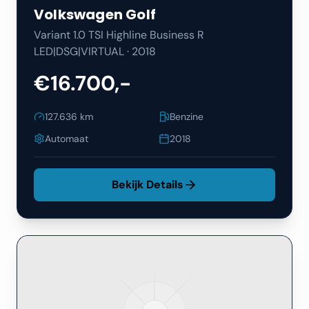
Volkswagen
Golf
Variant 1.0 TSI Highline Business R
LED|DSG|VIRTUAL
·
2018
€16.700,-
127.636
km
Benzine
Automaat
2018
Bekijk Details