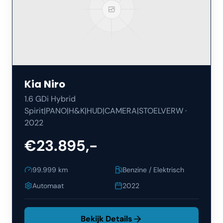
Kia
Niro
1.6 GDi Hybrid
Spirit|PANO|H&K|HUD|CAMERA|STOELVERW
·
2022
€23.895,-
99.999
km
Benzine / Elektrisch
Automaat
2022
Bekijk Details