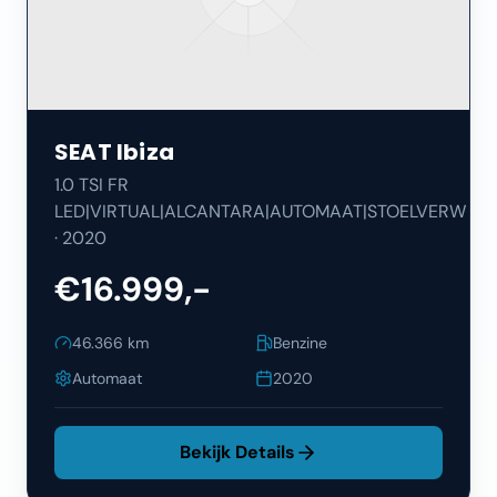
SEAT
Ibiza
1.0 TSI FR
LED|VIRTUAL|ALCANTARA|AUTOMAAT|STOELVERW
·
2020
€16.999,-
46.366
km
Benzine
Automaat
2020
Bekijk Details