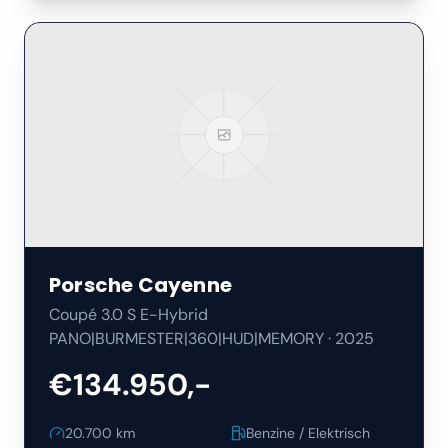
Porsche
Cayenne
Coupé 3.0 S E-Hybrid
PANO|BURMESTER|360|HUD|MEMORY
·
2025
€134.950,-
20.700
km
Benzine / Elektrisch