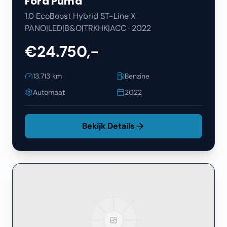
Ford
Puma
1.0 EcoBoost Hybrid ST-Line X
PANO|LED|B&O|TRKHK|ACC
·
2022
€24.750,-
13.713
km
Benzine
Automaat
2022
Bekijk Details