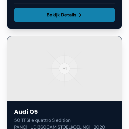
Bekijk Details
Audi
Q5
50 TFSI e quattro S edition
PANO|HUD|360CAM|STOELKOELING|
·
2020