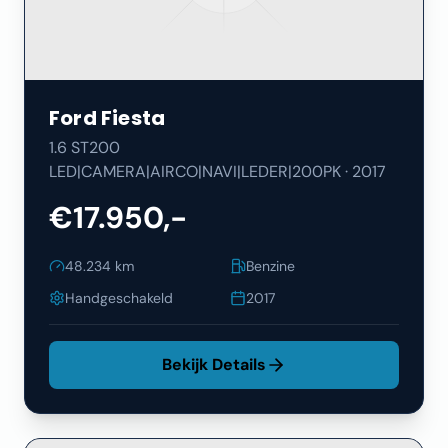
Ford
Fiesta
1.6 ST200
LED|CAMERA|AIRCO|NAVI|LEDER|200PK
·
2017
€17.950,-
48.234
km
Benzine
Handgeschakeld
2017
Bekijk Details