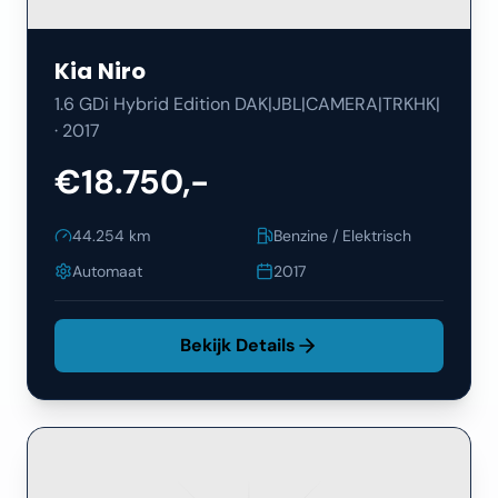
Kia
Niro
1.6 GDi Hybrid Edition DAK|JBL|CAMERA|TRKHK|
·
2017
€18.750,-
44.254
km
Benzine / Elektrisch
Automaat
2017
Bekijk Details