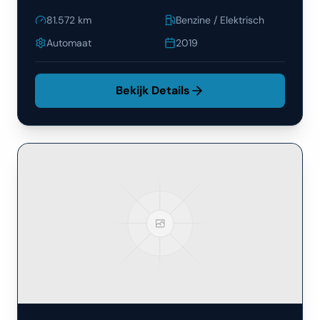
81.572
km
Benzine / Elektrisch
Automaat
2019
Bekijk Details