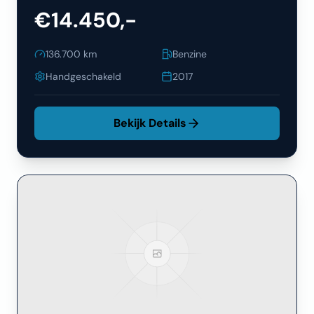
€14.450,-
136.700
km
Benzine
Handgeschakeld
2017
Bekijk Details