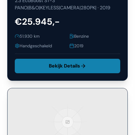
2.3 EcoBoost ST-3
PANO|B&O|KEYLESS|CAMERA|280PK|
·
2019
€25.945,-
51.930
km
Benzine
Handgeschakeld
2019
Bekijk Details