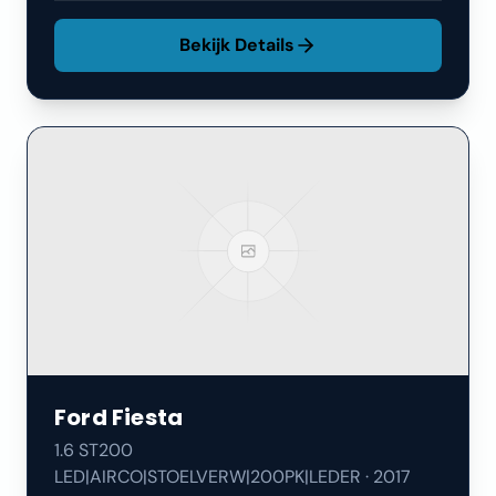
Bekijk Details
Ford
Fiesta
1.6 ST200
LED|AIRCO|STOELVERW|200PK|LEDER
·
2017