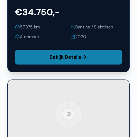
€34.750,-
57.375
km
Benzine / Elektrisch
Automaat
2020
Bekijk Details