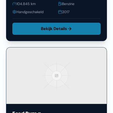
104.845
km
Benzine
Handgeschakeld
2017
Bekijk Details