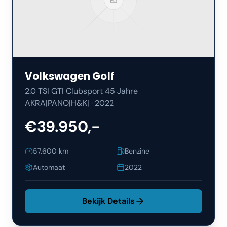
Volkswagen
Golf
2.0 TSI GTI Clubsport 45 Jahre
AKRA|PANO|H&K|
·
2022
€39.950,-
57.600
km
Benzine
Automaat
2022
Bekijk Details