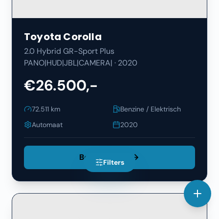
Toyota
Corolla
2.0 Hybrid GR-Sport Plus
PANO|HUD|JBL|CAMERA|
·
2020
€26.500,-
72.511
km
Benzine / Elektrisch
Automaat
2020
Bekijk Details
Filters