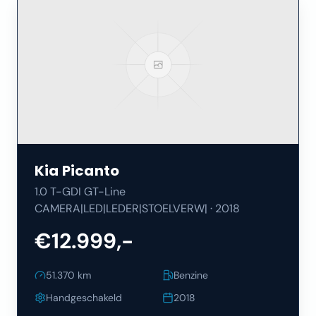
Kia
Picanto
1.0 T-GDI GT-Line
CAMERA|LED|LEDER|STOELVERW|
·
2018
€12.999,-
51.370
km
Benzine
Handgeschakeld
2018