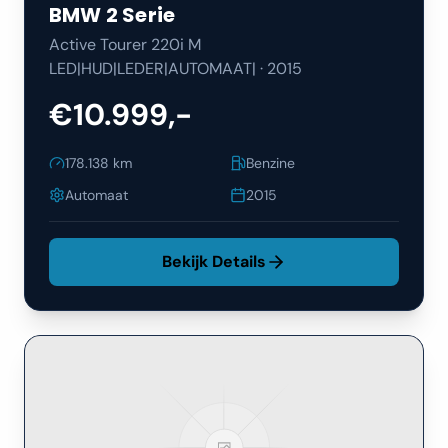
BMW
2 Serie
Active Tourer 220i M
LED|HUD|LEDER|AUTOMAAT|
·
2015
€10.999,-
178.138
km
Benzine
Automaat
2015
Bekijk Details