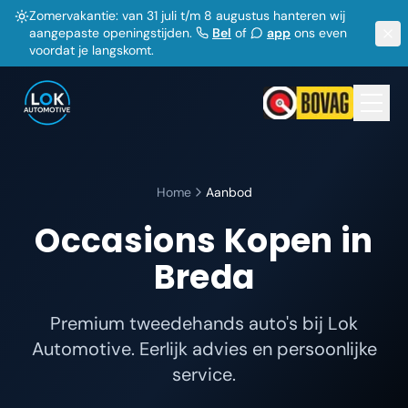
Zomervakantie: van 31 juli t/m 8 augustus hanteren wij
aangepaste openingstijden.
Bel
of
app
ons even
voordat je langskomt.
Home
Aanbod
Occasions Kopen in
Breda
Premium tweedehands auto's bij Lok
Automotive. Eerlijk advies en persoonlijke
service.