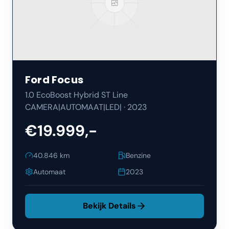
Ford
Focus
1.0 EcoBoost Hybrid ST Line
CAMERA|AUTOMAAT|LED|
·
2023
€19.999,-
40.846
km
Benzine
Automaat
2023
Bekijk Details