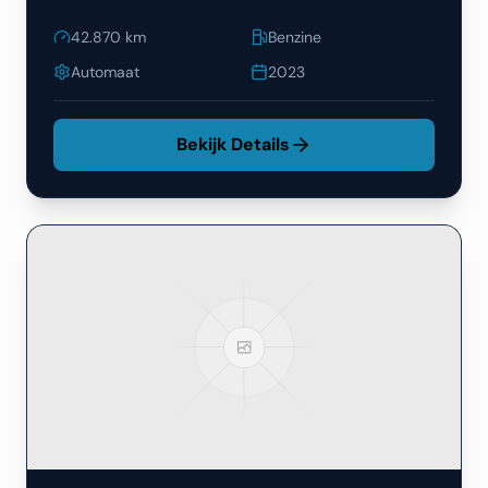
42.870
km
Benzine
Automaat
2023
Bekijk Details