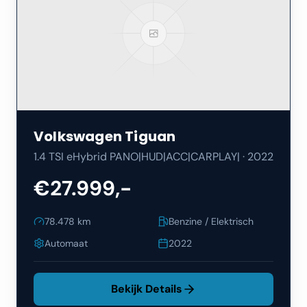
Volkswagen
Tiguan
1.4 TSI eHybrid PANO|HUD|ACC|CARPLAY|
·
2022
€27.999,-
78.478
km
Benzine / Elektrisch
Automaat
2022
Bekijk Details