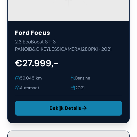
Ford
Focus
2.3 EcoBoost ST-3
PANO|B&O|KEYLESS|CAMERA|280PK|
·
2021
€27.999,-
59.045
km
Benzine
Automaat
2021
Bekijk Details