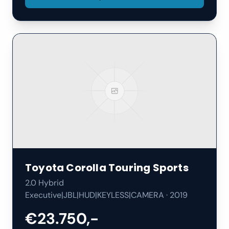
Toyota
Corolla Touring Sports
2.0 Hybrid
Executive|JBL|HUD|KEYLESS|CAMERA
·
2019
€23.750,-