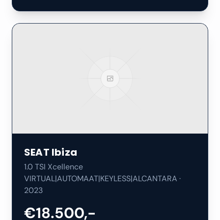
SEAT
Ibiza
1.0 TSI Xcellence
VIRTUAL|AUTOMAAT|KEYLESS|ALCANTARA
·
2023
€18.500,-