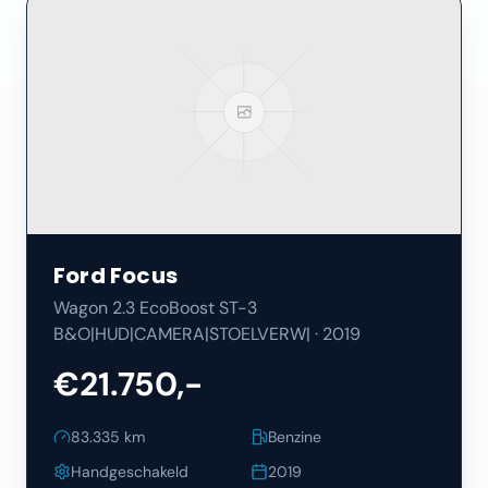
Ford
Focus
Wagon 2.3 EcoBoost ST-3
B&O|HUD|CAMERA|STOELVERW|
·
2019
€21.750,-
83.335
km
Benzine
Handgeschakeld
2019