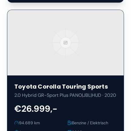
Toyota
Corolla Touring Sports
2.0 Hybrid GR-Sport Plus PANO|JBL|HUD
·
2020
€26.999,-
94.689
km
Benzine / Elektrisch