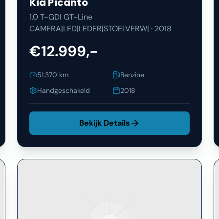
Kia
Picanto
1.0 T-GDI GT-Line
CAMERA|LED|LEDER|STOELVERW|
·
2018
€12.999,-
51.370
km
Benzine
Handgeschakeld
2018
Bekijk Details