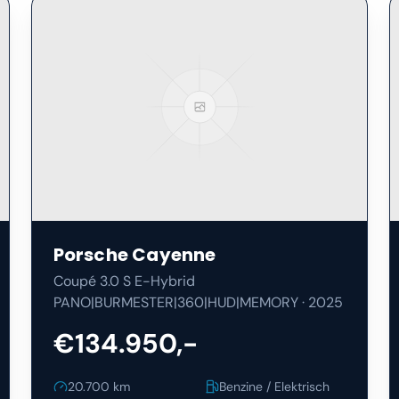
Porsche
Cayenne
Coupé 3.0 S E-Hybrid
PANO|BURMESTER|360|HUD|MEMORY
·
2025
€134.950,-
20.700
km
Benzine / Elektrisch