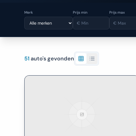
Merk
Prijs min
Prijs max
51
auto's gevonden