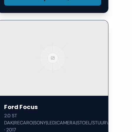
Ford
Focus
2.0 ST
DAK|RECARO|SONY|LED|CAMERA|STOEL/STUURVERW|
·
2017