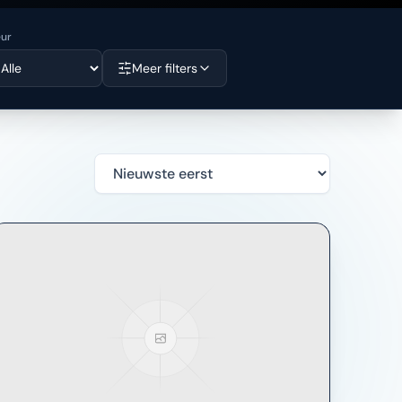
eur
Meer filters