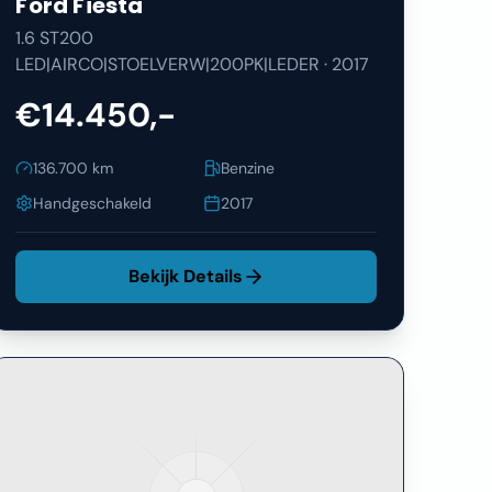
Ford
Fiesta
1.6 ST200
LED|AIRCO|STOELVERW|200PK|LEDER
·
2017
€14.450,-
136.700
km
Benzine
Handgeschakeld
2017
Bekijk Details