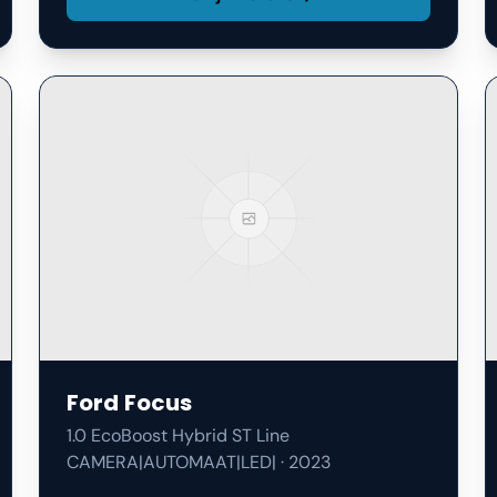
Ford
Focus
1.0 EcoBoost Hybrid ST Line
CAMERA|AUTOMAAT|LED|
·
2023