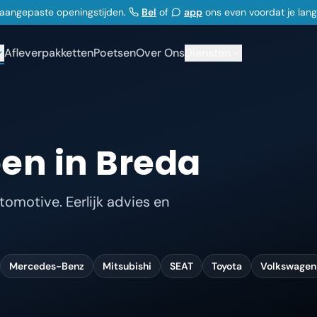
j aangepaste openingstijden.
Bel
of
app
ons even voordat je lan
Afleverpakketten
Poetsen
Over Ons
Diensten
en in Breda
omotive. Eerlijk advies en
Mercedes-Benz
Mitsubishi
SEAT
Toyota
Volkswagen