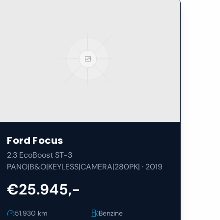
Ford
Focus
2.3 EcoBoost ST-3
PANO|B&O|KEYLESS|CAMERA|280PK|
·
2019
€25.945,-
51.930
km
Benzine