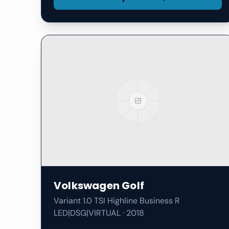
Volkswagen
Golf
Variant 1.0 TSI Highline Business R
LED|DSG|VIRTUAL
·
2018