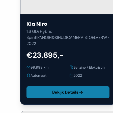
Kia
Niro
1.6 GDi Hybrid
Spirit|PANO|H&K|HUD|CAMERA|STOELVERW
·
2022
€23.895,-
99.999
km
Benzine / Elektrisch
Automaat
2022
Bekijk Details