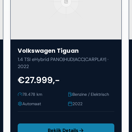
Volkswagen
Tiguan
1.4 TSI eHybrid PANO|HUD|ACC|CARPLAY|
·
2022
€27.999,-
78.478
km
Benzine / Elektrisch
Automaat
2022
Bekijk Details