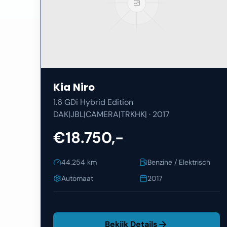
Kia
Niro
1.6 GDi Hybrid Edition
DAK|JBL|CAMERA|TRKHK|
·
2017
€18.750,-
44.254
km
Benzine / Elektrisch
Automaat
2017
Bekijk Details