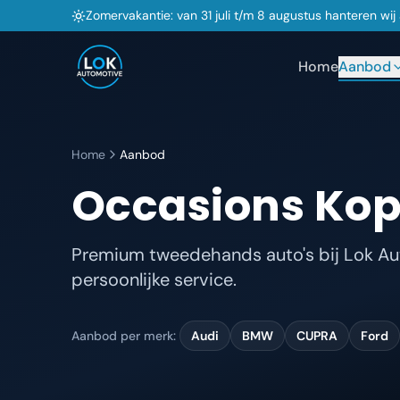
Zomervakantie: van 31 juli t/m 8 augustus hanteren wi
Home
Aanbod
Home
Aanbod
Occasions Kop
Premium tweedehands auto's bij Lok Aut
persoonlijke service.
Aanbod per merk:
Audi
BMW
CUPRA
Ford