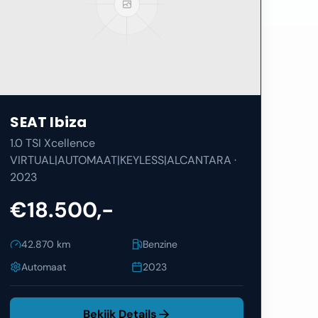
SEAT
Ibiza
1.0 TSI Xcellence
VIRTUAL|AUTOMAAT|KEYLESS|ALCANTARA
·
2023
€18.500,-
42.870
km
Benzine
Automaat
2023
Bekijk Details