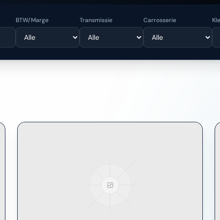
BTW/Marge
Transmissie
Carrosserie
Kl