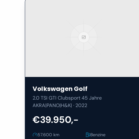
Volkswagen
Golf
2.0 TSI GTI Clubsport 45 Jahre
AKRA|PANO|H&K|
·
2022
€39.950,-
57.600
km
Benzine