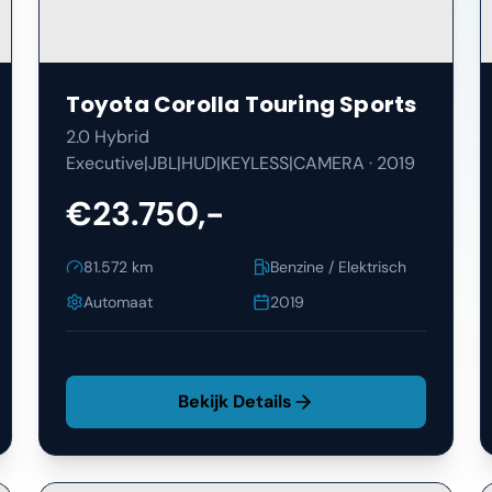
Toyota
Corolla Touring Sports
2.0 Hybrid
Executive|JBL|HUD|KEYLESS|CAMERA
·
2019
€23.750,-
81.572
km
Benzine / Elektrisch
Automaat
2019
Bekijk Details