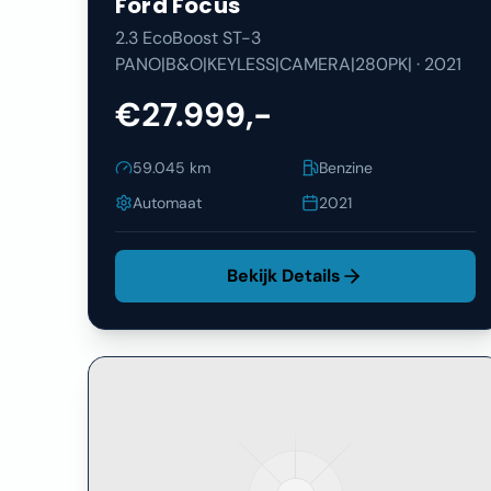
Ford
Focus
2.3 EcoBoost ST-3
PANO|B&O|KEYLESS|CAMERA|280PK|
·
2021
€27.999,-
59.045
km
Benzine
Automaat
2021
Bekijk Details