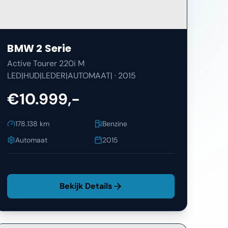
BMW
2 Serie
Active Tourer 220i M
LED|HUD|LEDER|AUTOMAAT|
·
2015
€10.999,-
178.138
km
Benzine
Automaat
2015
Bekijk Details