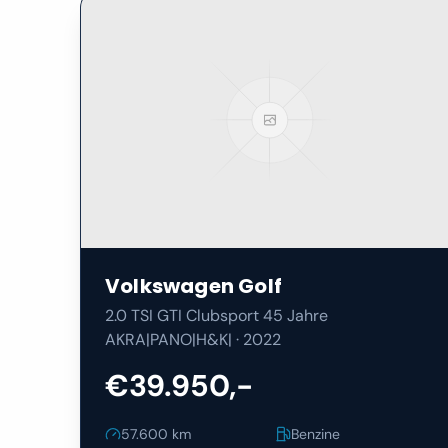
Volkswagen
Golf
2.0 TSI GTI Clubsport 45 Jahre
AKRA|PANO|H&K|
·
2022
€39.950,-
57.600
km
Benzine