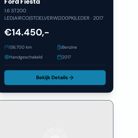
Ford
Fiesta
1.6 ST200
LED|AIRCO|STOELVERW|200PK|LEDER
·
2017
€14.450,-
136.700
km
Benzine
Handgeschakeld
2017
Bekijk Details