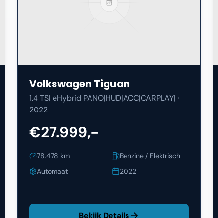
Volkswagen
Tiguan
1.4 TSI eHybrid PANO|HUD|ACC|CARPLAY|
·
2022
€27.999,-
78.478
km
Benzine / Elektrisch
Automaat
2022
Bekijk Details