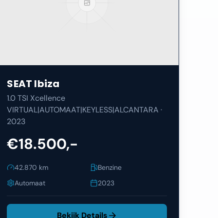
SEAT
Ibiza
1.0 TSI Xcellence
VIRTUAL|AUTOMAAT|KEYLESS|ALCANTARA
·
2023
€18.500,-
42.870
km
Benzine
Automaat
2023
Bekijk Details