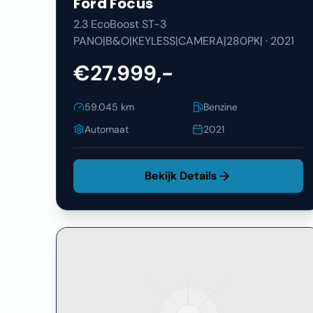
Ford
Focus
2.3 EcoBoost ST-3
PANO|B&O|KEYLESS|CAMERA|280PK|
·
2021
€27.999,-
59.045
km
Benzine
Automaat
2021
Bekijk Details