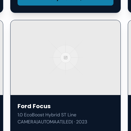
Ford
Focus
1.0 EcoBoost Hybrid ST Line
CAMERA|AUTOMAAT|LED|
·
2023