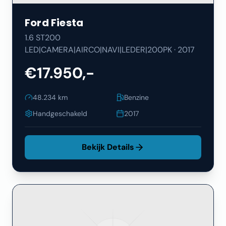
Ford
Fiesta
1.6 ST200
LED|CAMERA|AIRCO|NAVI|LEDER|200PK
·
2017
€17.950,-
48.234
km
Benzine
Handgeschakeld
2017
Bekijk Details