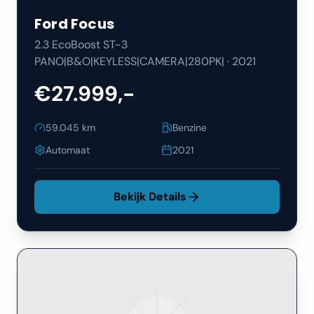
Ford
Focus
2.3 EcoBoost ST-3
PANO|B&O|KEYLESS|CAMERA|280PK|
·
2021
€27.999,-
59.045
km
Benzine
Automaat
2021
Bekijk Details