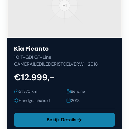
Kia
Picanto
1.0 T-GDI GT-Line
CAMERA|LED|LEDER|STOELVERW|
·
2018
€12.999,-
51.370
km
Benzine
Handgeschakeld
2018
Bekijk Details