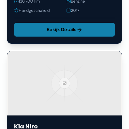
136.700
km
Benzine
Handgeschakeld
2017
Bekijk Details
Kia
Niro