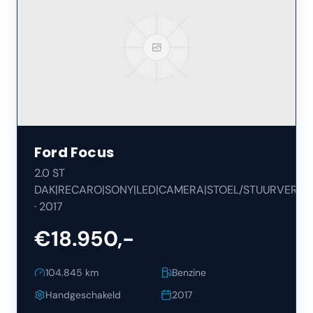
Ford
Focus
2.0 ST
DAK|RECARO|SONY|LED|CAMERA|STOEL/STUURVERW|
·
2017
€18.950,-
104.845
km
Benzine
Handgeschakeld
2017