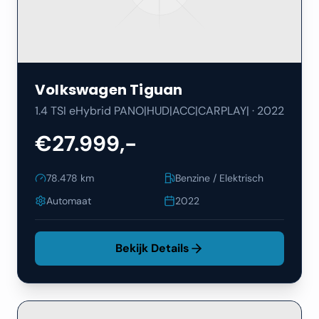
Volkswagen
Tiguan
1.4 TSI eHybrid PANO|HUD|ACC|CARPLAY|
·
2022
€27.999,-
78.478
km
Benzine / Elektrisch
Automaat
2022
Bekijk Details