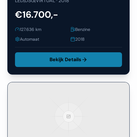
LED|DSG|VIRTUAL
·
2018
€16.700,-
127.636
km
Benzine
Automaat
2018
Bekijk Details