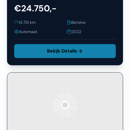
€24.750,-
13.713
km
Benzine
Automaat
2022
Bekijk Details