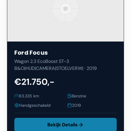
Ford
Focus
Wagon 2.3 EcoBoost ST-3
B&O|HUD|CAMERA|STOELVERW|
·
2019
€21.750,-
83.335
km
Benzine
Handgeschakeld
2019
Bekijk Details