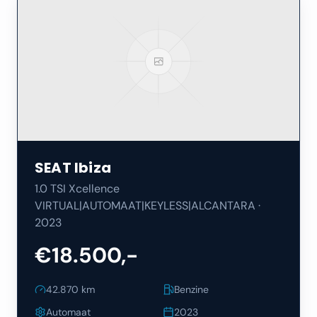
SEAT
Ibiza
1.0 TSI Xcellence
VIRTUAL|AUTOMAAT|KEYLESS|ALCANTARA
·
2023
€18.500,-
42.870
km
Benzine
Automaat
2023