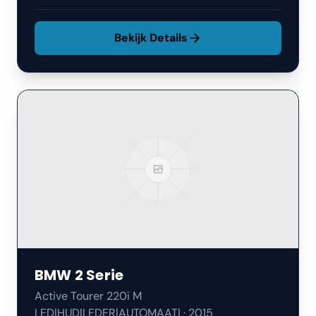
Bekijk Details
BMW
2 Serie
Active Tourer 220i M
LED|HUD|LEDER|AUTOMAAT|
·
2015