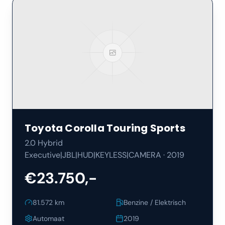
Toyota
Corolla Touring Sports
2.0 Hybrid
Executive|JBL|HUD|KEYLESS|CAMERA
·
2019
€23.750,-
81.572
km
Benzine / Elektrisch
Automaat
2019