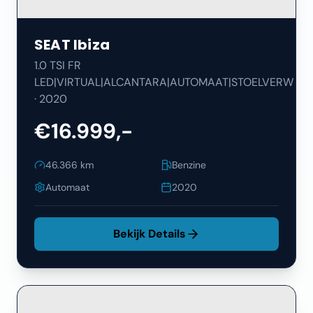
SEAT
Ibiza
1.0 TSI FR
LED|VIRTUAL|ALCANTARA|AUTOMAAT|STOELVERW
·
2020
€16.999,-
46.366
km
Benzine
Automaat
2020
Bekijk Details