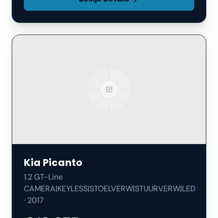
Kia
Picanto
1.2 GT-Line
CAMERA|KEYLESS|STOELVERW|STUURVERW|LED
·
2017