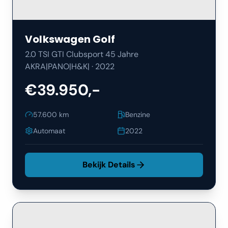
Volkswagen
Golf
2.0 TSI GTI Clubsport 45 Jahre
AKRA|PANO|H&K|
·
2022
€39.950,-
57.600
km
Benzine
Automaat
2022
Bekijk Details