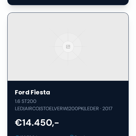
Ford
Fiesta
1.6 ST200
LED|AIRCO|STOELVERW|200PK|LEDER
·
2017
€14.450,-