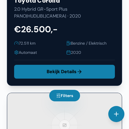
Toyota
Corolla
2.0 Hybrid GR-Sport Plus
PANO|HUD|JBL|CAMERA|
·
2020
€26.500,-
72.511
km
Benzine / Elektrisch
Automaat
2020
Bekijk Details
Filters