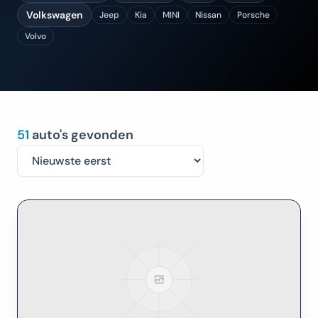
Volkswagen
Jeep
Kia
MINI
Nissan
Porsche
Volvo
51
auto's gevonden