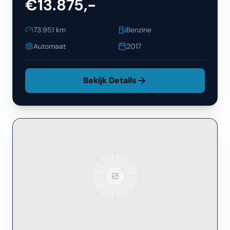
€13.875,-
73.951
km
Benzine
Automaat
2017
Bekijk Details