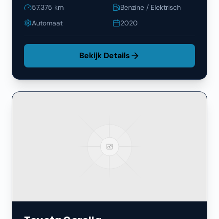
57.375
km
Benzine / Elektrisch
Automaat
2020
Bekijk Details