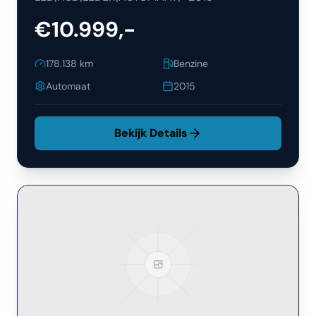
€10.999,-
178.138
km
Benzine
Automaat
2015
Bekijk Details