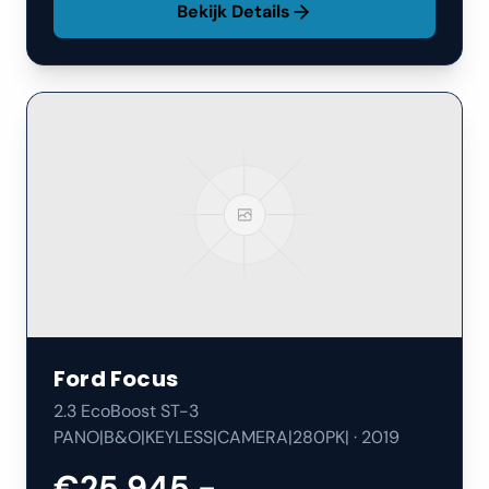
Bekijk Details
Ford
Focus
2.3 EcoBoost ST-3
PANO|B&O|KEYLESS|CAMERA|280PK|
·
2019
€25.945,-