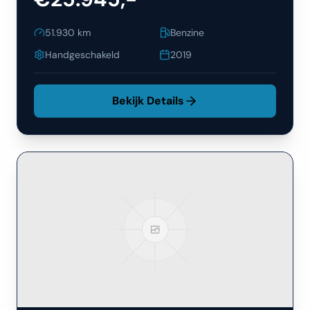
51.930
km
Benzine
Handgeschakeld
2019
Bekijk Details