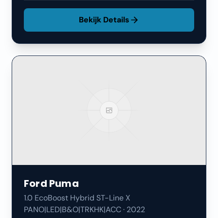
Bekijk Details
Ford
Puma
1.0 EcoBoost Hybrid ST-Line X
PANO|LED|B&O|TRKHK|ACC
·
2022