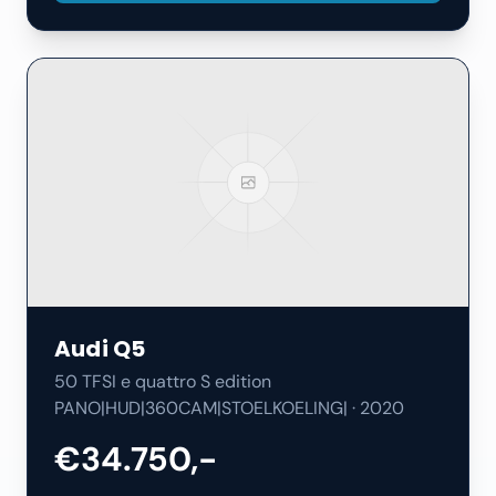
Audi
Q5
50 TFSI e quattro S edition
PANO|HUD|360CAM|STOELKOELING|
·
2020
€34.750,-