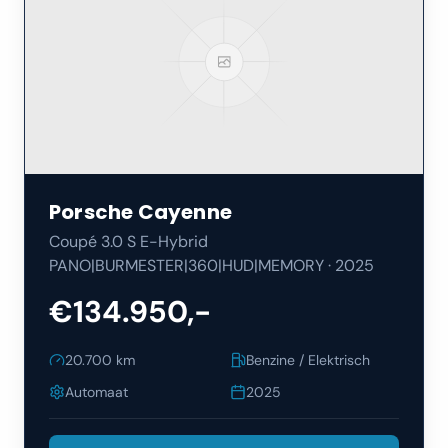
Porsche
Cayenne
Coupé 3.0 S E-Hybrid
PANO|BURMESTER|360|HUD|MEMORY
·
2025
€134.950,-
20.700
km
Benzine / Elektrisch
Automaat
2025