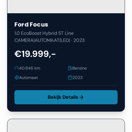
Ford
Focus
1.0 EcoBoost Hybrid ST Line
CAMERA|AUTOMAAT|LED|
·
2023
€19.999,-
40.846
km
Benzine
Automaat
2023
Bekijk Details