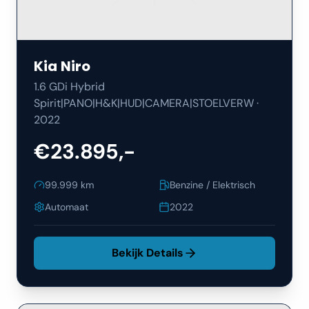
Kia
Niro
1.6 GDi Hybrid
Spirit|PANO|H&K|HUD|CAMERA|STOELVERW
·
2022
€23.895,-
99.999
km
Benzine / Elektrisch
Automaat
2022
Bekijk Details