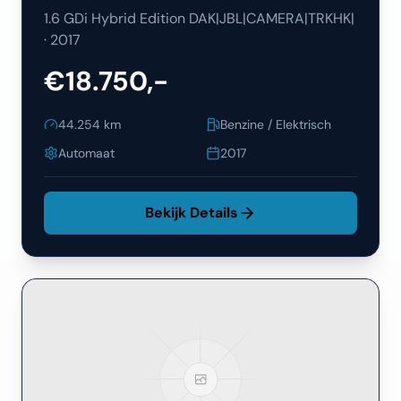
1.6 GDi Hybrid Edition DAK|JBL|CAMERA|TRKHK|
·
2017
€18.750,-
44.254
km
Benzine / Elektrisch
Automaat
2017
Bekijk Details