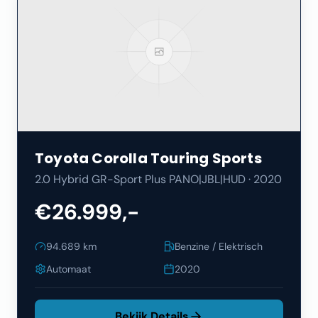
Toyota
Corolla Touring Sports
2.0 Hybrid GR-Sport Plus PANO|JBL|HUD
·
2020
€26.999,-
94.689
km
Benzine / Elektrisch
Automaat
2020
Bekijk Details