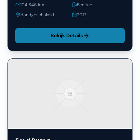
104.845
km
Benzine
Handgeschakeld
2017
Bekijk Details