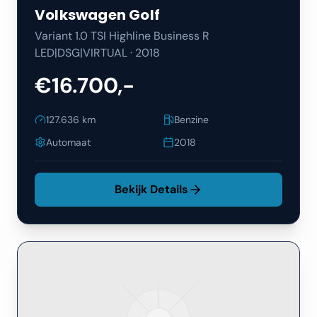
Volkswagen
Golf
Variant 1.0 TSI Highline Business R
LED|DSG|VIRTUAL
·
2018
€16.700,-
127.636
km
Benzine
Automaat
2018
Bekijk Details