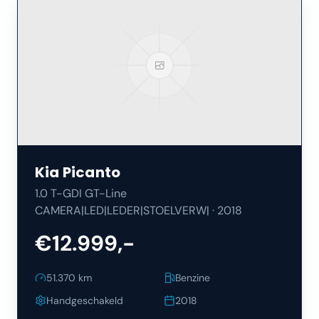
Kia
Picanto
1.0 T-GDI GT-Line
CAMERA|LED|LEDER|STOELVERW|
·
2018
€12.999,-
51.370
km
Benzine
Handgeschakeld
2018