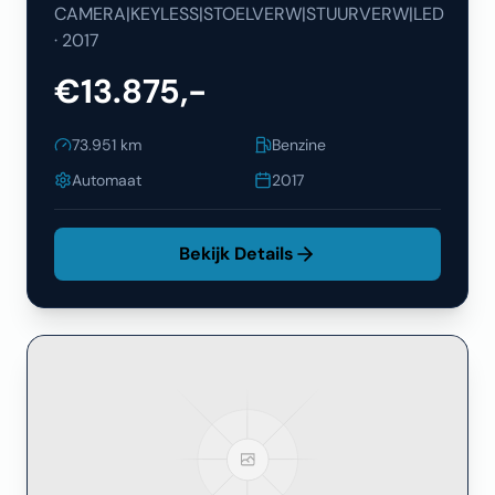
CAMERA|KEYLESS|STOELVERW|STUURVERW|LED
·
2017
€13.875,-
73.951
km
Benzine
Automaat
2017
Bekijk Details