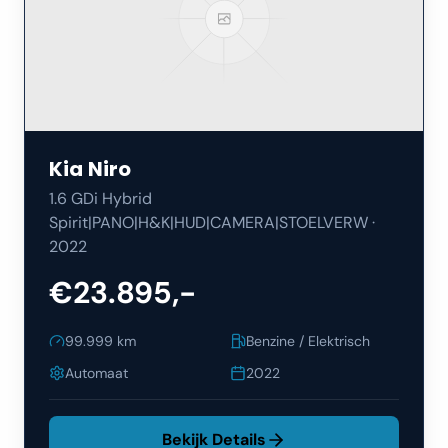
Kia
Niro
1.6 GDi Hybrid
Spirit|PANO|H&K|HUD|CAMERA|STOELVERW
·
2022
€23.895,-
99.999
km
Benzine / Elektrisch
Automaat
2022
Bekijk Details