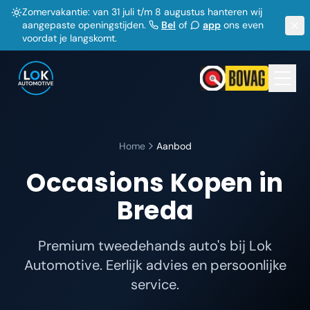
Zomervakantie: van 31 juli t/m 8 augustus hanteren wij
aangepaste openingstijden.
Bel
of
app
ons even
voordat je langskomt.
Home
Aanbod
Occasions Kopen in
Breda
Premium tweedehands auto's bij Lok
Automotive. Eerlijk advies en persoonlijke
service.