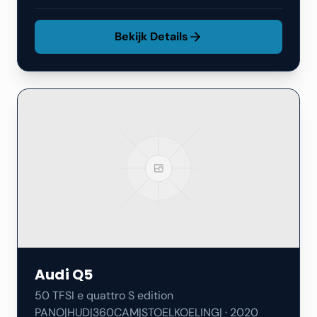
Bekijk Details
Audi
Q5
50 TFSI e quattro S edition
PANO|HUD|360CAM|STOELKOELING|
·
2020