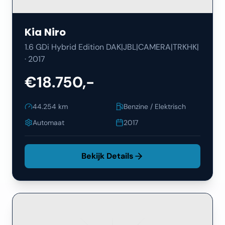
Kia
Niro
1.6 GDi Hybrid Edition DAK|JBL|CAMERA|TRKHK|
·
2017
€18.750,-
44.254
km
Benzine / Elektrisch
Automaat
2017
Bekijk Details