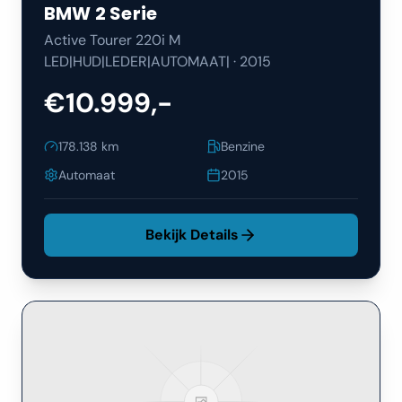
BMW
2 Serie
Active Tourer 220i M
LED|HUD|LEDER|AUTOMAAT|
·
2015
€10.999,-
178.138
km
Benzine
Automaat
2015
Bekijk Details