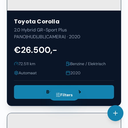
Toyota
Corolla
2.0 Hybrid GR-Sport Plus
PANO|HUD|JBL|CAMERA|
·
2020
€26.500,-
72.511
km
Benzine / Elektrisch
Automaat
2020
Bekijk Details
Filters