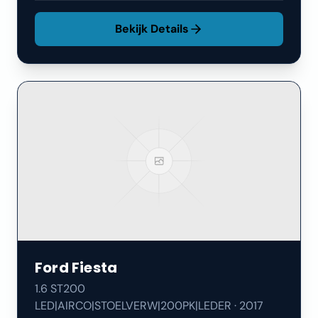
Bekijk Details
Ford
Fiesta
1.6 ST200
LED|AIRCO|STOELVERW|200PK|LEDER
·
2017