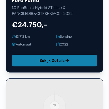
Ford
Puma
1.0 EcoBoost Hybrid ST-Line X
PANO|LED|B&O|TRKHK|ACC
·
2022
€24.750,-
13.713
km
Benzine
Automaat
2022
Bekijk Details