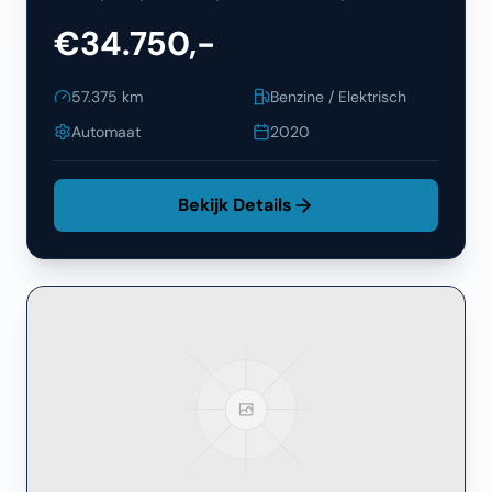
€34.750,-
57.375
km
Benzine / Elektrisch
Automaat
2020
Bekijk Details