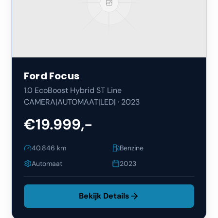
Ford
Focus
1.0 EcoBoost Hybrid ST Line
CAMERA|AUTOMAAT|LED|
·
2023
€19.999,-
40.846
km
Benzine
Automaat
2023
Bekijk Details