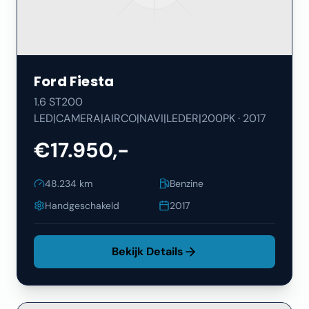
Ford
Fiesta
1.6 ST200
LED|CAMERA|AIRCO|NAVI|LEDER|200PK
·
2017
€17.950,-
48.234
km
Benzine
Handgeschakeld
2017
Bekijk Details