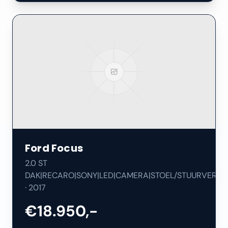
Ford
Focus
2.0 ST
DAK|RECARO|SONY|LED|CAMERA|STOEL/STUURVERW|
·
2017
€18.950,-