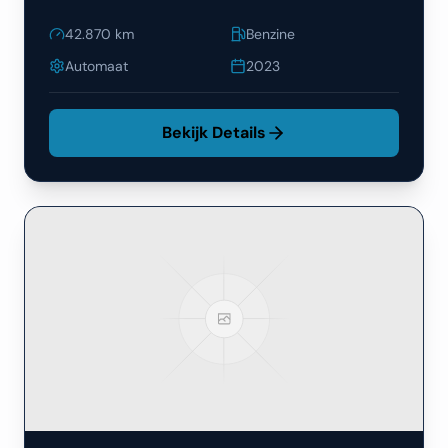
42.870
km
Benzine
Automaat
2023
Bekijk Details