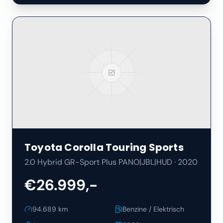
Toyota
Corolla Touring Sports
2.0 Hybrid GR-Sport Plus PANO|JBL|HUD
·
2020
€26.999,-
94.689
km
Benzine / Elektrisch