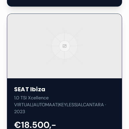
SEAT
Ibiza
1.0 TSI Xcellence
VIRTUAL|AUTOMAAT|KEYLESS|ALCANTARA
·
2023
€18.500,-