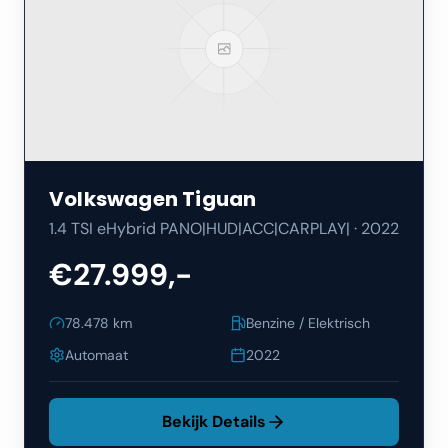
Volkswagen
Tiguan
1.4 TSI eHybrid PANO|HUD|ACC|CARPLAY|
·
2022
€27.999,-
78.478
km
Benzine / Elektrisch
Automaat
2022
Bekijk Details