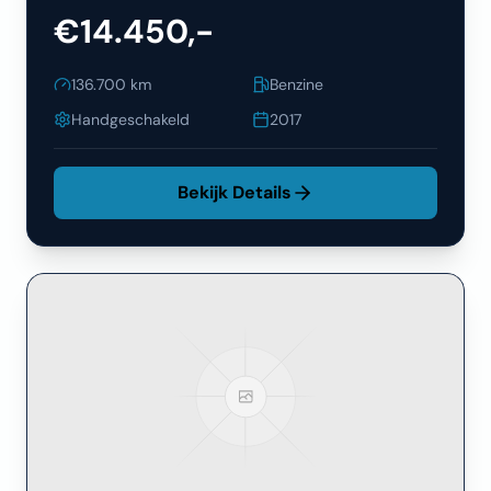
€14.450,-
136.700
km
Benzine
Handgeschakeld
2017
Bekijk Details