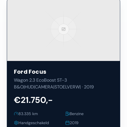
Ford
Focus
Wagon 2.3 EcoBoost ST-3
B&O|HUD|CAMERA|STOELVERW|
·
2019
€21.750,-
83.335
km
Benzine
Handgeschakeld
2019