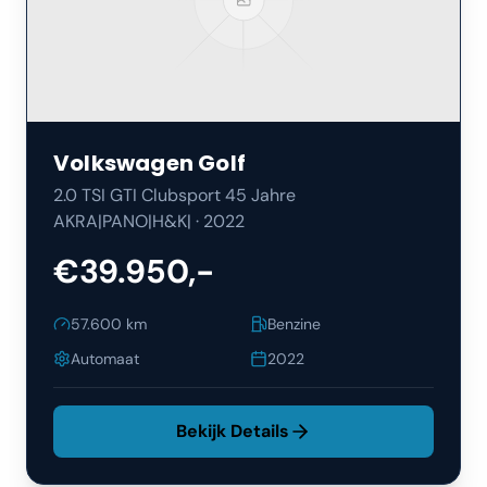
Volkswagen
Golf
2.0 TSI GTI Clubsport 45 Jahre
AKRA|PANO|H&K|
·
2022
€39.950,-
57.600
km
Benzine
Automaat
2022
Bekijk Details