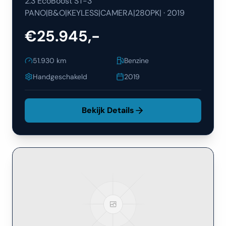
2.3 EcoBoost ST-3
PANO|B&O|KEYLESS|CAMERA|280PK|
·
2019
€25.945,-
51.930
km
Benzine
Handgeschakeld
2019
Bekijk Details