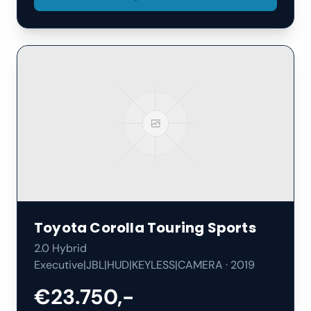
Toyota
Corolla Touring Sports
2.0 Hybrid
Executive|JBL|HUD|KEYLESS|CAMERA
·
2019
€23.750,-