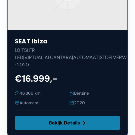
SEAT
Ibiza
1.0 TSI FR
LED|VIRTUAL|ALCANTARA|AUTOMAAT|STOELVERW
·
2020
€16.999,-
46.366
km
Benzine
Automaat
2020
Bekijk Details