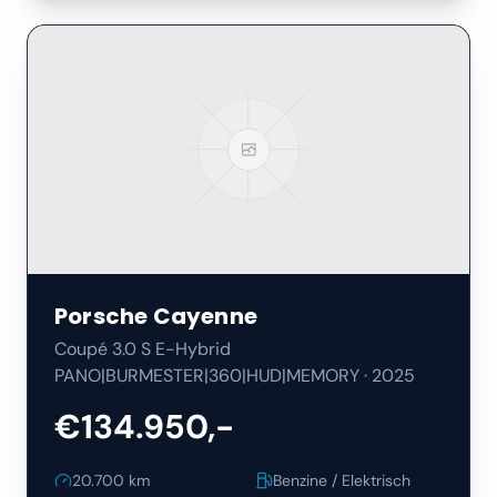
Porsche
Cayenne
Coupé 3.0 S E-Hybrid
PANO|BURMESTER|360|HUD|MEMORY
·
2025
€134.950,-
20.700
km
Benzine / Elektrisch