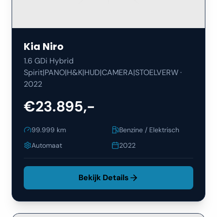
Kia
Niro
1.6 GDi Hybrid
Spirit|PANO|H&K|HUD|CAMERA|STOELVERW
·
2022
€23.895,-
99.999
km
Benzine / Elektrisch
Automaat
2022
Bekijk Details