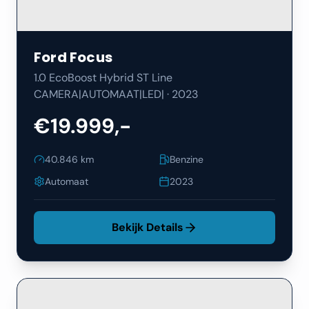
Ford
Focus
1.0 EcoBoost Hybrid ST Line
CAMERA|AUTOMAAT|LED|
·
2023
€19.999,-
40.846
km
Benzine
Automaat
2023
Bekijk Details