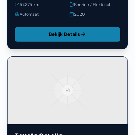
57.375
km
Benzine / Elektrisch
Automaat
2020
Bekijk Details