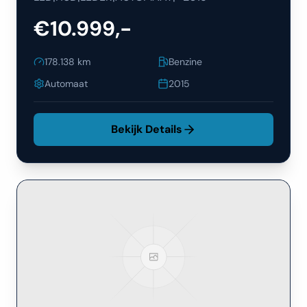
€10.999,-
178.138
km
Benzine
Automaat
2015
Bekijk Details