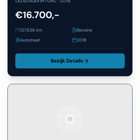
LED|DSG|VIRTUAL
·
2018
€16.700,-
127.636
km
Benzine
Automaat
2018
Bekijk Details