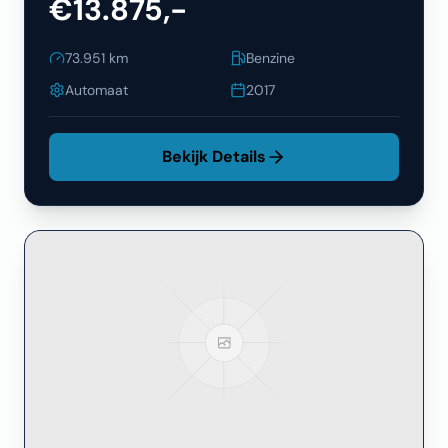
€13.875,-
73.951
km
Benzine
Automaat
2017
Bekijk Details