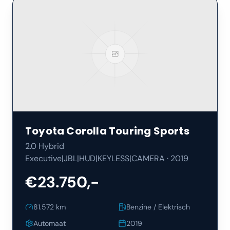
Toyota
Corolla Touring Sports
2.0 Hybrid
Executive|JBL|HUD|KEYLESS|CAMERA
·
2019
€23.750,-
81.572
km
Benzine / Elektrisch
Automaat
2019