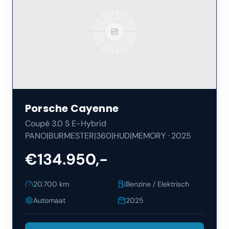
Porsche
Cayenne
Coupé 3.0 S E-Hybrid
PANO|BURMESTER|360|HUD|MEMORY
·
2025
€134.950,-
20.700
km
Benzine / Elektrisch
Automaat
2025