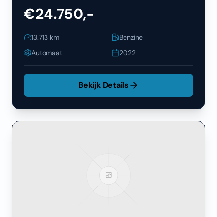
€24.750,-
13.713
km
Benzine
Automaat
2022
Bekijk Details