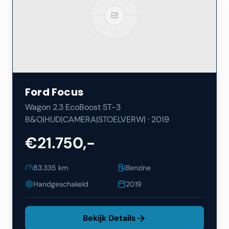
Ford
Focus
Wagon 2.3 EcoBoost ST-3
B&O|HUD|CAMERA|STOELVERW|
·
2019
€21.750,-
83.335
km
Benzine
Handgeschakeld
2019
Bekijk Details