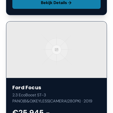
Bekijk Details
Ford
Focus
2.3 EcoBoost ST-3
PANO|B&O|KEYLESS|CAMERA|280PK|
·
2019
€25.945,-