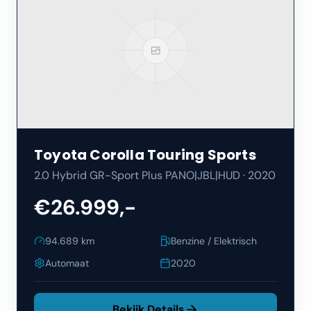
Toyota
Corolla Touring Sports
2.0 Hybrid GR-Sport Plus PANO|JBL|HUD
·
2020
€26.999,-
94.689
km
Benzine / Elektrisch
Automaat
2020
Bekijk Details