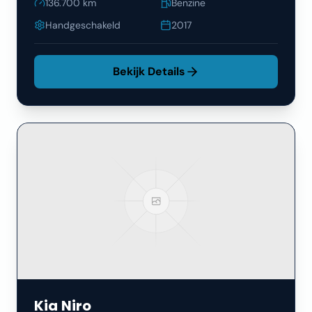
136.700
km
Benzine
Handgeschakeld
2017
Bekijk Details
Kia
Niro