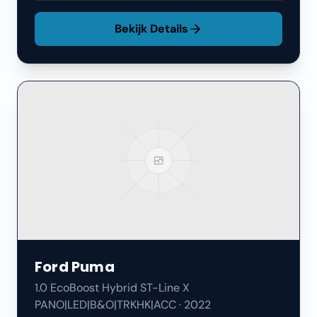
Bekijk Details
Ford
Puma
1.0 EcoBoost Hybrid ST-Line X
PANO|LED|B&O|TRKHK|ACC
·
2022