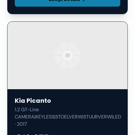
Kia
Picanto
1.2 GT-Line
CAMERA|KEYLESS|STOELVERW|STUURVERW|LED
·
2017