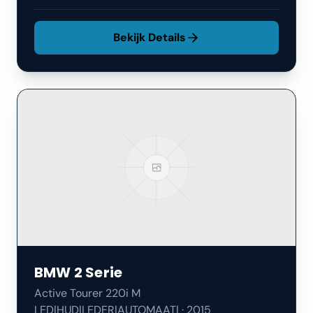
Bekijk Details
BMW
2 Serie
Active Tourer 220i M
LED|HUD|LEDER|AUTOMAAT|
·
2015