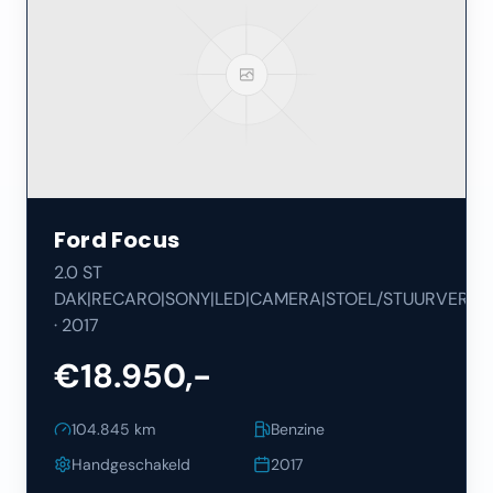
Ford
Focus
2.0 ST
DAK|RECARO|SONY|LED|CAMERA|STOEL/STUURVERW|
·
2017
€18.950,-
104.845
km
Benzine
Handgeschakeld
2017