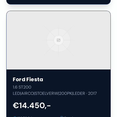
Ford
Fiesta
1.6 ST200
LED|AIRCO|STOELVERW|200PK|LEDER
·
2017
€14.450,-