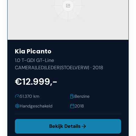
Kia
Picanto
1.0 T-GDI GT-Line
CAMERA|LED|LEDER|STOELVERW|
·
2018
€12.999,-
51.370
km
Benzine
Handgeschakeld
2018
Bekijk Details