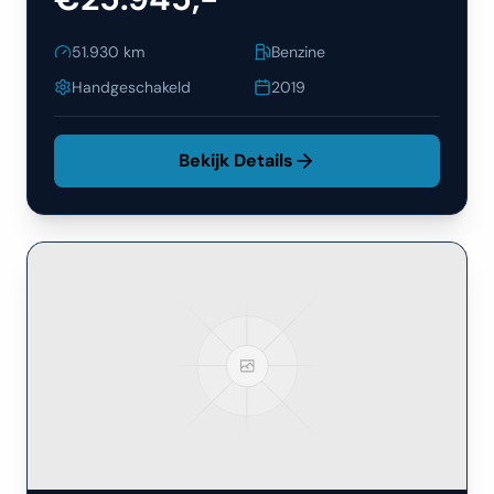
51.930
km
Benzine
Handgeschakeld
2019
Bekijk Details