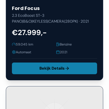
Ford
Focus
2.3 EcoBoost ST-3
PANO|B&O|KEYLESS|CAMERA|280PK|
·
2021
€27.999,-
59.045
km
Benzine
Automaat
2021
Bekijk Details