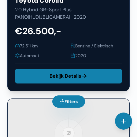
Toyota
Corolla
2.0 Hybrid GR-Sport Plus
PANO|HUD|JBL|CAMERA|
·
2020
€26.500,-
72.511
km
Benzine / Elektrisch
Automaat
2020
Bekijk Details
Filters