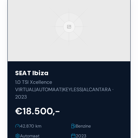
SEAT
Ibiza
1.0 TSI Xcellence
VIRTUAL|AUTOMAAT|KEYLESS|ALCANTARA
·
2023
€18.500,-
42.870
km
Benzine
Automaat
2023