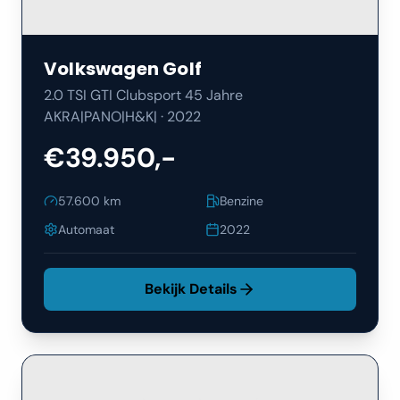
Volkswagen
Golf
2.0 TSI GTI Clubsport 45 Jahre
AKRA|PANO|H&K|
·
2022
€39.950,-
57.600
km
Benzine
Automaat
2022
Bekijk Details