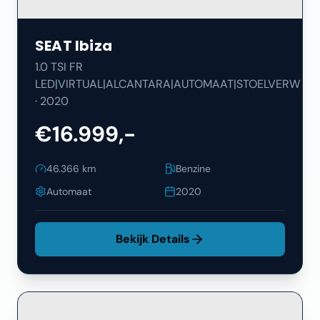
SEAT
Ibiza
1.0 TSI FR
LED|VIRTUAL|ALCANTARA|AUTOMAAT|STOELVERW
·
2020
€16.999,-
46.366
km
Benzine
Automaat
2020
Bekijk Details