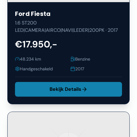
Ford
Fiesta
1.6 ST200
LED|CAMERA|AIRCO|NAVI|LEDER|200PK
·
2017
€17.950,-
48.234
km
Benzine
Handgeschakeld
2017
Bekijk Details