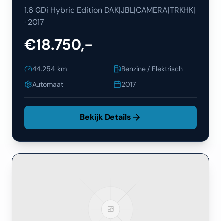
1.6 GDi Hybrid Edition DAK|JBL|CAMERA|TRKHK|
·
2017
€18.750,-
44.254
km
Benzine / Elektrisch
Automaat
2017
Bekijk Details