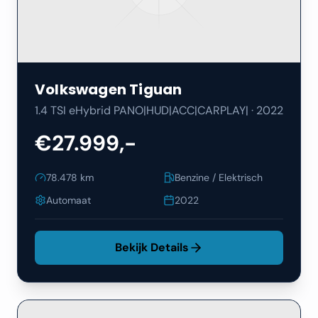
Volkswagen
Tiguan
1.4 TSI eHybrid PANO|HUD|ACC|CARPLAY|
·
2022
€27.999,-
78.478
km
Benzine / Elektrisch
Automaat
2022
Bekijk Details