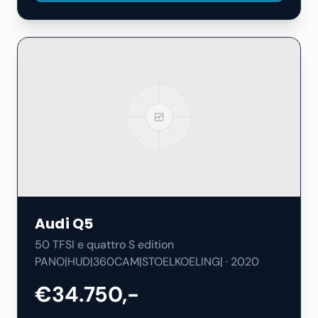
Audi
Q5
50 TFSI e quattro S edition
PANO|HUD|360CAM|STOELKOELING|
·
2020
€34.750,-