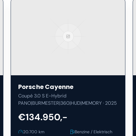
Porsche
Cayenne
Coupé 3.0 S E-Hybrid
PANO|BURMESTER|360|HUD|MEMORY
·
2025
€134.950,-
20.700
km
Benzine / Elektrisch