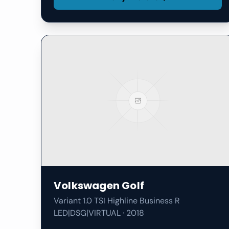
Volkswagen
Golf
Variant 1.0 TSI Highline Business R
LED|DSG|VIRTUAL
·
2018