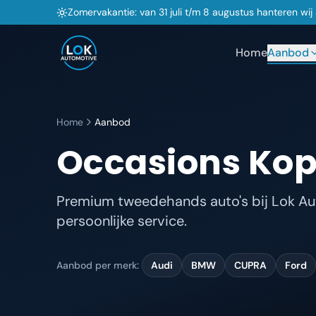
Zomervakantie: van 31 juli t/m 8 augustus hanteren wi
Home
Aanbod
Home
Aanbod
Occasions Kop
Premium tweedehands auto's bij Lok Aut
persoonlijke service.
Aanbod per merk:
Audi
BMW
CUPRA
Ford