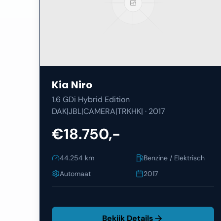
Kia
Niro
1.6 GDi Hybrid Edition
DAK|JBL|CAMERA|TRKHK|
·
2017
€18.750,-
44.254
km
Benzine / Elektrisch
Automaat
2017
Bekijk Details