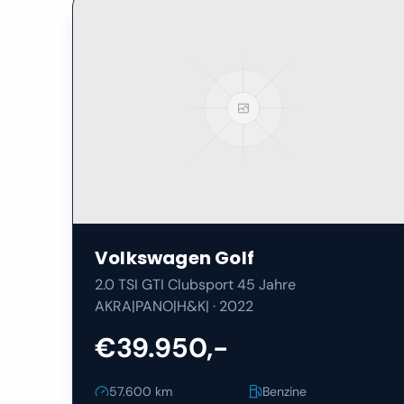
Volkswagen
Golf
2.0 TSI GTI Clubsport 45 Jahre
AKRA|PANO|H&K|
·
2022
€39.950,-
57.600
km
Benzine