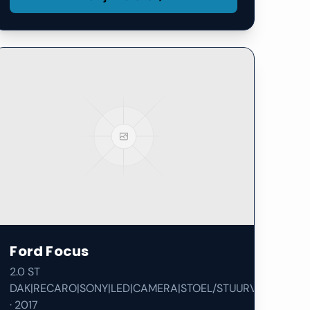
Ford
Focus
2.0 ST
DAK|RECARO|SONY|LED|CAMERA|STOEL/STUURVERW|
·
2017