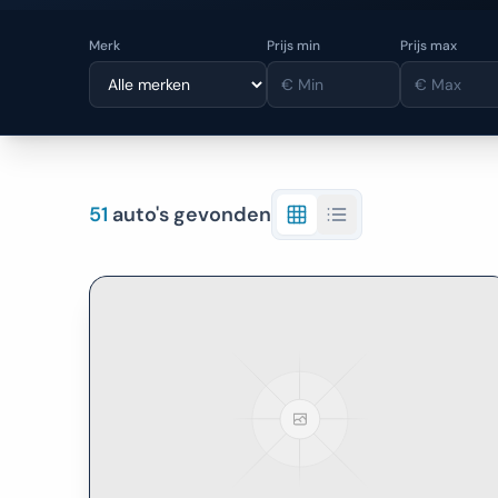
Merk
Prijs min
Prijs max
51
auto's gevonden