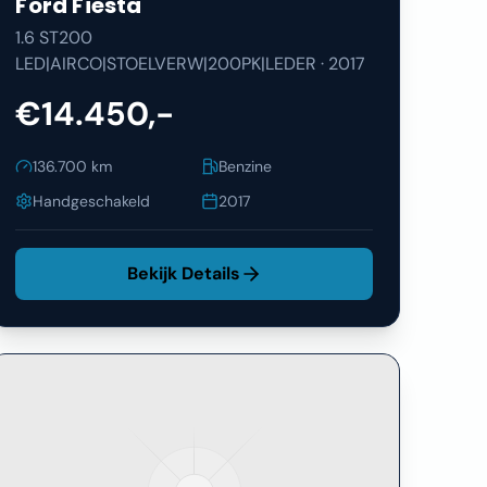
Ford
Fiesta
1.6 ST200
LED|AIRCO|STOELVERW|200PK|LEDER
·
2017
€14.450,-
136.700
km
Benzine
Handgeschakeld
2017
Bekijk Details