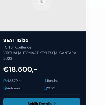
SEAT
Ibiza
1.0 TSI Xcellence
VIRTUAL|AUTOMAAT|KEYLESS|ALCANTARA
·
2023
€18.500,-
42.870
km
Benzine
Automaat
2023
Bekijk Details