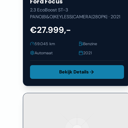
Ford
Focus
2.3 EcoBoost ST-3
PANO|B&O|KEYLESS|CAMERA|280PK|
·
2021
€27.999,-
59.045
km
Benzine
Automaat
2021
Bekijk Details