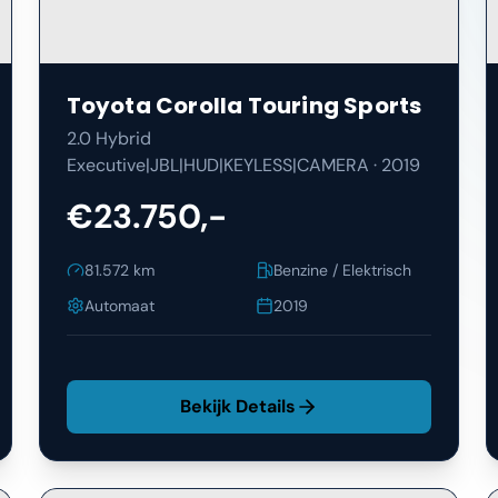
Toyota
Corolla Touring Sports
2.0 Hybrid
Executive|JBL|HUD|KEYLESS|CAMERA
·
2019
€23.750,-
81.572
km
Benzine / Elektrisch
Automaat
2019
Bekijk Details