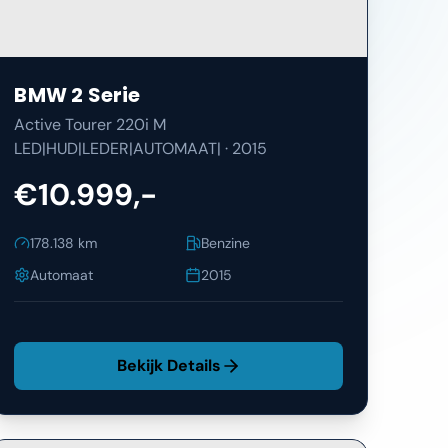
BMW
2 Serie
Active Tourer 220i M
LED|HUD|LEDER|AUTOMAAT|
·
2015
€10.999,-
178.138
km
Benzine
Automaat
2015
Bekijk Details