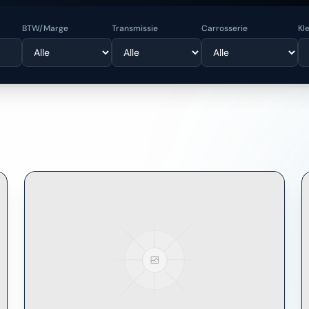
BTW/Marge
Transmissie
Carrosserie
Kl