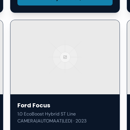
Ford
Focus
1.0 EcoBoost Hybrid ST Line
CAMERA|AUTOMAAT|LED|
·
2023