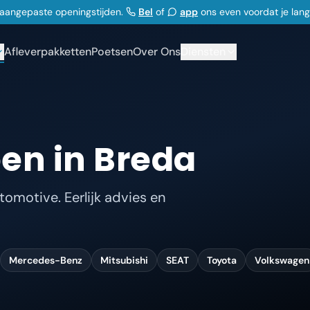
j aangepaste openingstijden.
Bel
of
app
ons even voordat je lan
Afleverpakketten
Poetsen
Over Ons
Diensten
en in Breda
omotive. Eerlijk advies en
Mercedes-Benz
Mitsubishi
SEAT
Toyota
Volkswagen