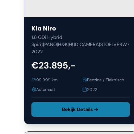
Kia
Niro
1.6 GDi Hybrid
Spirit|PANO|H&K|HUD|CAMERA|STOELVERW
·
2022
€23.895,-
99.999
km
Benzine / Elektrisch
Automaat
2022
Bekijk Details