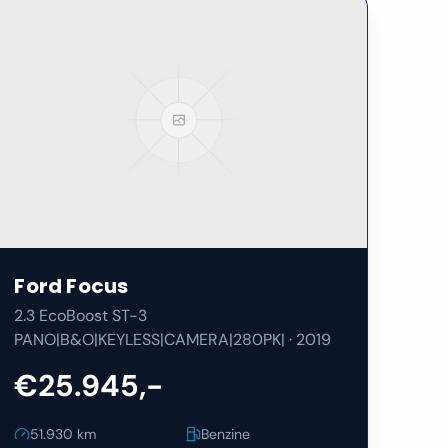
Ford
Focus
2.3 EcoBoost ST-3
PANO|B&O|KEYLESS|CAMERA|280PK|
·
2019
€25.945,-
51.930
km
Benzine