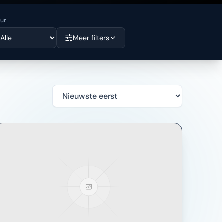
eur
Meer filters