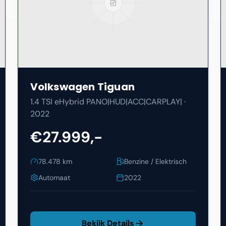
Volkswagen
Tiguan
1.4 TSI eHybrid PANO|HUD|ACC|CARPLAY|
·
2022
€27.999,-
78.478
km
Benzine / Elektrisch
Automaat
2022
Bekijk Details