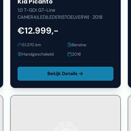
Kia
Picanto
1.0 T-GDI GT-Line
CAMERA|LED|LEDER|STOELVERW|
·
2018
€12.999,-
51.370
km
Benzine
Handgeschakeld
2018
Bekijk Details