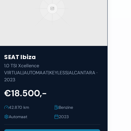
SEAT
Ibiza
1.0 TSI Xcellence
VIRTUAL|AUTOMAAT|KEYLESS|ALCANTARA
·
2023
€18.500,-
42.870
km
Benzine
Automaat
2023
Bekijk Details