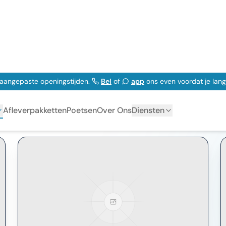
BTW/Marge
Transmissie
Carrosserie
Kl