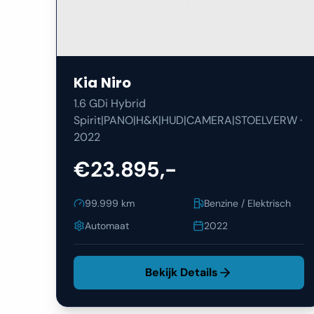
Kia
Niro
1.6 GDi Hybrid
Spirit|PANO|H&K|HUD|CAMERA|STOELVERW
·
2022
€23.895,-
99.999
km
Benzine / Elektrisch
Automaat
2022
Bekijk Details