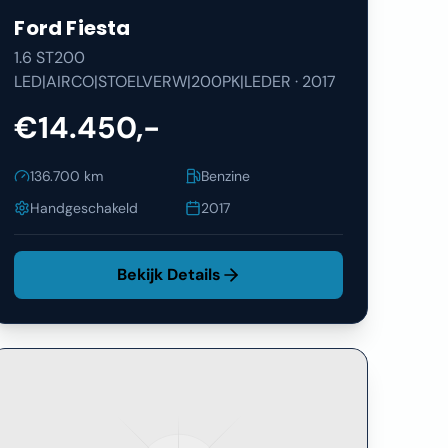
Ford
Fiesta
1.6 ST200
LED|AIRCO|STOELVERW|200PK|LEDER
·
2017
€14.450,-
136.700
km
Benzine
Handgeschakeld
2017
Bekijk Details