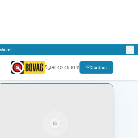
eur
Meer filters