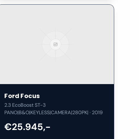
Ford
Focus
2.3 EcoBoost ST-3
PANO|B&O|KEYLESS|CAMERA|280PK|
·
2019
€25.945,-
51.930
km
Benzine