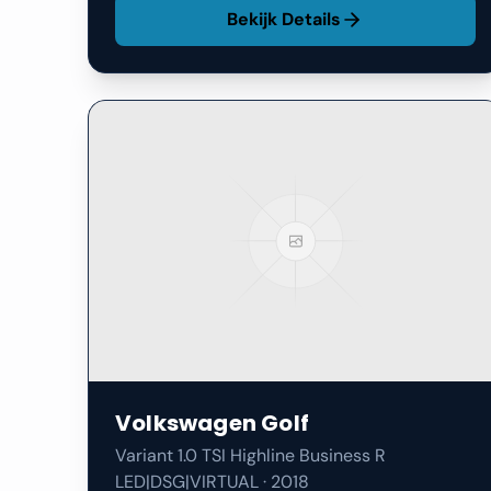
Volkswagen
Golf
Variant 1.0 TSI Highline Business R
LED|DSG|VIRTUAL
·
2018