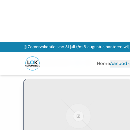
Merk
Prijs min
Prijs max
51
auto's gevonden