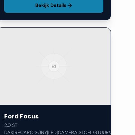
Ford
Focus
2.0 ST
DAK|RECARO|SONY|LED|CAMERA|STOEL/STUURVERW|
·
2017