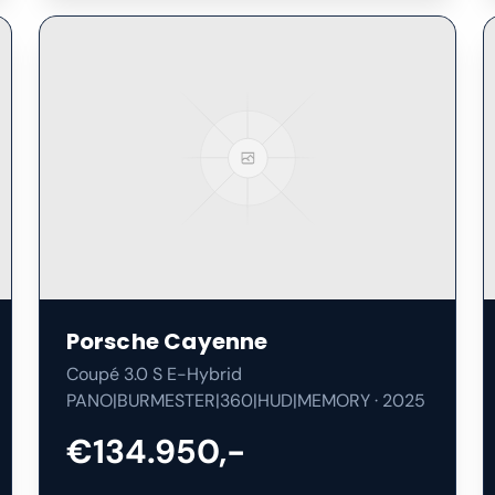
Porsche
Cayenne
Coupé 3.0 S E-Hybrid
PANO|BURMESTER|360|HUD|MEMORY
·
2025
€134.950,-
20.700
km
Benzine / Elektrisch