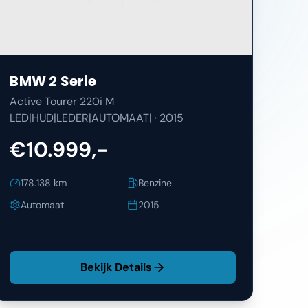
BMW
2 Serie
Active Tourer 220i M
LED|HUD|LEDER|AUTOMAAT|
·
2015
€10.999,-
178.138
km
Benzine
Automaat
2015
Bekijk Details