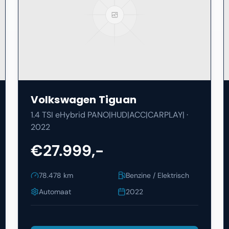
Volkswagen
Tiguan
1.4 TSI eHybrid PANO|HUD|ACC|CARPLAY|
·
2022
€27.999,-
78.478
km
Benzine / Elektrisch
Automaat
2022
Bekijk Details