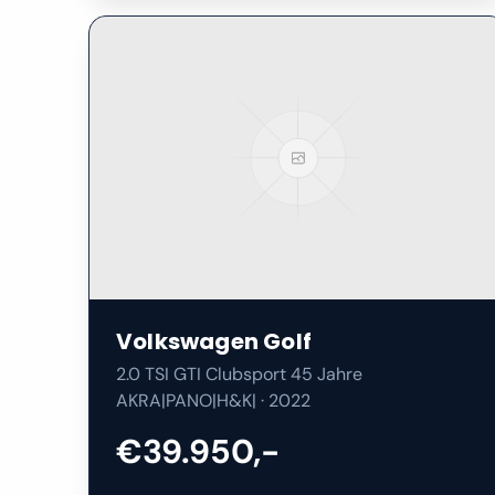
Volkswagen
Golf
2.0 TSI GTI Clubsport 45 Jahre
AKRA|PANO|H&K|
·
2022
€39.950,-
57.600
km
Benzine