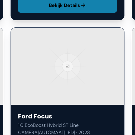
Ford
Focus
1.0 EcoBoost Hybrid ST Line
CAMERA|AUTOMAAT|LED|
·
2023