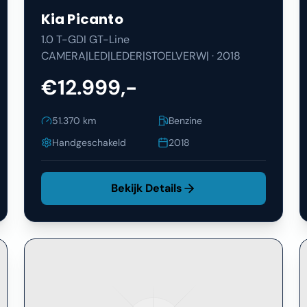
Kia
Picanto
1.0 T-GDI GT-Line
CAMERA|LED|LEDER|STOELVERW|
·
2018
€12.999,-
51.370
km
Benzine
Handgeschakeld
2018
Bekijk Details