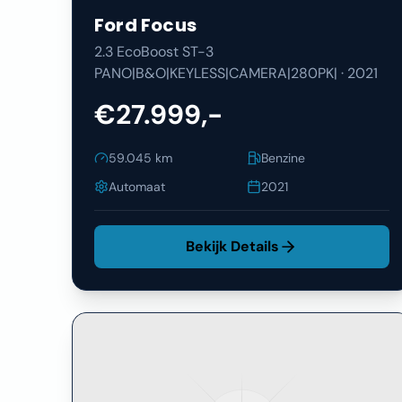
Ford
Focus
2.3 EcoBoost ST-3
PANO|B&O|KEYLESS|CAMERA|280PK|
·
2021
€27.999,-
59.045
km
Benzine
Automaat
2021
Bekijk Details