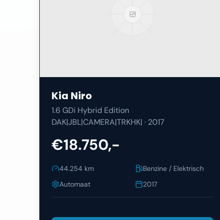
Kia
Niro
1.6 GDi Hybrid Edition
DAK|JBL|CAMERA|TRKHK|
·
2017
€18.750,-
44.254
km
Benzine / Elektrisch
Automaat
2017
Bekijk Details