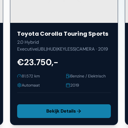
Toyota
Corolla Touring Sports
2.0 Hybrid
Executive|JBL|HUD|KEYLESS|CAMERA
·
2019
€23.750,-
81.572
km
Benzine / Elektrisch
Automaat
2019
Bekijk Details