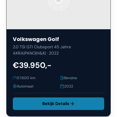
Volkswagen
Golf
2.0 TSI GTI Clubsport 45 Jahre
AKRA|PANO|H&K|
·
2022
€39.950,-
57.600
km
Benzine
Automaat
2022
Bekijk Details