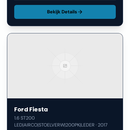
Bekijk Details
Ford
Fiesta
1.6 ST200
LED|AIRCO|STOELVERW|200PK|LEDER
·
2017