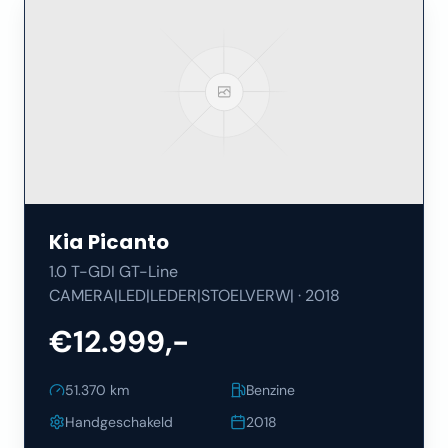
Kia
Picanto
1.0 T-GDI GT-Line
CAMERA|LED|LEDER|STOELVERW|
·
2018
€12.999,-
51.370
km
Benzine
Handgeschakeld
2018