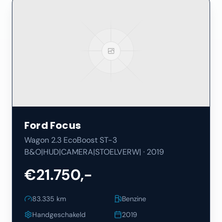
Ford
Focus
Wagon 2.3 EcoBoost ST-3
B&O|HUD|CAMERA|STOELVERW|
·
2019
€21.750,-
83.335
km
Benzine
Handgeschakeld
2019