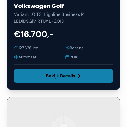
Volkswagen
Golf
Variant 1.0 TSI Highline Business R
LED|DSG|VIRTUAL
·
2018
€16.700,-
127.636
km
Benzine
Automaat
2018
Bekijk Details