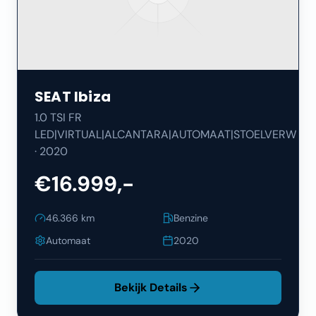
SEAT
Ibiza
1.0 TSI FR
LED|VIRTUAL|ALCANTARA|AUTOMAAT|STOELVERW
·
2020
€16.999,-
46.366
km
Benzine
Automaat
2020
Bekijk Details