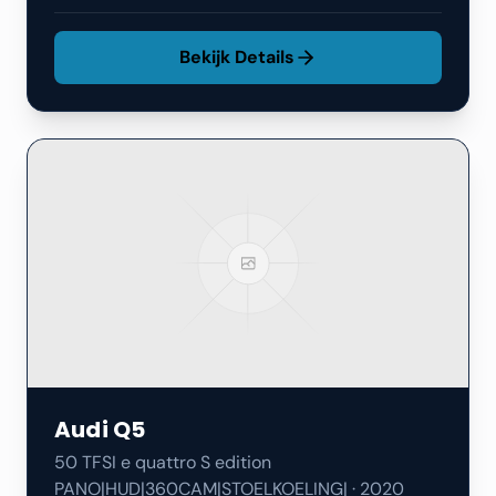
Bekijk Details
Audi
Q5
50 TFSI e quattro S edition
PANO|HUD|360CAM|STOELKOELING|
·
2020