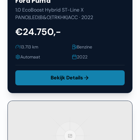
Ford
Puma
1.0 EcoBoost Hybrid ST-Line X
PANO|LED|B&O|TRKHK|ACC
·
2022
€24.750,-
13.713
km
Benzine
Automaat
2022
Bekijk Details