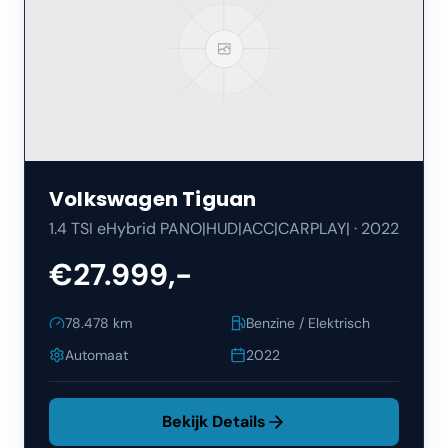
Volkswagen
Tiguan
1.4 TSI eHybrid PANO|HUD|ACC|CARPLAY|
·
2022
€27.999,-
78.478
km
Benzine / Elektrisch
Automaat
2022
Bekijk Details