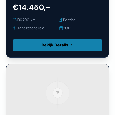
€14.450,-
136.700
km
Benzine
Handgeschakeld
2017
Bekijk Details