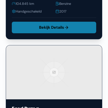
104.845
km
Benzine
Handgeschakeld
2017
Bekijk Details