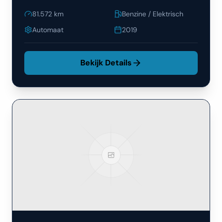
81.572
km
Benzine / Elektrisch
Automaat
2019
Bekijk Details