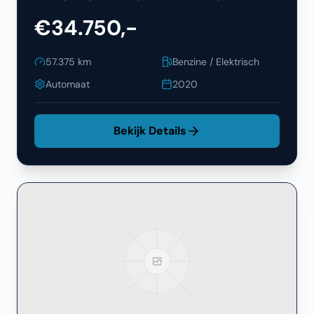
€34.750,-
57.375
km
Benzine / Elektrisch
Automaat
2020
Bekijk Details