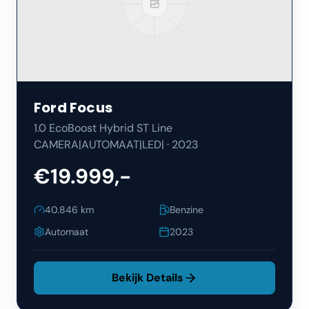
Ford
Focus
1.0 EcoBoost Hybrid ST Line
CAMERA|AUTOMAAT|LED|
·
2023
€19.999,-
40.846
km
Benzine
Automaat
2023
Bekijk Details