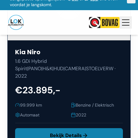
Kia
Niro
1.6 GDi Hybrid
Spirit|PANO|H&K|HUD|CAMERA|STOELVERW
·
2022
€23.895,-
99.999
km
Benzine / Elektrisch
Automaat
2022
Bekijk Details