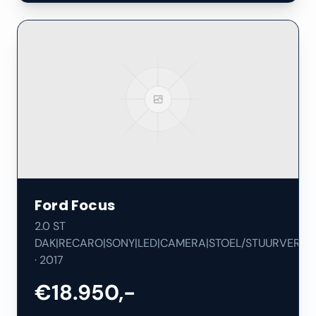
Ford
Focus
2.0 ST
DAK|RECARO|SONY|LED|CAMERA|STOEL/STUURVERW|
·
2017
€18.950,-