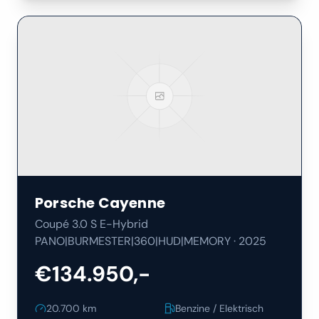
Porsche
Cayenne
Coupé 3.0 S E-Hybrid
PANO|BURMESTER|360|HUD|MEMORY
·
2025
€134.950,-
20.700
km
Benzine / Elektrisch