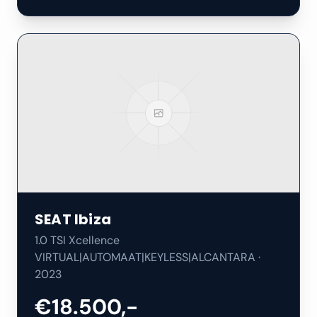
SEAT
Ibiza
1.0 TSI Xcellence
VIRTUAL|AUTOMAAT|KEYLESS|ALCANTARA
·
2023
€18.500,-