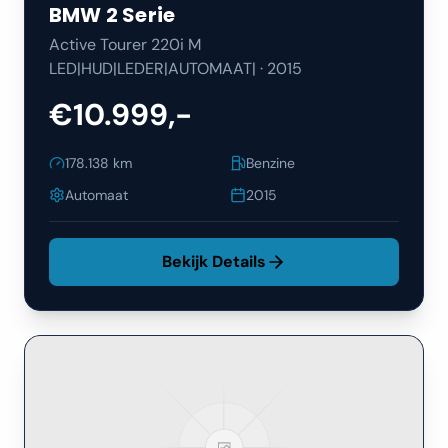
BMW
2 Serie
Active Tourer 220i M
LED|HUD|LEDER|AUTOMAAT|
·
2015
€10.999,-
178.138
km
Benzine
Automaat
2015
Bekijk Details