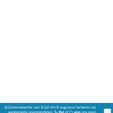
Aanbod per merk:
Audi
BMW
CUPRA
Ford
Mercedes-Benz
Mitsubishi
SEAT
Toyota
Volkswagen
Jeep
Kia
MINI
Nissan
Porsche
Volvo
51
auto's gevonden