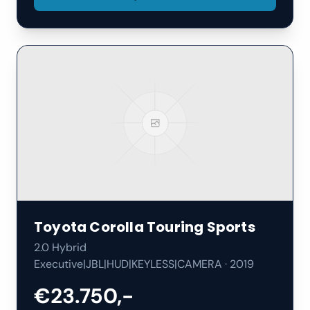
Toyota
Corolla Touring Sports
2.0 Hybrid
Executive|JBL|HUD|KEYLESS|CAMERA
·
2019
€23.750,-