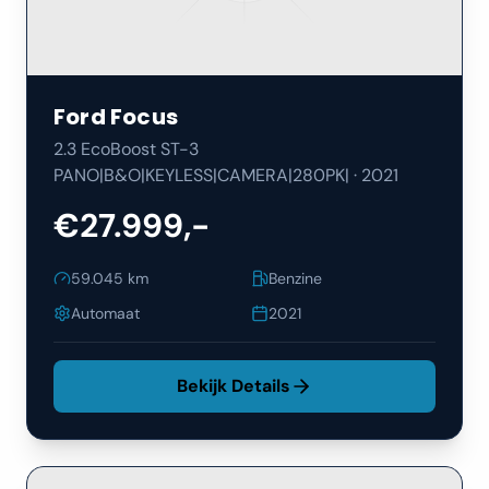
Ford
Focus
2.3 EcoBoost ST-3
PANO|B&O|KEYLESS|CAMERA|280PK|
·
2021
€27.999,-
59.045
km
Benzine
Automaat
2021
Bekijk Details