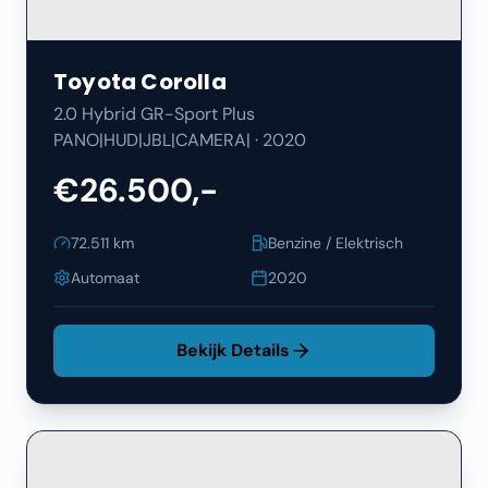
Toyota
Corolla
2.0 Hybrid GR-Sport Plus
PANO|HUD|JBL|CAMERA|
·
2020
€26.500,-
72.511
km
Benzine / Elektrisch
Automaat
2020
Bekijk Details
Filters