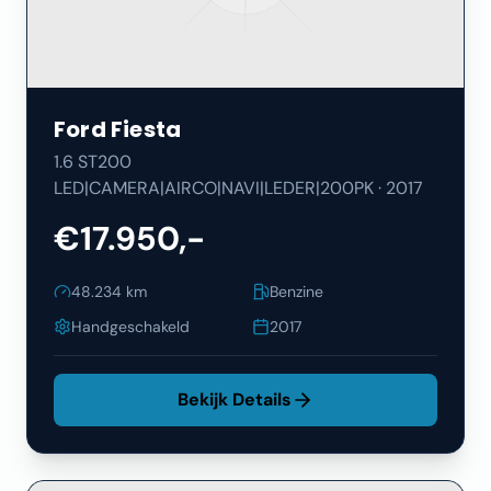
Ford
Fiesta
1.6 ST200
LED|CAMERA|AIRCO|NAVI|LEDER|200PK
·
2017
€17.950,-
48.234
km
Benzine
Handgeschakeld
2017
Bekijk Details