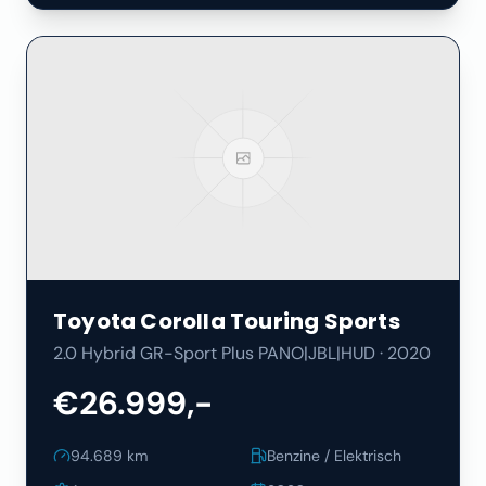
Toyota
Corolla Touring Sports
2.0 Hybrid GR-Sport Plus PANO|JBL|HUD
·
2020
€26.999,-
94.689
km
Benzine / Elektrisch