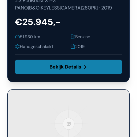
2.3 EcoBoost ST-3
PANO|B&O|KEYLESS|CAMERA|280PK|
·
2019
€25.945,-
51.930
km
Benzine
Handgeschakeld
2019
Bekijk Details