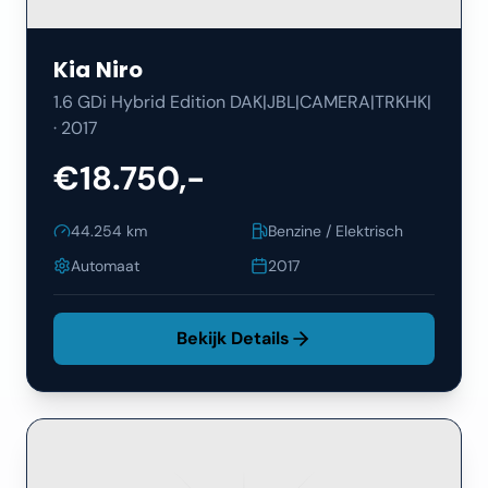
Kia
Niro
1.6 GDi Hybrid Edition DAK|JBL|CAMERA|TRKHK|
·
2017
€18.750,-
44.254
km
Benzine / Elektrisch
Automaat
2017
Bekijk Details