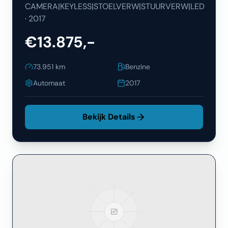
CAMERA|KEYLESS|STOELVERW|STUURVERW|LED
·
2017
€13.875,-
73.951
km
Benzine
Automaat
2017
Bekijk Details