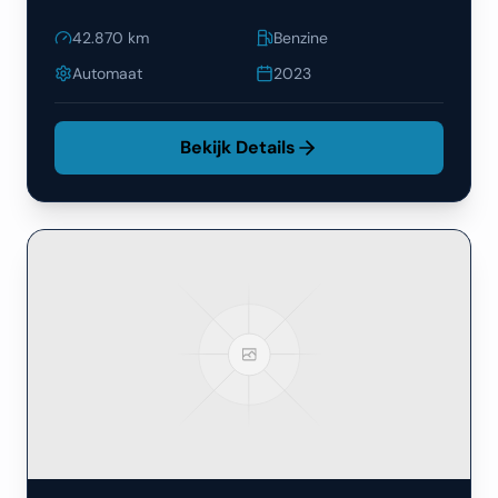
42.870
km
Benzine
Automaat
2023
Bekijk Details