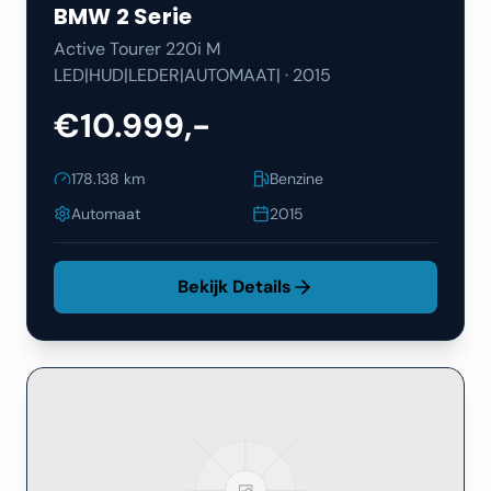
BMW
2 Serie
Active Tourer 220i M
LED|HUD|LEDER|AUTOMAAT|
·
2015
€10.999,-
178.138
km
Benzine
Automaat
2015
Bekijk Details