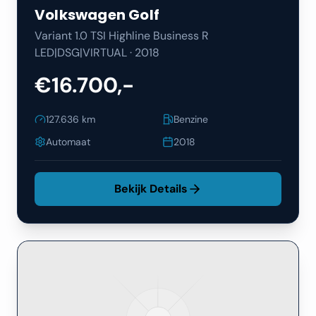
Volkswagen
Golf
Variant 1.0 TSI Highline Business R
LED|DSG|VIRTUAL
·
2018
€16.700,-
127.636
km
Benzine
Automaat
2018
Bekijk Details