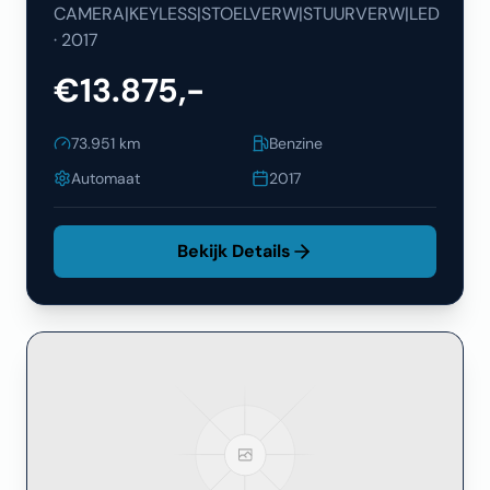
CAMERA|KEYLESS|STOELVERW|STUURVERW|LED
·
2017
€13.875,-
73.951
km
Benzine
Automaat
2017
Bekijk Details