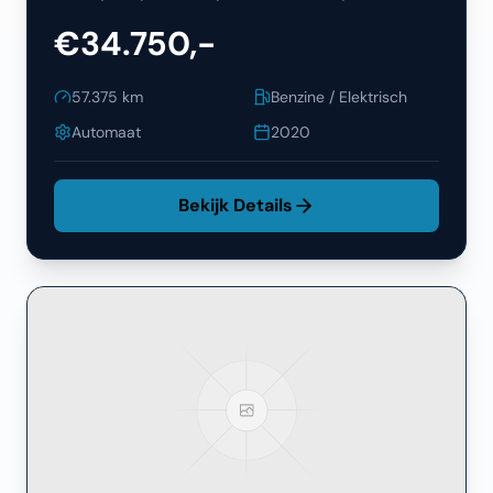
€34.750,-
57.375
km
Benzine / Elektrisch
Automaat
2020
Bekijk Details