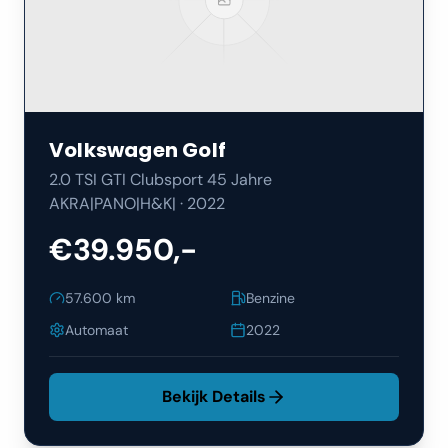
Volkswagen
Golf
2.0 TSI GTI Clubsport 45 Jahre
AKRA|PANO|H&K|
·
2022
€39.950,-
57.600
km
Benzine
Automaat
2022
Bekijk Details