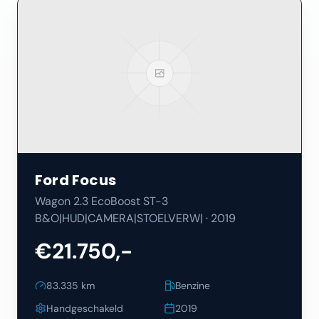
Ford
Focus
Wagon 2.3 EcoBoost ST-3
B&O|HUD|CAMERA|STOELVERW|
·
2019
€21.750,-
83.335
km
Benzine
Handgeschakeld
2019