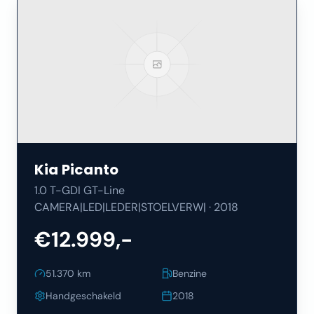
Kia
Picanto
1.0 T-GDI GT-Line
CAMERA|LED|LEDER|STOELVERW|
·
2018
€12.999,-
51.370
km
Benzine
Handgeschakeld
2018