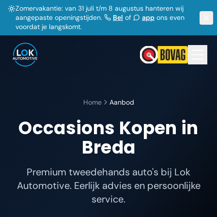
Zomervakantie: van 31 juli t/m 8 augustus hanteren wij
aangepaste openingstijden.
Bel
of
app
ons even
voordat je langskomt.
Home
Aanbod
Occasions Kopen in
Breda
Premium tweedehands auto's bij Lok
Automotive. Eerlijk advies en persoonlijke
service.