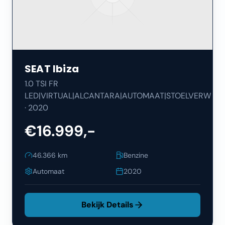
SEAT
Ibiza
1.0 TSI FR
LED|VIRTUAL|ALCANTARA|AUTOMAAT|STOELVERW
·
2020
€16.999,-
46.366
km
Benzine
Automaat
2020
Bekijk Details