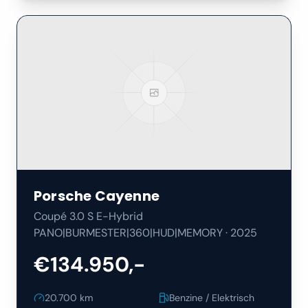
Porsche
Cayenne
Coupé 3.0 S E-Hybrid
PANO|BURMESTER|360|HUD|MEMORY
·
2025
€134.950,-
20.700
km
Benzine / Elektrisch