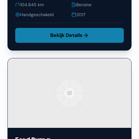
104.845
km
Benzine
Handgeschakeld
2017
Bekijk Details