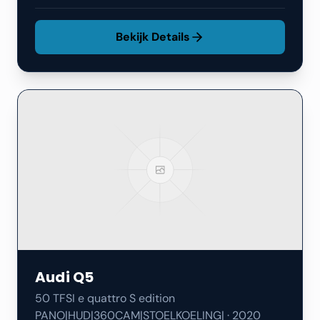
Bekijk Details
Audi
Q5
50 TFSI e quattro S edition
PANO|HUD|360CAM|STOELKOELING|
·
2020