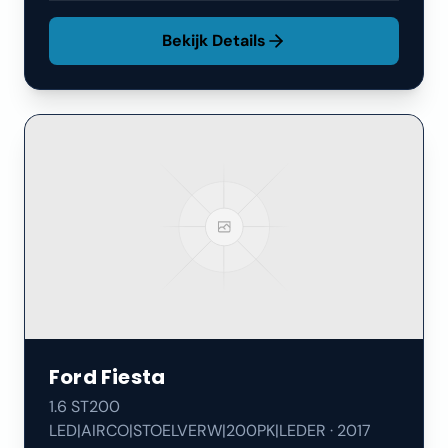
Bekijk Details
Ford
Fiesta
1.6 ST200
LED|AIRCO|STOELVERW|200PK|LEDER
·
2017