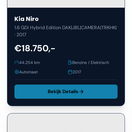
Kia
Niro
1.6 GDi Hybrid Edition DAK|JBL|CAMERA|TRKHK|
·
2017
€18.750,-
44.254
km
Benzine / Elektrisch
Automaat
2017
Bekijk Details