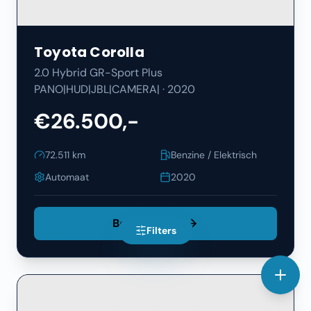
Toyota
Corolla
2.0 Hybrid GR-Sport Plus
PANO|HUD|JBL|CAMERA|
·
2020
€26.500,-
72.511
km
Benzine / Elektrisch
Automaat
2020
Bekijk Details
Filters