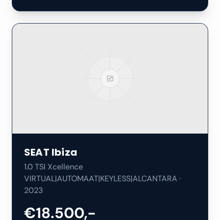
SEAT
Ibiza
1.0 TSI Xcellence
VIRTUAL|AUTOMAAT|KEYLESS|ALCANTARA
·
2023
€18.500,-