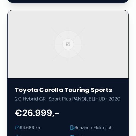
Toyota
Corolla Touring Sports
2.0 Hybrid GR-Sport Plus PANO|JBL|HUD
·
2020
€26.999,-
94.689
km
Benzine / Elektrisch