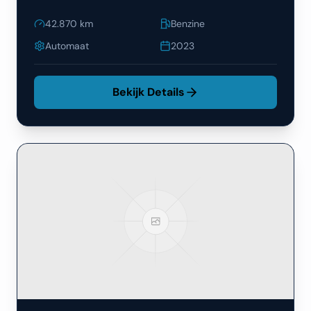
42.870
km
Benzine
Automaat
2023
Bekijk Details