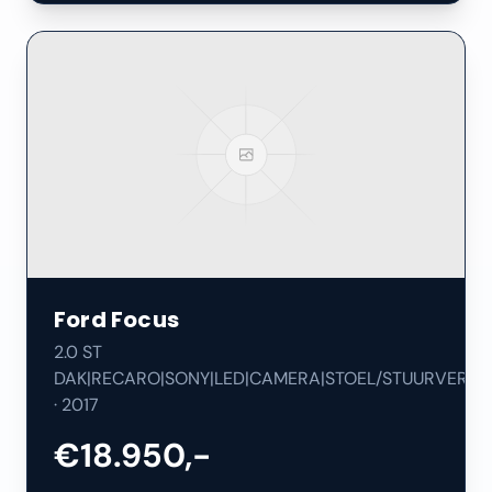
Ford
Focus
2.0 ST
DAK|RECARO|SONY|LED|CAMERA|STOEL/STUURVERW|
·
2017
€18.950,-