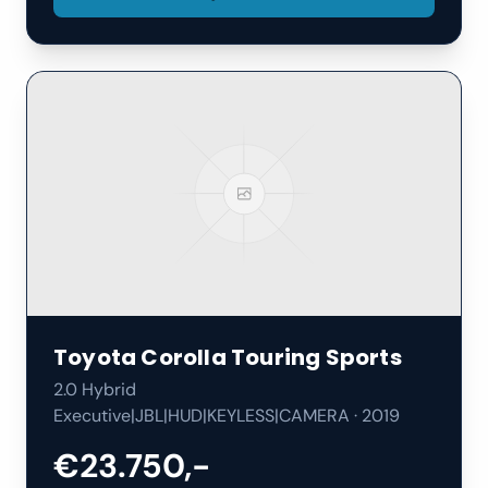
Toyota
Corolla Touring Sports
2.0 Hybrid
Executive|JBL|HUD|KEYLESS|CAMERA
·
2019
€23.750,-