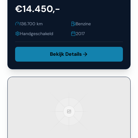
€14.450,-
136.700
km
Benzine
Handgeschakeld
2017
Bekijk Details