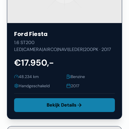
Ford
Fiesta
1.6 ST200
LED|CAMERA|AIRCO|NAVI|LEDER|200PK
·
2017
€17.950,-
48.234
km
Benzine
Handgeschakeld
2017
Bekijk Details