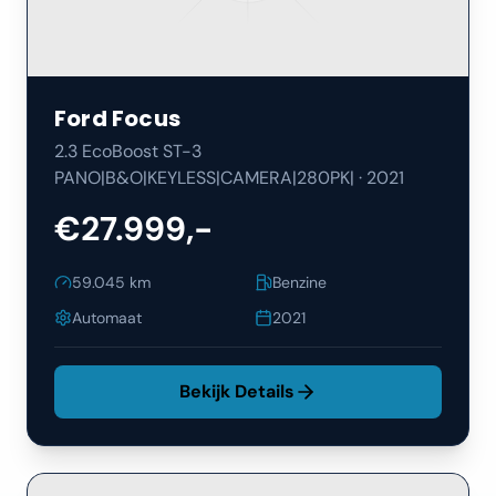
Ford
Focus
2.3 EcoBoost ST-3
PANO|B&O|KEYLESS|CAMERA|280PK|
·
2021
€27.999,-
59.045
km
Benzine
Automaat
2021
Bekijk Details