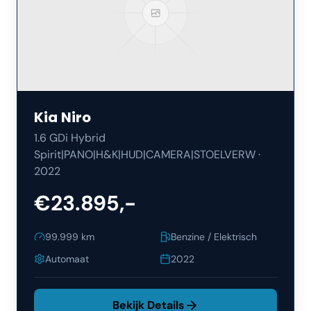
Kia
Niro
1.6 GDi Hybrid
Spirit|PANO|H&K|HUD|CAMERA|STOELVERW
·
2022
€23.895,-
99.999
km
Benzine / Elektrisch
Automaat
2022
Bekijk Details