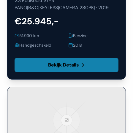
2.3 EcoBoost ST-3
PANO|B&O|KEYLESS|CAMERA|280PK|
·
2019
€25.945,-
51.930
km
Benzine
Handgeschakeld
2019
Bekijk Details