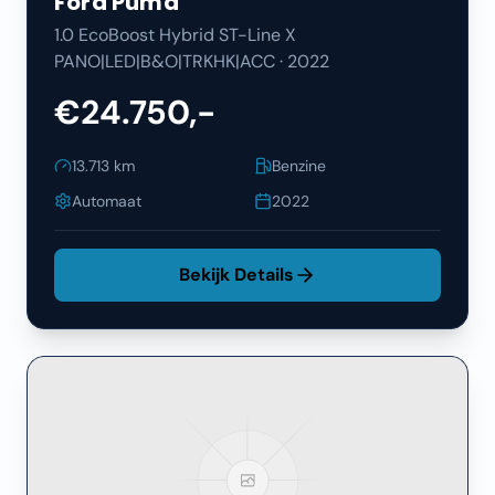
Ford
Puma
1.0 EcoBoost Hybrid ST-Line X
PANO|LED|B&O|TRKHK|ACC
·
2022
€24.750,-
13.713
km
Benzine
Automaat
2022
Bekijk Details