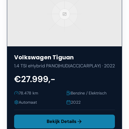
Volkswagen
Tiguan
1.4 TSI eHybrid PANO|HUD|ACC|CARPLAY|
·
2022
€27.999,-
78.478
km
Benzine / Elektrisch
Automaat
2022
Bekijk Details