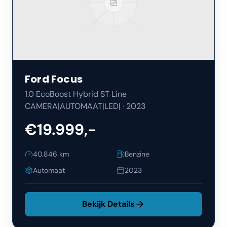
Ford
Focus
1.0 EcoBoost Hybrid ST Line
CAMERA|AUTOMAAT|LED|
·
2023
€19.999,-
40.846
km
Benzine
Automaat
2023
Bekijk Details