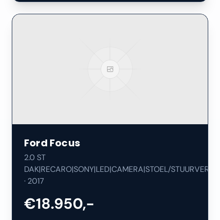
Ford
Focus
2.0 ST
DAK|RECARO|SONY|LED|CAMERA|STOEL/STUURVERW|
·
2017
€18.950,-