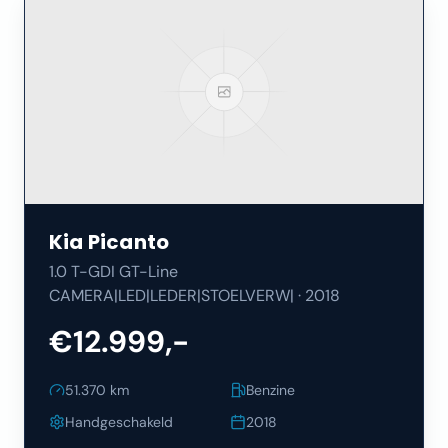
Kia
Picanto
1.0 T-GDI GT-Line
CAMERA|LED|LEDER|STOELVERW|
·
2018
€12.999,-
51.370
km
Benzine
Handgeschakeld
2018