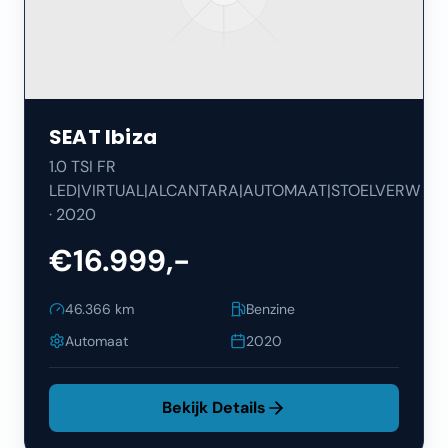
SEAT
Ibiza
1.0 TSI FR
LED|VIRTUAL|ALCANTARA|AUTOMAAT|STOELVERW
·
2020
€16.999,-
46.366
km
Benzine
Automaat
2020
Bekijk Details