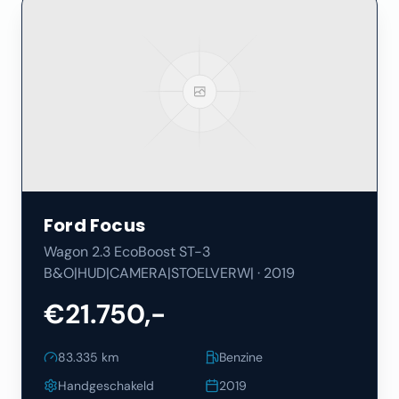
Ford
Focus
Wagon 2.3 EcoBoost ST-3
B&O|HUD|CAMERA|STOELVERW|
·
2019
€21.750,-
83.335
km
Benzine
Handgeschakeld
2019