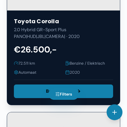
Toyota
Corolla
2.0 Hybrid GR-Sport Plus
PANO|HUD|JBL|CAMERA|
·
2020
€26.500,-
72.511
km
Benzine / Elektrisch
Automaat
2020
Bekijk Details
Filters