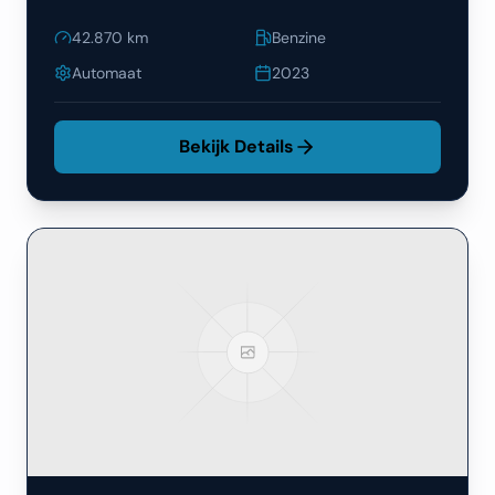
42.870
km
Benzine
Automaat
2023
Bekijk Details