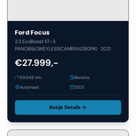
Ford
Focus
2.3 EcoBoost ST-3
PANO|B&O|KEYLESS|CAMERA|280PK|
·
2021
€27.999,-
59.045
km
Benzine
Automaat
2021
Bekijk Details