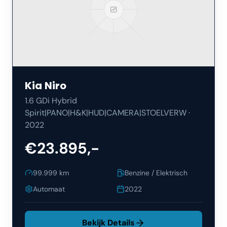
Kia
Niro
1.6 GDi Hybrid
Spirit|PANO|H&K|HUD|CAMERA|STOELVERW
·
2022
€23.895,-
99.999
km
Benzine / Elektrisch
Automaat
2022
Bekijk Details