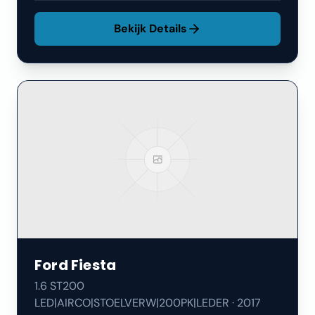
Bekijk Details
Ford
Fiesta
1.6 ST200
LED|AIRCO|STOELVERW|200PK|LEDER
·
2017