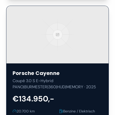
Porsche
Cayenne
Coupé 3.0 S E-Hybrid
PANO|BURMESTER|360|HUD|MEMORY
·
2025
€134.950,-
20.700
km
Benzine / Elektrisch