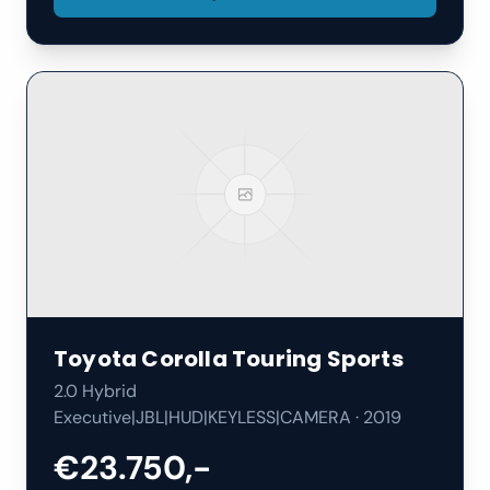
Toyota
Corolla Touring Sports
2.0 Hybrid
Executive|JBL|HUD|KEYLESS|CAMERA
·
2019
€23.750,-