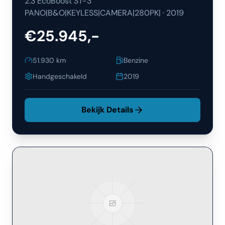
2.3 EcoBoost ST-3
PANO|B&O|KEYLESS|CAMERA|280PK|
·
2019
€25.945,-
51.930
km
Benzine
Handgeschakeld
2019
Bekijk Details