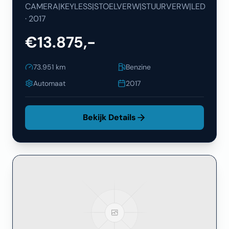
CAMERA|KEYLESS|STOELVERW|STUURVERW|LED
·
2017
€13.875,-
73.951
km
Benzine
Automaat
2017
Bekijk Details