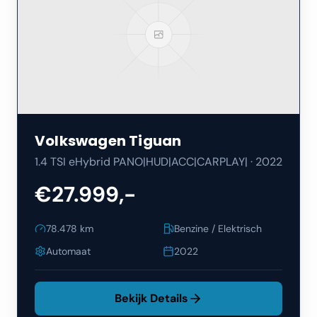
Volkswagen
Tiguan
1.4 TSI eHybrid PANO|HUD|ACC|CARPLAY|
·
2022
€27.999,-
78.478
km
Benzine / Elektrisch
Automaat
2022
Bekijk Details