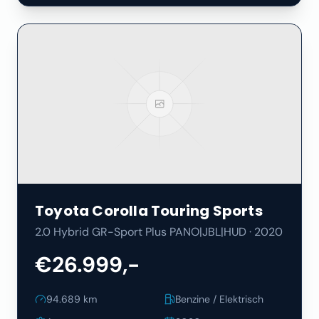
Toyota
Corolla Touring Sports
2.0 Hybrid GR-Sport Plus PANO|JBL|HUD
·
2020
€26.999,-
94.689
km
Benzine / Elektrisch