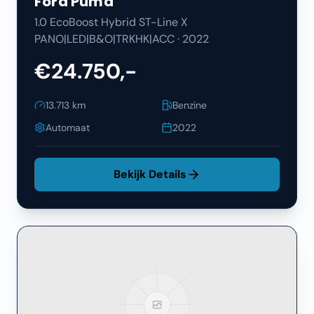
Ford
Puma
1.0 EcoBoost Hybrid ST-Line X
PANO|LED|B&O|TRKHK|ACC
·
2022
€24.750,-
13.713
km
Benzine
Automaat
2022
Bekijk Details