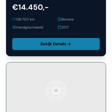
€14.450,-
136.700
km
Benzine
Handgeschakeld
2017
Bekijk Details