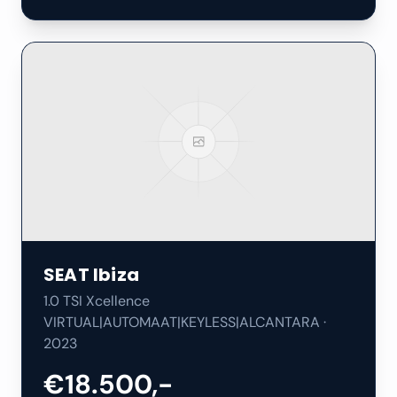
SEAT
Ibiza
1.0 TSI Xcellence
VIRTUAL|AUTOMAAT|KEYLESS|ALCANTARA
·
2023
€18.500,-