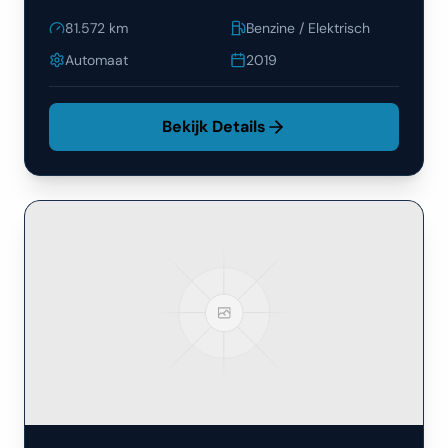
81.572
km
Benzine / Elektrisch
Automaat
2019
Bekijk Details