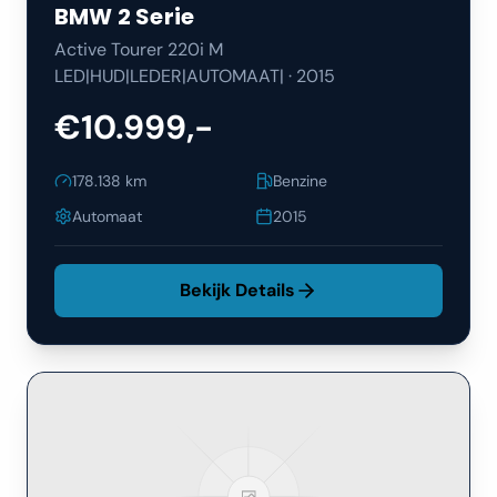
BMW
2 Serie
Active Tourer 220i M
LED|HUD|LEDER|AUTOMAAT|
·
2015
€10.999,-
178.138
km
Benzine
Automaat
2015
Bekijk Details