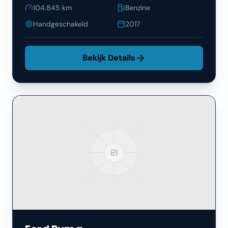
104.845
km
Benzine
Handgeschakeld
2017
Bekijk Details