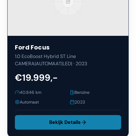
Ford
Focus
1.0 EcoBoost Hybrid ST Line
CAMERA|AUTOMAAT|LED|
·
2023
€19.999,-
40.846
km
Benzine
Automaat
2023
Bekijk Details