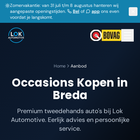
Zomervakantie: van 31 juli t/m 8 augustus hanteren wij
aangepaste openingstijden.
Bel
of
app
ons even
voordat je langskomt.
Home
Aanbod
Occasions Kopen in
Breda
Premium tweedehands auto's bij Lok
Automotive. Eerlijk advies en persoonlijke
service.