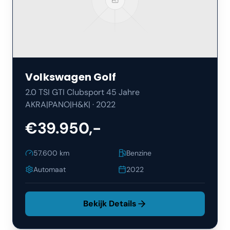
Volkswagen
Golf
2.0 TSI GTI Clubsport 45 Jahre
AKRA|PANO|H&K|
·
2022
€39.950,-
57.600
km
Benzine
Automaat
2022
Bekijk Details