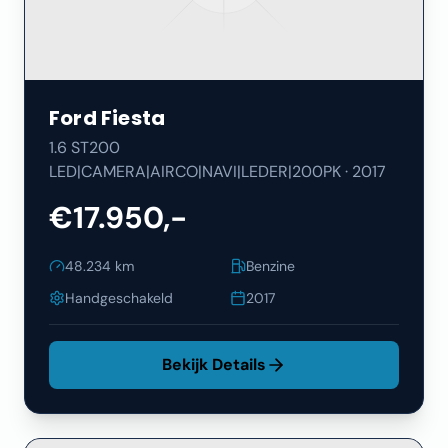
Ford
Fiesta
1.6 ST200
LED|CAMERA|AIRCO|NAVI|LEDER|200PK
·
2017
€17.950,-
48.234
km
Benzine
Handgeschakeld
2017
Bekijk Details