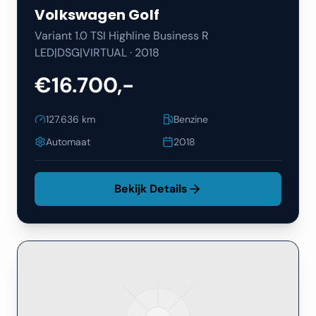
Volkswagen
Golf
Variant 1.0 TSI Highline Business R
LED|DSG|VIRTUAL
·
2018
€16.700,-
127.636
km
Benzine
Automaat
2018
Bekijk Details