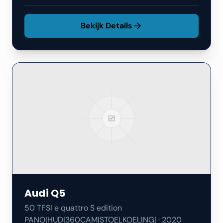
Bekijk Details
Audi
Q5
50 TFSI e quattro S edition
PANO|HUD|360CAM|STOELKOELING|
·
2020