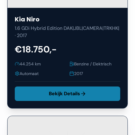
Kia
Niro
1.6 GDi Hybrid Edition DAK|JBL|CAMERA|TRKHK|
·
2017
€18.750,-
44.254
km
Benzine / Elektrisch
Automaat
2017
Bekijk Details