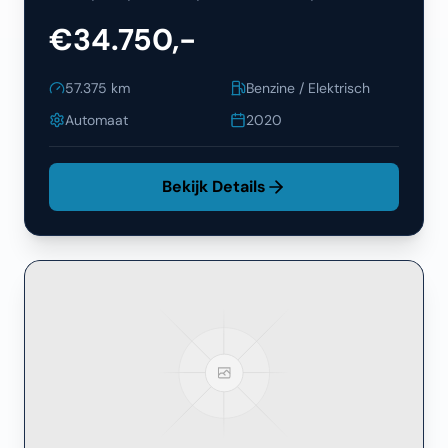
€34.750,-
57.375
km
Benzine / Elektrisch
Automaat
2020
Bekijk Details