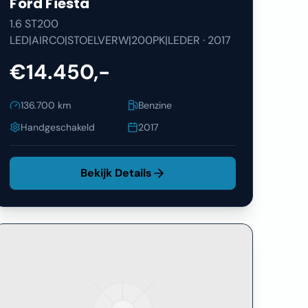
Ford
Fiesta
1.6 ST200
LED|AIRCO|STOELVERW|200PK|LEDER
·
2017
€14.450,-
136.700
km
Benzine
Handgeschakeld
2017
Bekijk Details