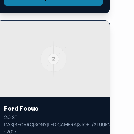
Ford
Focus
2.0 ST
DAK|RECARO|SONY|LED|CAMERA|STOEL/STUURVERW|
·
2017