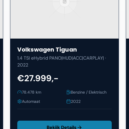
Volkswagen
Tiguan
1.4 TSI eHybrid PANO|HUD|ACC|CARPLAY|
·
2022
€27.999,-
78.478
km
Benzine / Elektrisch
Automaat
2022
Bekijk Details