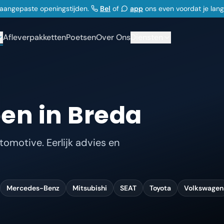
j aangepaste openingstijden.
Bel
of
app
ons even voordat je lan
Afleverpakketten
Poetsen
Over Ons
Diensten
en in Breda
omotive. Eerlijk advies en
Mercedes-Benz
Mitsubishi
SEAT
Toyota
Volkswagen