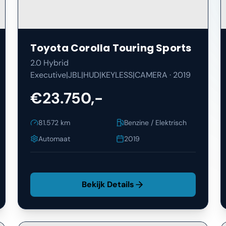
Toyota
Corolla Touring Sports
2.0 Hybrid
Executive|JBL|HUD|KEYLESS|CAMERA
·
2019
€23.750,-
81.572
km
Benzine / Elektrisch
Automaat
2019
Bekijk Details