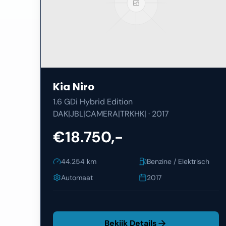
Kia
Niro
1.6 GDi Hybrid Edition
DAK|JBL|CAMERA|TRKHK|
·
2017
€18.750,-
44.254
km
Benzine / Elektrisch
Automaat
2017
Bekijk Details