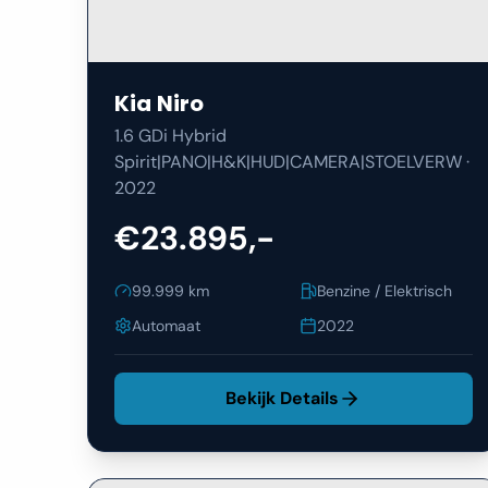
Kia
Niro
1.6 GDi Hybrid
Spirit|PANO|H&K|HUD|CAMERA|STOELVERW
·
2022
€23.895,-
99.999
km
Benzine / Elektrisch
Automaat
2022
Bekijk Details