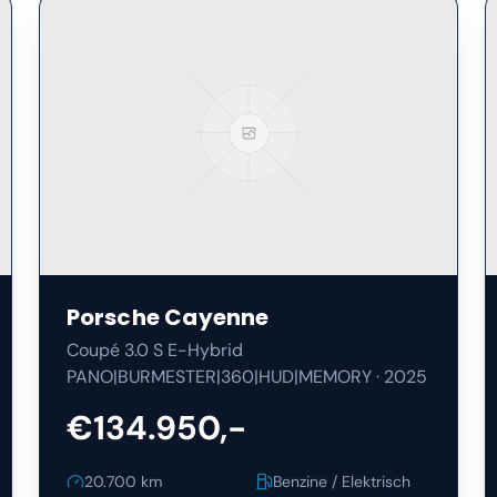
Porsche
Cayenne
Coupé 3.0 S E-Hybrid
PANO|BURMESTER|360|HUD|MEMORY
·
2025
€134.950,-
20.700
km
Benzine / Elektrisch