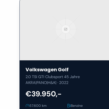
Volkswagen
Golf
2.0 TSI GTI Clubsport 45 Jahre
AKRA|PANO|H&K|
·
2022
€39.950,-
57.600
km
Benzine