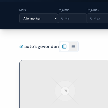
Merk
Prijs min
Prijs max
51
auto's gevonden