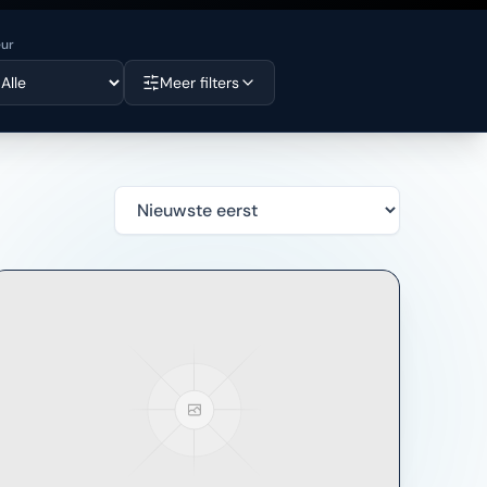
eur
Meer filters