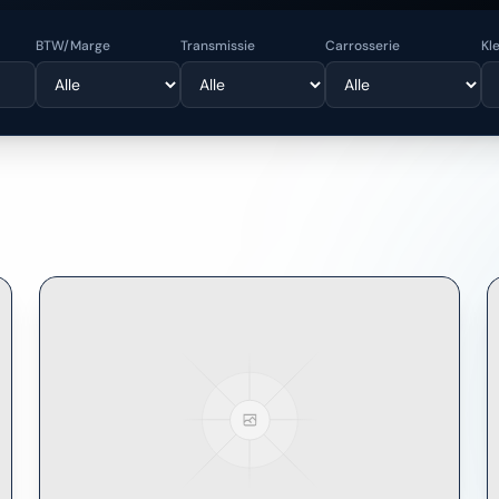
BTW/Marge
Transmissie
Carrosserie
Kl