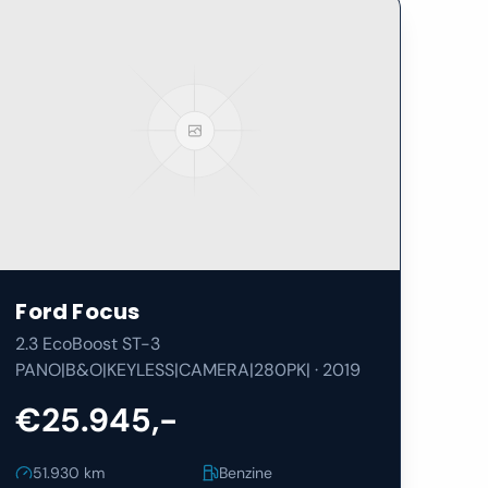
Ford
Focus
2.3 EcoBoost ST-3
PANO|B&O|KEYLESS|CAMERA|280PK|
·
2019
€25.945,-
51.930
km
Benzine