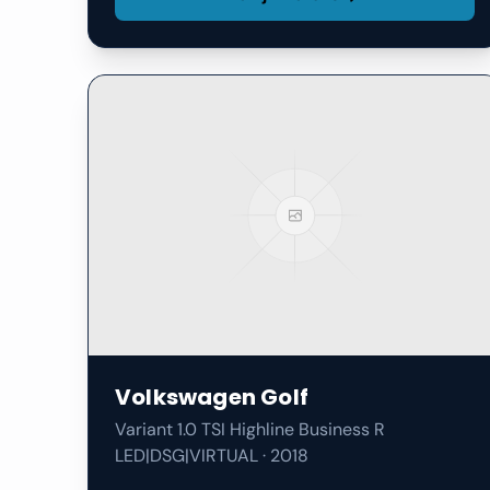
Volkswagen
Golf
Variant 1.0 TSI Highline Business R
LED|DSG|VIRTUAL
·
2018