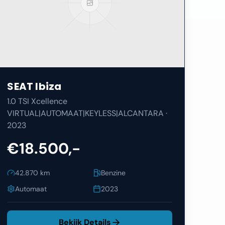
SEAT
Ibiza
1.0 TSI Xcellence
VIRTUAL|AUTOMAAT|KEYLESS|ALCANTARA
·
2023
€18.500,-
42.870
km
Benzine
Automaat
2023
Bekijk Details