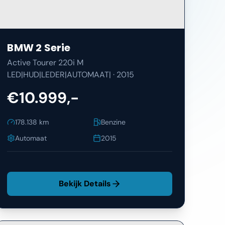
BMW
2 Serie
Active Tourer 220i M
LED|HUD|LEDER|AUTOMAAT|
·
2015
€10.999,-
178.138
km
Benzine
Automaat
2015
Bekijk Details