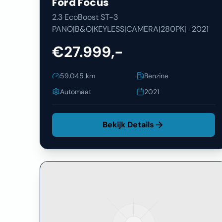
Ford
Focus
2.3 EcoBoost ST-3
PANO|B&O|KEYLESS|CAMERA|280PK|
·
2021
€27.999,-
59.045
km
Benzine
Automaat
2021
Bekijk Details