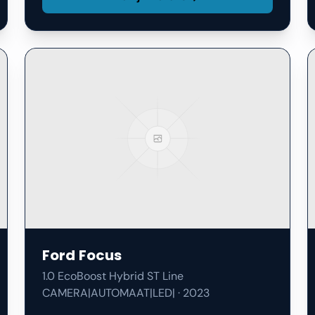
Ford
Focus
1.0 EcoBoost Hybrid ST Line
CAMERA|AUTOMAAT|LED|
·
2023