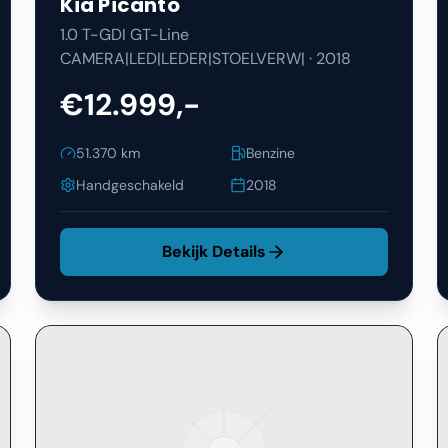
Kia
Picanto
1.0 T-GDI GT-Line
CAMERA|LED|LEDER|STOELVERW|
·
2018
€12.999,-
51.370
km
Benzine
Handgeschakeld
2018
Bekijk Details