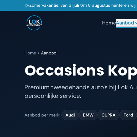
Zomervakantie: van 31 juli t/m 8 augustus hanteren wi
Home
Aanbod
Home
Aanbod
Occasions Kop
Premium tweedehands auto's bij Lok Aut
persoonlijke service.
Aanbod per merk:
Audi
BMW
CUPRA
Ford