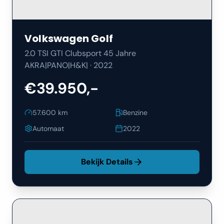
Volkswagen
Golf
2.0 TSI GTI Clubsport 45 Jahre
AKRA|PANO|H&K|
·
2022
€39.950,-
57.600
km
Benzine
Automaat
2022
Bekijk Details