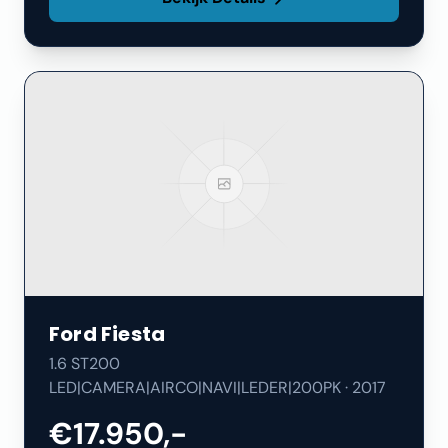
Ford
Fiesta
1.6 ST200
LED|CAMERA|AIRCO|NAVI|LEDER|200PK
·
2017
€17.950,-