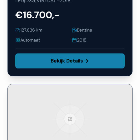
LED|DSG|VIRTUAL
·
2018
€16.700,-
127.636
km
Benzine
Automaat
2018
Bekijk Details