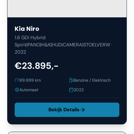
Kia
Niro
1.6 GDi Hybrid
Spirit|PANO|H&K|HUD|CAMERA|STOELVERW
·
2022
€23.895,-
99.999
km
Benzine / Elektrisch
Automaat
2022
Bekijk Details