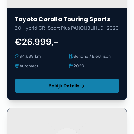
Toyota
Corolla Touring Sports
2.0 Hybrid GR-Sport Plus PANO|JBL|HUD
·
2020
€26.999,-
94.689
km
Benzine / Elektrisch
Automaat
2020
Bekijk Details