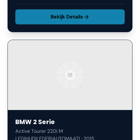
Bekijk Details
BMW
2 Serie
Active Tourer 220i M
LED|HUD|LEDER|AUTOMAAT|
·
2015