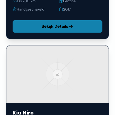
136.700
km
Benzine
Handgeschakeld
2017
Bekijk Details
Kia
Niro