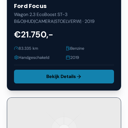
Ford
Focus
Wagon 2.3 EcoBoost ST-3
B&O|HUD|CAMERA|STOELVERW|
·
2019
€21.750,-
83.335
km
Benzine
Handgeschakeld
2019
Bekijk Details