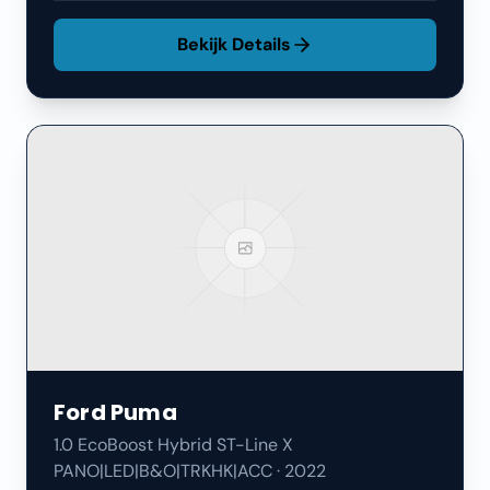
Bekijk Details
Ford
Puma
1.0 EcoBoost Hybrid ST-Line X
PANO|LED|B&O|TRKHK|ACC
·
2022