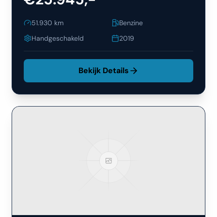
51.930
km
Benzine
Handgeschakeld
2019
Bekijk Details