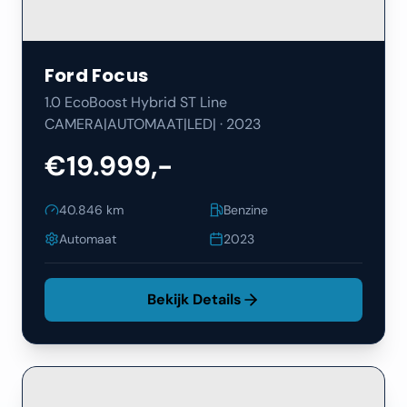
Ford
Focus
1.0 EcoBoost Hybrid ST Line
CAMERA|AUTOMAAT|LED|
·
2023
€19.999,-
40.846
km
Benzine
Automaat
2023
Bekijk Details