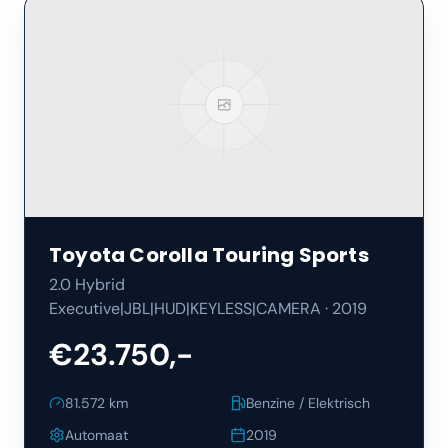
Toyota
Corolla Touring Sports
2.0 Hybrid
Executive|JBL|HUD|KEYLESS|CAMERA
·
2019
€23.750,-
81.572
km
Benzine / Elektrisch
Automaat
2019