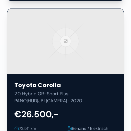
Toyota
Corolla
2.0 Hybrid GR-Sport Plus
PANO|HUD|JBL|CAMERA|
·
2020
€26.500,-
72.511
km
Benzine / Elektrisch