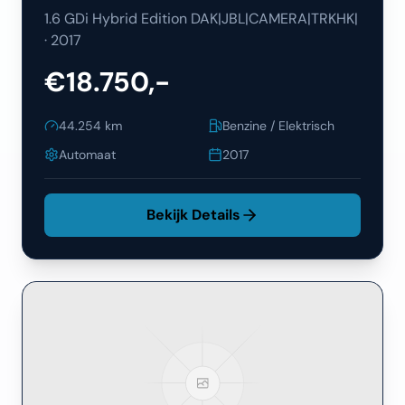
1.6 GDi Hybrid Edition DAK|JBL|CAMERA|TRKHK|
·
2017
€18.750,-
44.254
km
Benzine / Elektrisch
Automaat
2017
Bekijk Details