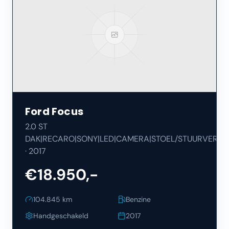
Ford
Focus
2.0 ST
DAK|RECARO|SONY|LED|CAMERA|STOEL/STUURVERW|
·
2017
€18.950,-
104.845
km
Benzine
Handgeschakeld
2017