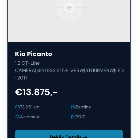
Kia
Picanto
1.2 GT-Line
CAMERA|KEYLESS|STOELVERW|STUURVERW|LED
·
2017
€13.875,-
73.951
km
Benzine
Automaat
2017
Bekijk Details