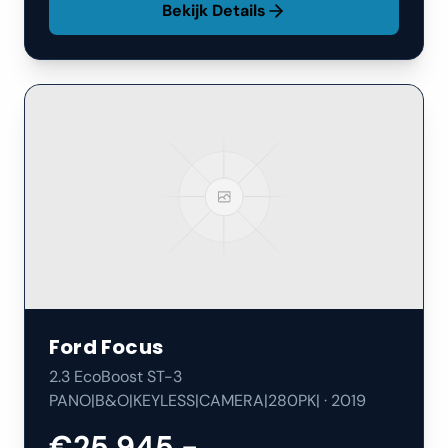
Bekijk Details
Ford
Focus
2.3 EcoBoost ST-3
PANO|B&O|KEYLESS|CAMERA|280PK|
·
2019
€25.945,-