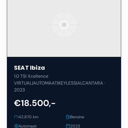
SEAT
Ibiza
1.0 TSI Xcellence
VIRTUAL|AUTOMAAT|KEYLESS|ALCANTARA
·
2023
€18.500,-
42.870
km
Benzine
Automaat
2023