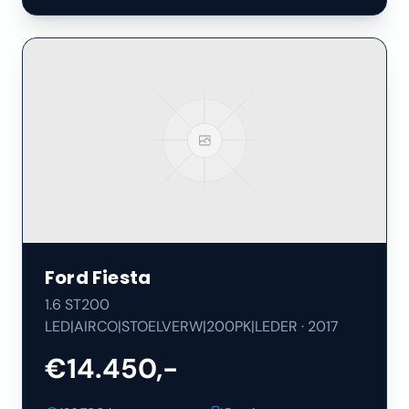
Ford
Fiesta
1.6 ST200
LED|AIRCO|STOELVERW|200PK|LEDER
·
2017
€14.450,-