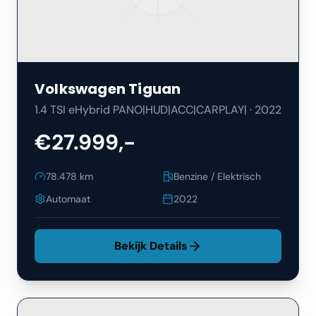
Volkswagen
Tiguan
1.4 TSI eHybrid PANO|HUD|ACC|CARPLAY|
·
2022
€27.999,-
78.478
km
Benzine / Elektrisch
Automaat
2022
Bekijk Details