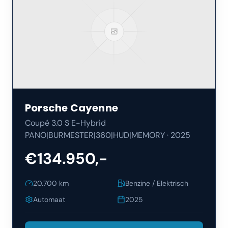
Porsche
Cayenne
Coupé 3.0 S E-Hybrid
PANO|BURMESTER|360|HUD|MEMORY
·
2025
€134.950,-
20.700
km
Benzine / Elektrisch
Automaat
2025