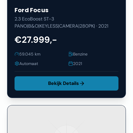
Ford
Focus
2.3 EcoBoost ST-3
PANO|B&O|KEYLESS|CAMERA|280PK|
·
2021
€27.999,-
59.045
km
Benzine
Automaat
2021
Bekijk Details