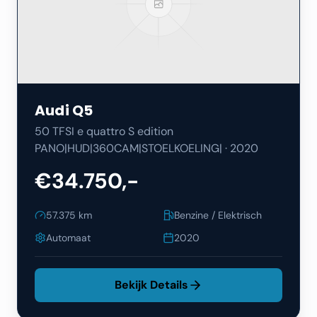
Audi
Q5
50 TFSI e quattro S edition
PANO|HUD|360CAM|STOELKOELING|
·
2020
€34.750,-
57.375
km
Benzine / Elektrisch
Automaat
2020
Bekijk Details