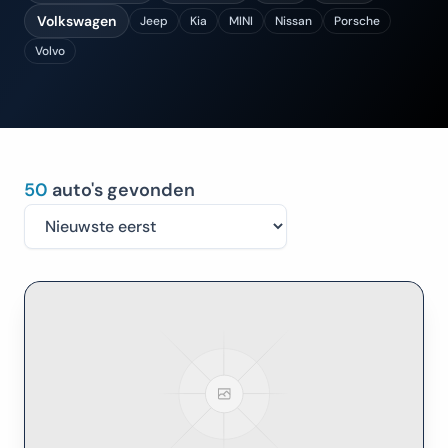
Volkswagen
Jeep
Kia
MINI
Nissan
Porsche
Volvo
50
auto's gevonden