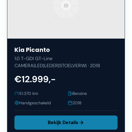
Kia
Picanto
1.0 T-GDI GT-Line
CAMERA|LED|LEDER|STOELVERW|
·
2018
€12.999,-
51.370
km
Benzine
Handgeschakeld
2018
Bekijk Details