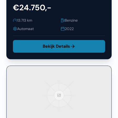
€24.750,-
13.713
km
Benzine
Automaat
2022
Bekijk Details