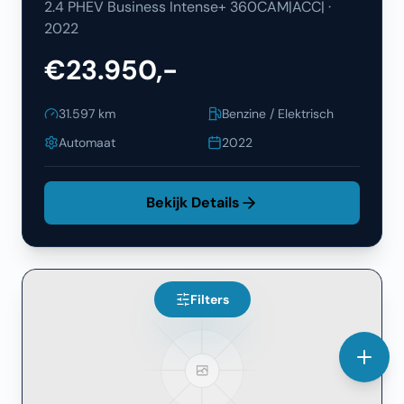
2.4 PHEV Business Intense+ 360CAM|ACC|
·
2022
€23.950,-
31.597
km
Benzine / Elektrisch
Automaat
2022
Bekijk Details
Filters