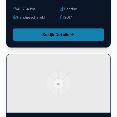
48.234
km
Benzine
Handgeschakeld
2017
Bekijk Details