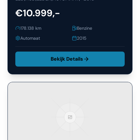
€10.999,-
178.138
km
Benzine
Automaat
2015
Bekijk Details