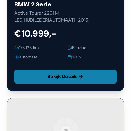
BMW
2 Serie
Active Tourer 220i M
LED|HUD|LEDER|AUTOMAAT|
·
2015
€10.999,-
178.138
km
Benzine
Automaat
2015
Bekijk Details