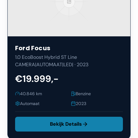
Ford
Focus
1.0 EcoBoost Hybrid ST Line
CAMERA|AUTOMAAT|LED|
·
2023
€19.999,-
40.846
km
Benzine
Automaat
2023
Bekijk Details