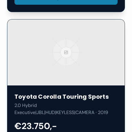
Toyota
Corolla Touring Sports
2.0 Hybrid
Executive|JBL|HUD|KEYLESS|CAMERA
·
2019
€23.750,-