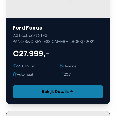
Ford
Focus
2.3 EcoBoost ST-3
PANO|B&O|KEYLESS|CAMERA|280PK|
·
2021
€27.999,-
59.045
km
Benzine
Automaat
2021
Bekijk Details