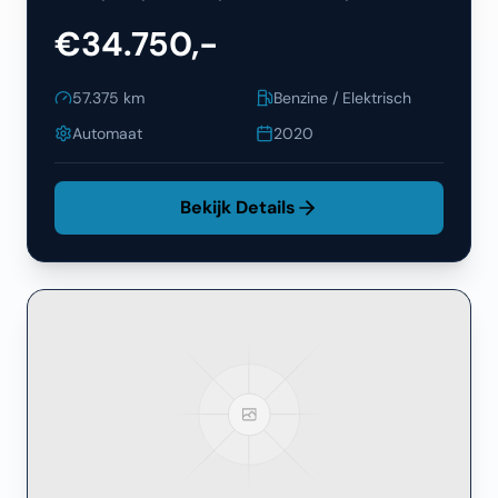
€34.750,-
57.375
km
Benzine / Elektrisch
Automaat
2020
Bekijk Details