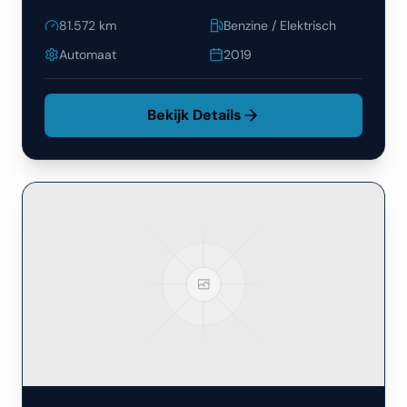
81.572
km
Benzine / Elektrisch
Automaat
2019
Bekijk Details