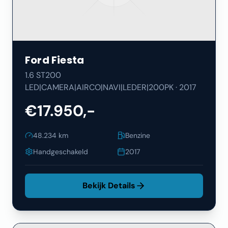
Ford
Fiesta
1.6 ST200
LED|CAMERA|AIRCO|NAVI|LEDER|200PK
·
2017
€17.950,-
48.234
km
Benzine
Handgeschakeld
2017
Bekijk Details