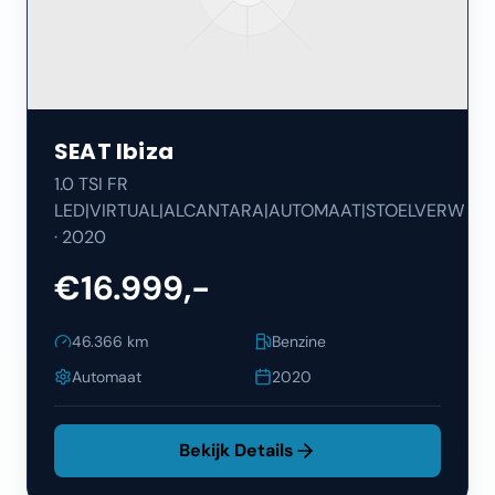
SEAT
Ibiza
1.0 TSI FR
LED|VIRTUAL|ALCANTARA|AUTOMAAT|STOELVERW
·
2020
€16.999,-
46.366
km
Benzine
Automaat
2020
Bekijk Details