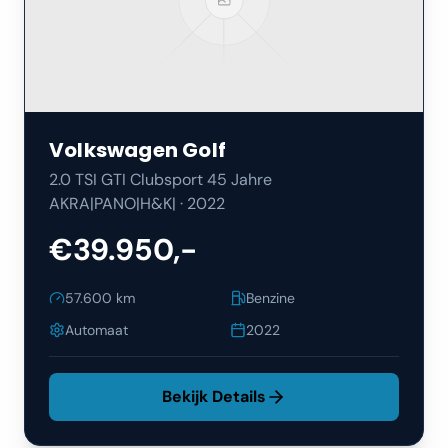
Volkswagen
Golf
2.0 TSI GTI Clubsport 45 Jahre
AKRA|PANO|H&K|
·
2022
€39.950,-
57.600
km
Benzine
Automaat
2022
Bekijk Details