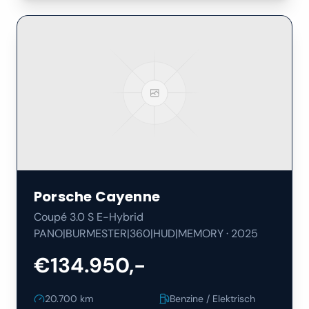
Porsche
Cayenne
Coupé 3.0 S E-Hybrid
PANO|BURMESTER|360|HUD|MEMORY
·
2025
€134.950,-
20.700
km
Benzine / Elektrisch