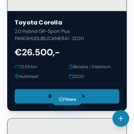
Toyota
Corolla
2.0 Hybrid GR-Sport Plus
PANO|HUD|JBL|CAMERA|
·
2020
€26.500,-
72.511
km
Benzine / Elektrisch
Automaat
2020
Bekijk Details
Filters