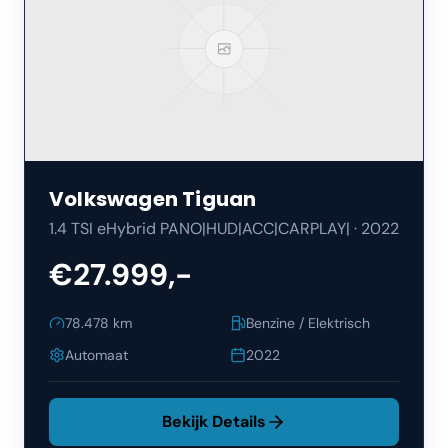
Volkswagen
Tiguan
1.4 TSI eHybrid PANO|HUD|ACC|CARPLAY|
·
2022
€27.999,-
78.478
km
Benzine / Elektrisch
Automaat
2022
Bekijk Details