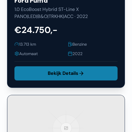
Ford
Puma
1.0 EcoBoost Hybrid ST-Line X
PANO|LED|B&O|TRKHK|ACC
·
2022
€24.750,-
13.713
km
Benzine
Automaat
2022
Bekijk Details