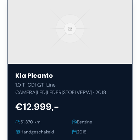
Kia
Picanto
1.0 T-GDI GT-Line
CAMERA|LED|LEDER|STOELVERW|
·
2018
€12.999,-
51.370
km
Benzine
Handgeschakeld
2018