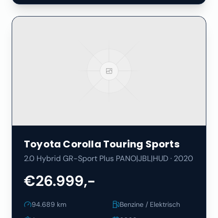
Toyota
Corolla Touring Sports
2.0 Hybrid GR-Sport Plus PANO|JBL|HUD
·
2020
€26.999,-
94.689
km
Benzine / Elektrisch