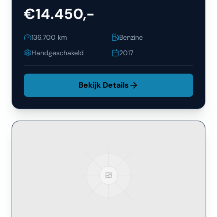
€14.450,-
136.700
km
Benzine
Handgeschakeld
2017
Bekijk Details