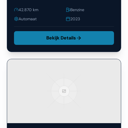
42.870
km
Benzine
Automaat
2023
Bekijk Details