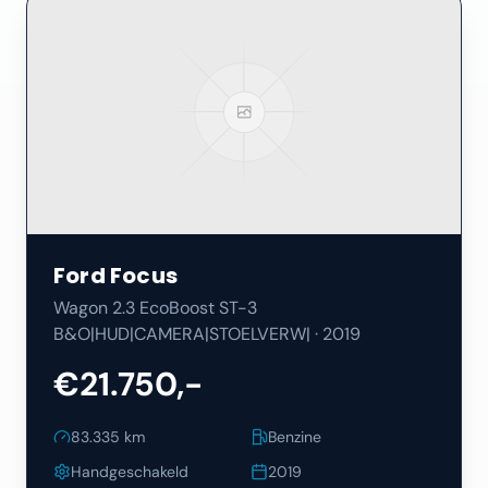
Ford
Focus
Wagon 2.3 EcoBoost ST-3
B&O|HUD|CAMERA|STOELVERW|
·
2019
€21.750,-
83.335
km
Benzine
Handgeschakeld
2019