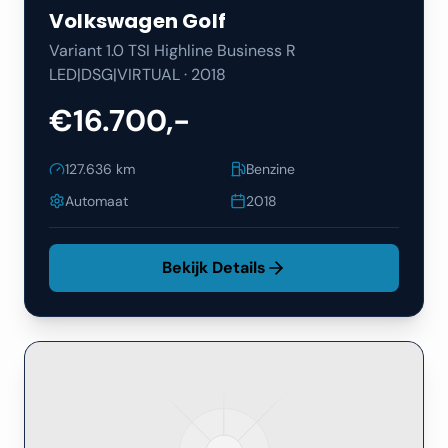
Volkswagen
Golf
Variant 1.0 TSI Highline Business R
LED|DSG|VIRTUAL
·
2018
€16.700,-
127.636
km
Benzine
Automaat
2018
Bekijk Details