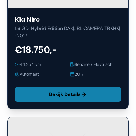
Kia
Niro
1.6 GDi Hybrid Edition DAK|JBL|CAMERA|TRKHK|
·
2017
€18.750,-
44.254
km
Benzine / Elektrisch
Automaat
2017
Bekijk Details