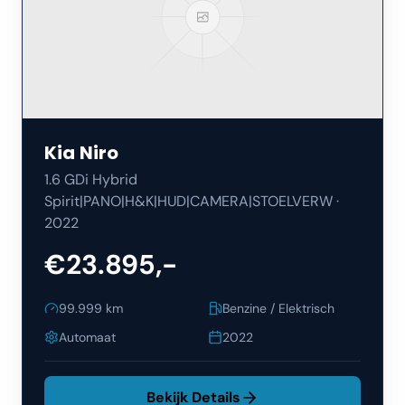
Kia
Niro
1.6 GDi Hybrid
Spirit|PANO|H&K|HUD|CAMERA|STOELVERW
·
2022
€23.895,-
99.999
km
Benzine / Elektrisch
Automaat
2022
Bekijk Details