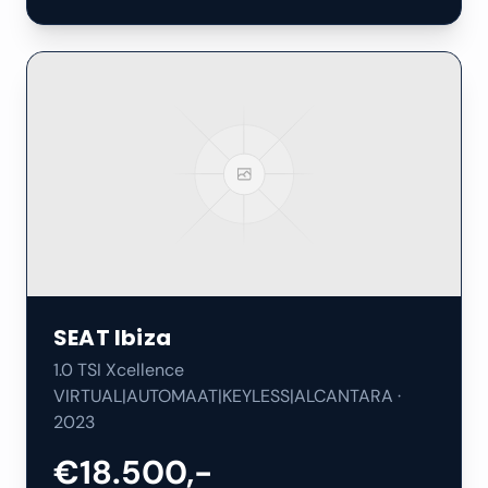
SEAT
Ibiza
1.0 TSI Xcellence
VIRTUAL|AUTOMAAT|KEYLESS|ALCANTARA
·
2023
€18.500,-