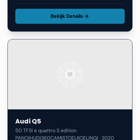
Bekijk Details
Audi
Q5
50 TFSI e quattro S edition
PANO|HUD|360CAM|STOELKOELING|
·
2020