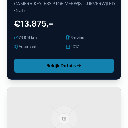
CAMERA|KEYLESS|STOELVERW|STUURVERW|LED
·
2017
€13.875,-
73.951
km
Benzine
Automaat
2017
Bekijk Details