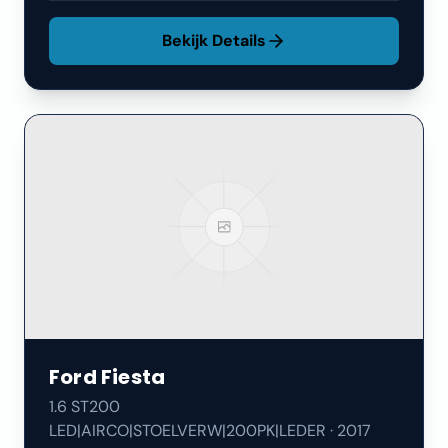
Bekijk Details
Ford
Fiesta
1.6 ST200
LED|AIRCO|STOELVERW|200PK|LEDER
·
2017