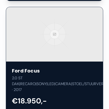
Ford
Focus
2.0 ST
DAK|RECARO|SONY|LED|CAMERA|STOEL/STUURVERW|
·
2017
€18.950,-