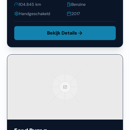
104.845
km
Benzine
Handgeschakeld
2017
Bekijk Details