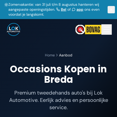
Zomervakantie: van 31 juli t/m 8 augustus hanteren wij
aangepaste openingstijden.
Bel
of
app
ons even
voordat je langskomt.
Home
Aanbod
Occasions Kopen in
Breda
Premium tweedehands auto's bij Lok
Automotive. Eerlijk advies en persoonlijke
service.