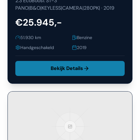
2.3 EcoBoost ST-3
PANO|B&O|KEYLESS|CAMERA|280PK|
·
2019
€25.945,-
51.930
km
Benzine
Handgeschakeld
2019
Bekijk Details