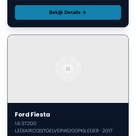
Bekijk Details
Ford
Fiesta
1.6 ST200
LED|AIRCO|STOELVERW|200PK|LEDER
·
2017