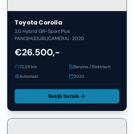
Toyota
Corolla
2.0 Hybrid GR-Sport Plus
PANO|HUD|JBL|CAMERA|
·
2020
€26.500,-
72.511
km
Benzine / Elektrisch
Automaat
2020
Bekijk Details
Filters