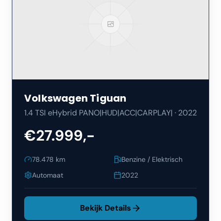
Volkswagen
Tiguan
1.4 TSI eHybrid PANO|HUD|ACC|CARPLAY|
·
2022
€27.999,-
78.478
km
Benzine / Elektrisch
Automaat
2022
Bekijk Details