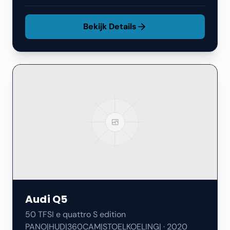
Bekijk Details
Audi
Q5
50 TFSI e quattro S edition
PANO|HUD|360CAM|STOELKOELING|
·
2020