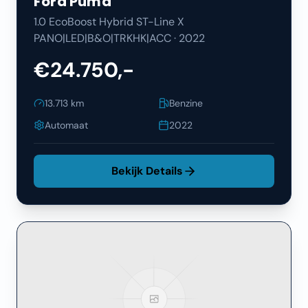
Ford
Puma
1.0 EcoBoost Hybrid ST-Line X
PANO|LED|B&O|TRKHK|ACC
·
2022
€24.750,-
13.713
km
Benzine
Automaat
2022
Bekijk Details