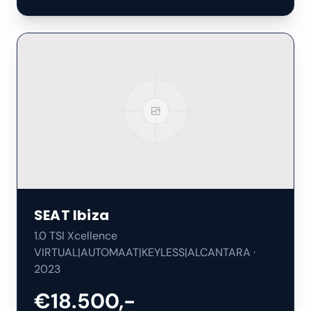
SEAT
Ibiza
1.0 TSI Xcellence
VIRTUAL|AUTOMAAT|KEYLESS|ALCANTARA
·
2023
€18.500,-