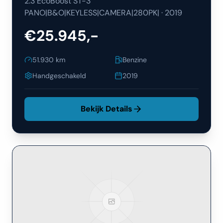
2.3 EcoBoost ST-3
PANO|B&O|KEYLESS|CAMERA|280PK|
·
2019
€25.945,-
51.930
km
Benzine
Handgeschakeld
2019
Bekijk Details