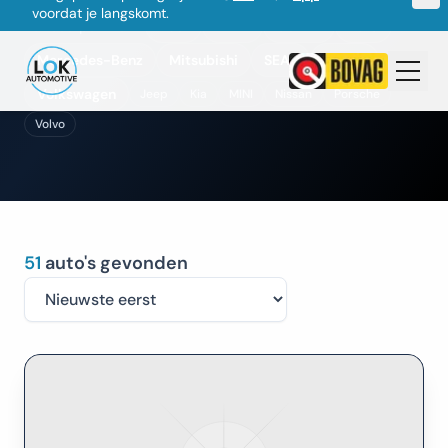
Aanbod per merk:
Audi
BMW
CUPRA
Ford
Mercedes-Benz
Mitsubishi
SEAT
Toyota
Volkswagen
Jeep
Kia
MINI
Nissan
Porsche
Volvo
51
auto's gevonden