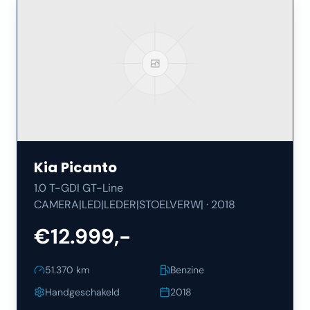
Kia
Picanto
1.0 T-GDI GT-Line
CAMERA|LED|LEDER|STOELVERW|
·
2018
€12.999,-
51.370
km
Benzine
Handgeschakeld
2018