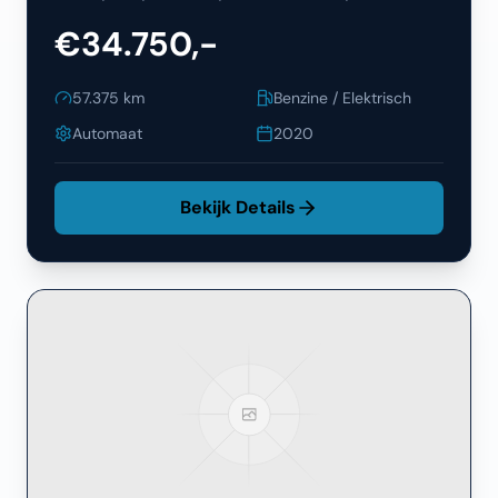
€34.750,-
57.375
km
Benzine / Elektrisch
Automaat
2020
Bekijk Details