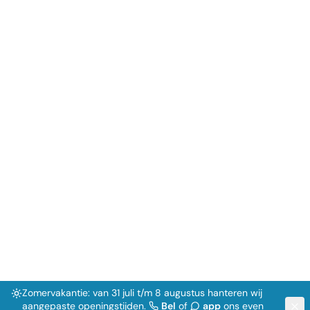
Zomervakantie: van 31 juli t/m 8 augustus hanteren wij
aangepaste openingstijden.
Bel
of
app
ons even
voordat je langskomt.
Home
Aanbod
Occasions Kopen in
Breda
Premium tweedehands auto's bij Lok
Automotive. Eerlijk advies en persoonlijke
service.