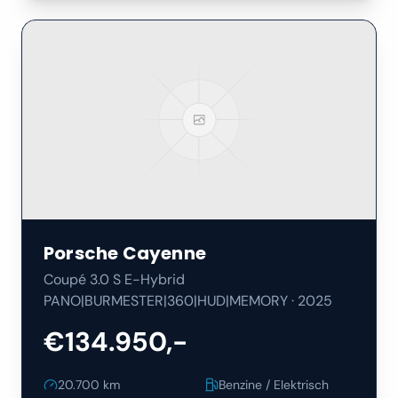
Porsche
Cayenne
Coupé 3.0 S E-Hybrid
PANO|BURMESTER|360|HUD|MEMORY
·
2025
€134.950,-
20.700
km
Benzine / Elektrisch