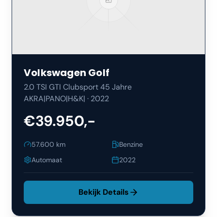
Volkswagen
Golf
2.0 TSI GTI Clubsport 45 Jahre
AKRA|PANO|H&K|
·
2022
€39.950,-
57.600
km
Benzine
Automaat
2022
Bekijk Details