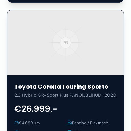
Toyota
Corolla Touring Sports
2.0 Hybrid GR-Sport Plus PANO|JBL|HUD
·
2020
€26.999,-
94.689
km
Benzine / Elektrisch