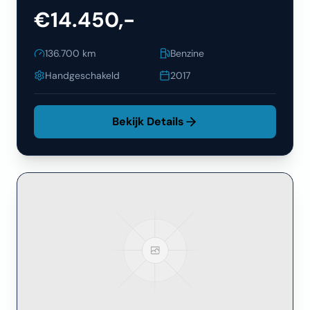
€14.450,-
136.700
km
Benzine
Handgeschakeld
2017
Bekijk Details