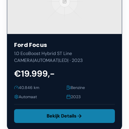
Ford
Focus
1.0 EcoBoost Hybrid ST Line
CAMERA|AUTOMAAT|LED|
·
2023
€19.999,-
40.846
km
Benzine
Automaat
2023
Bekijk Details