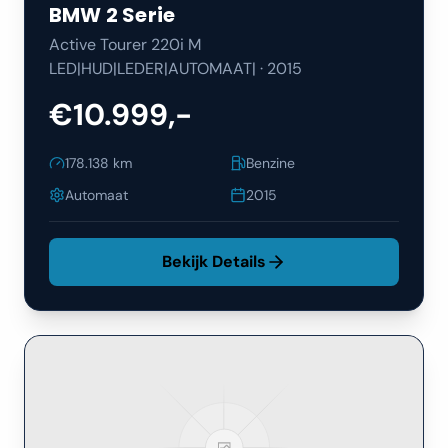
BMW
2 Serie
Active Tourer 220i M
LED|HUD|LEDER|AUTOMAAT|
·
2015
€10.999,-
178.138
km
Benzine
Automaat
2015
Bekijk Details