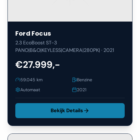
Ford
Focus
2.3 EcoBoost ST-3
PANO|B&O|KEYLESS|CAMERA|280PK|
·
2021
€27.999,-
59.045
km
Benzine
Automaat
2021
Bekijk Details