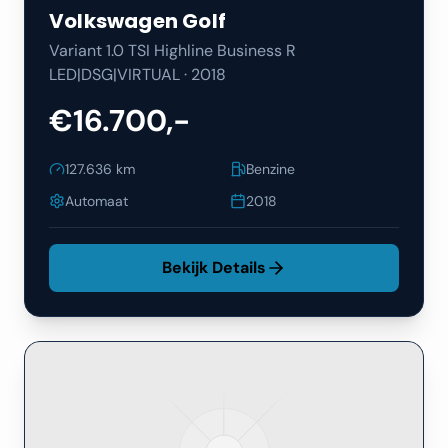
Volkswagen
Golf
Variant 1.0 TSI Highline Business R
LED|DSG|VIRTUAL
·
2018
€16.700,-
127.636
km
Benzine
Automaat
2018
Bekijk Details