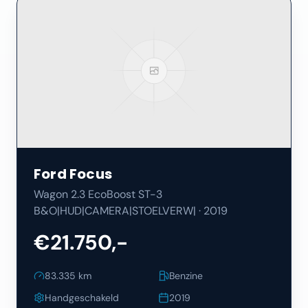
Ford
Focus
Wagon 2.3 EcoBoost ST-3
B&O|HUD|CAMERA|STOELVERW|
·
2019
€21.750,-
83.335
km
Benzine
Handgeschakeld
2019