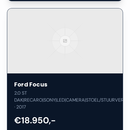
Ford
Focus
2.0 ST
DAK|RECARO|SONY|LED|CAMERA|STOEL/STUURVERW|
·
2017
€18.950,-