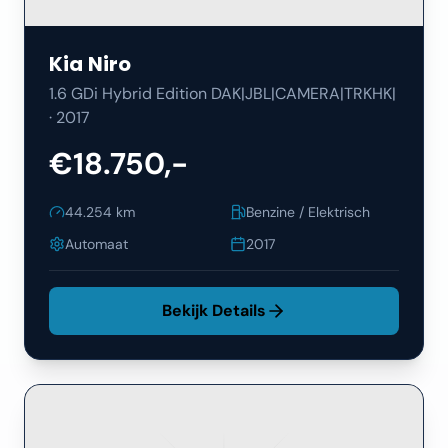
Kia
Niro
1.6 GDi Hybrid Edition DAK|JBL|CAMERA|TRKHK|
·
2017
€18.750,-
44.254
km
Benzine / Elektrisch
Automaat
2017
Bekijk Details