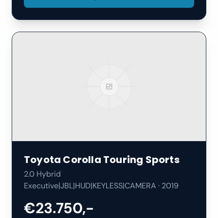
Toyota
Corolla Touring Sports
2.0 Hybrid
Executive|JBL|HUD|KEYLESS|CAMERA
·
2019
€23.750,-