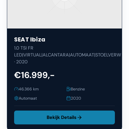
SEAT
Ibiza
1.0 TSI FR
LED|VIRTUAL|ALCANTARA|AUTOMAAT|STOELVERW
·
2020
€16.999,-
46.366
km
Benzine
Automaat
2020
Bekijk Details