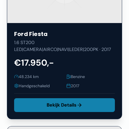
Ford
Fiesta
1.6 ST200
LED|CAMERA|AIRCO|NAVI|LEDER|200PK
·
2017
€17.950,-
48.234
km
Benzine
Handgeschakeld
2017
Bekijk Details