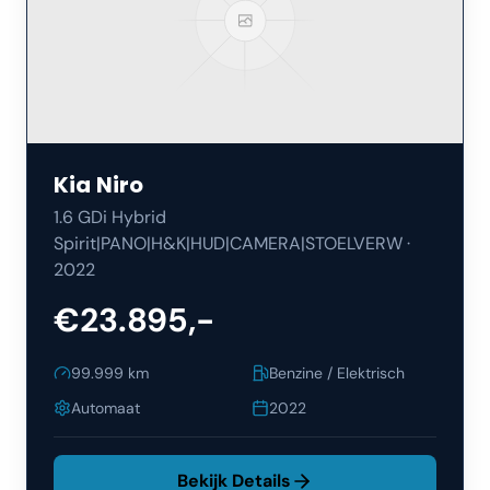
Kia
Niro
1.6 GDi Hybrid
Spirit|PANO|H&K|HUD|CAMERA|STOELVERW
·
2022
€23.895,-
99.999
km
Benzine / Elektrisch
Automaat
2022
Bekijk Details