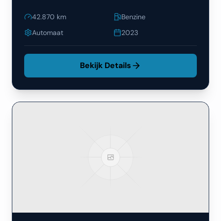
42.870
km
Benzine
Automaat
2023
Bekijk Details