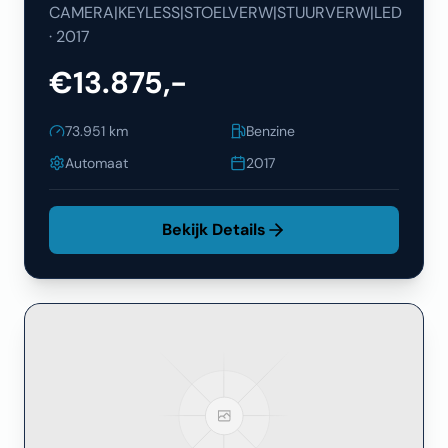
CAMERA|KEYLESS|STOELVERW|STUURVERW|LED
·
2017
€13.875,-
73.951
km
Benzine
Automaat
2017
Bekijk Details