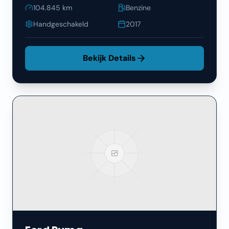
104.845
km
Benzine
Handgeschakeld
2017
Bekijk Details