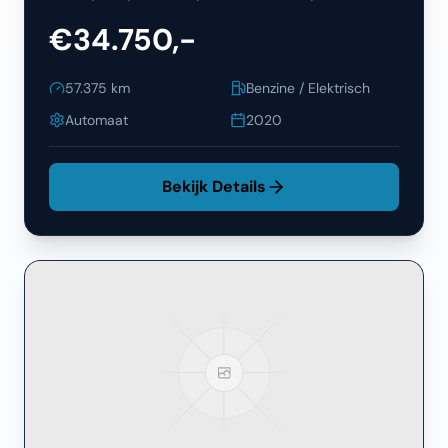
€34.750,-
57.375
km
Benzine / Elektrisch
Automaat
2020
Bekijk Details