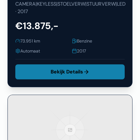
CAMERA|KEYLESS|STOELVERW|STUURVERW|LED
·
2017
€13.875,-
73.951
km
Benzine
Automaat
2017
Bekijk Details