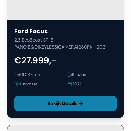
Ford
Focus
2.3 EcoBoost ST-3
PANO|B&O|KEYLESS|CAMERA|280PK|
·
2021
€27.999,-
59.045
km
Benzine
Automaat
2021
Bekijk Details