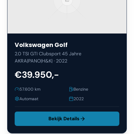
Volkswagen
Golf
2.0 TSI GTI Clubsport 45 Jahre
AKRA|PANO|H&K|
·
2022
€39.950,-
57.600
km
Benzine
Automaat
2022
Bekijk Details