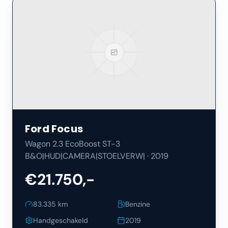
Ford
Focus
Wagon 2.3 EcoBoost ST-3
B&O|HUD|CAMERA|STOELVERW|
·
2019
€21.750,-
83.335
km
Benzine
Handgeschakeld
2019