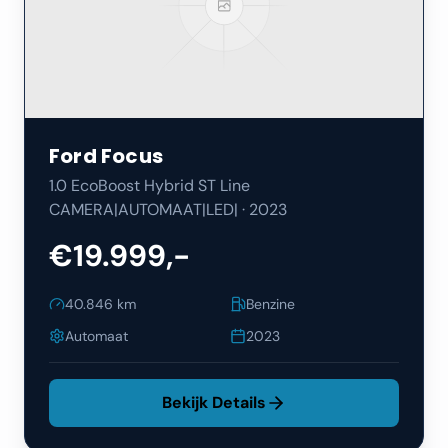
Ford
Focus
1.0 EcoBoost Hybrid ST Line
CAMERA|AUTOMAAT|LED|
·
2023
€19.999,-
40.846
km
Benzine
Automaat
2023
Bekijk Details