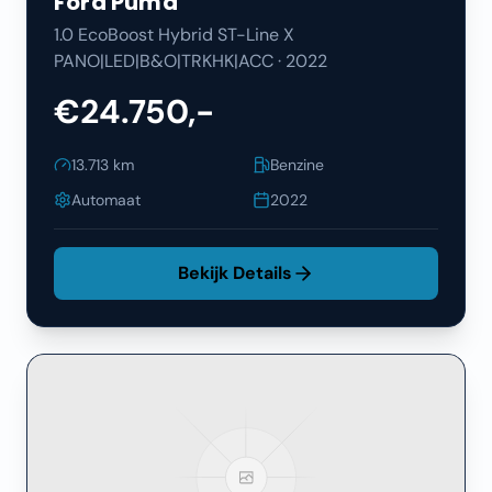
Ford
Puma
1.0 EcoBoost Hybrid ST-Line X
PANO|LED|B&O|TRKHK|ACC
·
2022
€24.750,-
13.713
km
Benzine
Automaat
2022
Bekijk Details