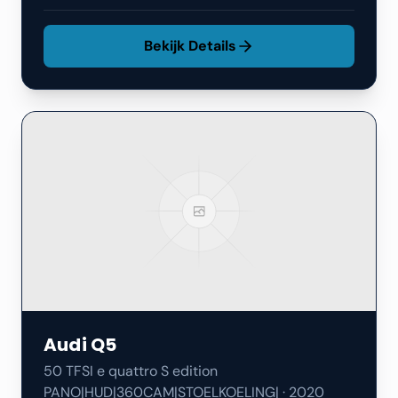
Bekijk Details
Audi
Q5
50 TFSI e quattro S edition
PANO|HUD|360CAM|STOELKOELING|
·
2020