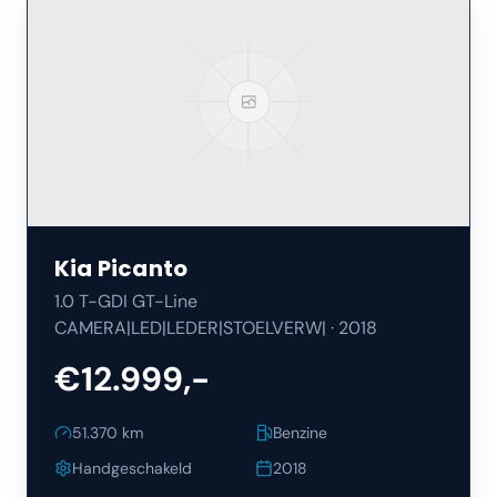
Kia
Picanto
1.0 T-GDI GT-Line
CAMERA|LED|LEDER|STOELVERW|
·
2018
€12.999,-
51.370
km
Benzine
Handgeschakeld
2018