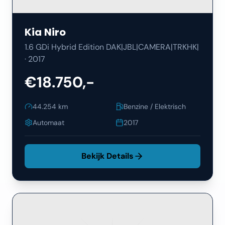
Kia
Niro
1.6 GDi Hybrid Edition DAK|JBL|CAMERA|TRKHK|
·
2017
€18.750,-
44.254
km
Benzine / Elektrisch
Automaat
2017
Bekijk Details