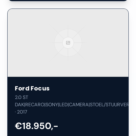
Ford
Focus
2.0 ST
DAK|RECARO|SONY|LED|CAMERA|STOEL/STUURVERW|
·
2017
€18.950,-