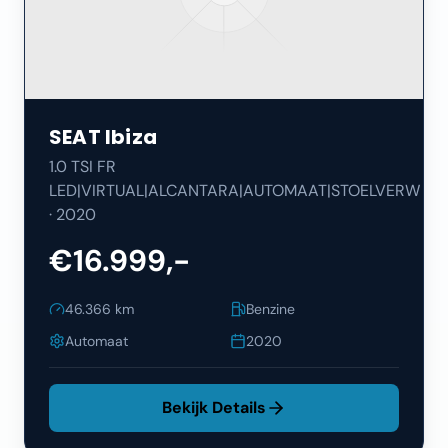
SEAT
Ibiza
1.0 TSI FR
LED|VIRTUAL|ALCANTARA|AUTOMAAT|STOELVERW
·
2020
€16.999,-
46.366
km
Benzine
Automaat
2020
Bekijk Details