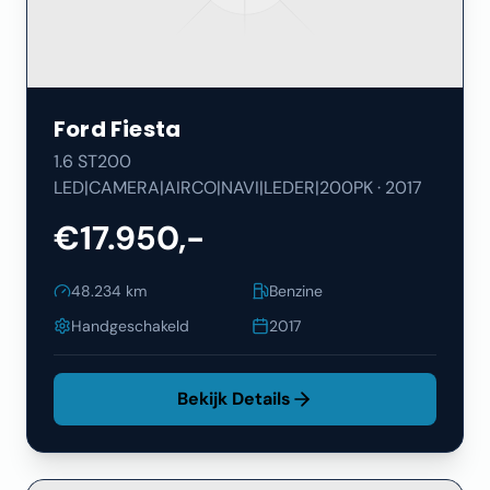
Ford
Fiesta
1.6 ST200
LED|CAMERA|AIRCO|NAVI|LEDER|200PK
·
2017
€17.950,-
48.234
km
Benzine
Handgeschakeld
2017
Bekijk Details