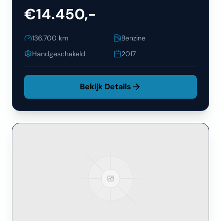
€14.450,-
136.700
km
Benzine
Handgeschakeld
2017
Bekijk Details