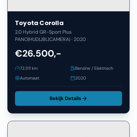
Toyota
Corolla
2.0 Hybrid GR-Sport Plus
PANO|HUD|JBL|CAMERA|
·
2020
€26.500,-
72.511
km
Benzine / Elektrisch
Automaat
2020
Bekijk Details
Filters