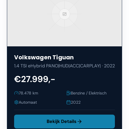
Volkswagen
Tiguan
1.4 TSI eHybrid PANO|HUD|ACC|CARPLAY|
·
2022
€27.999,-
78.478
km
Benzine / Elektrisch
Automaat
2022
Bekijk Details