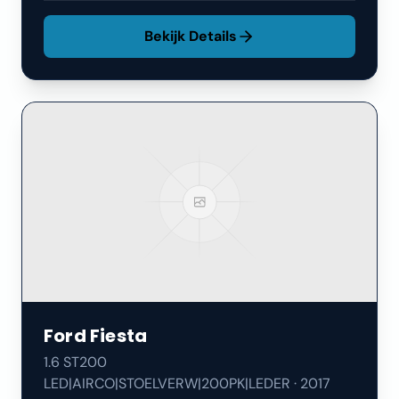
Bekijk Details
Ford
Fiesta
1.6 ST200
LED|AIRCO|STOELVERW|200PK|LEDER
·
2017