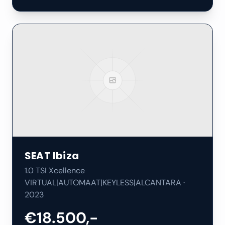
SEAT
Ibiza
1.0 TSI Xcellence
VIRTUAL|AUTOMAAT|KEYLESS|ALCANTARA
·
2023
€18.500,-