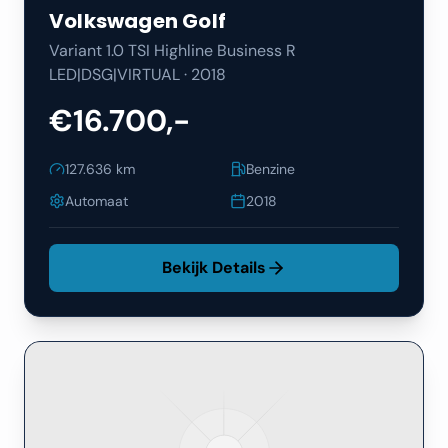
Volkswagen
Golf
Variant 1.0 TSI Highline Business R
LED|DSG|VIRTUAL
·
2018
€16.700,-
127.636
km
Benzine
Automaat
2018
Bekijk Details