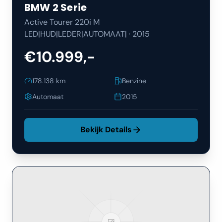
BMW
2 Serie
Active Tourer 220i M
LED|HUD|LEDER|AUTOMAAT|
·
2015
€10.999,-
178.138
km
Benzine
Automaat
2015
Bekijk Details