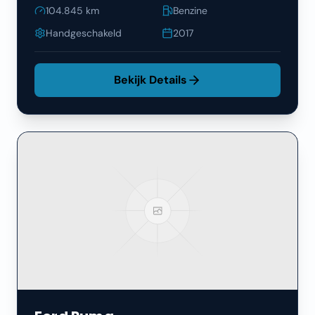
104.845
km
Benzine
Handgeschakeld
2017
Bekijk Details