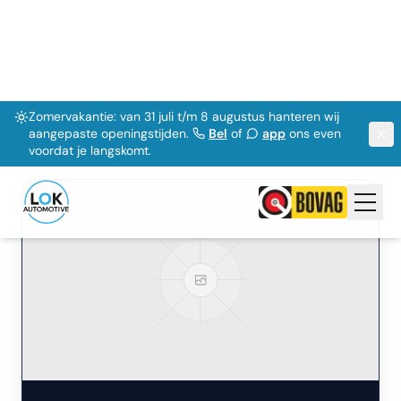
81.572
km
Benzine / Elektrisch
Automaat
2019
Bekijk Details