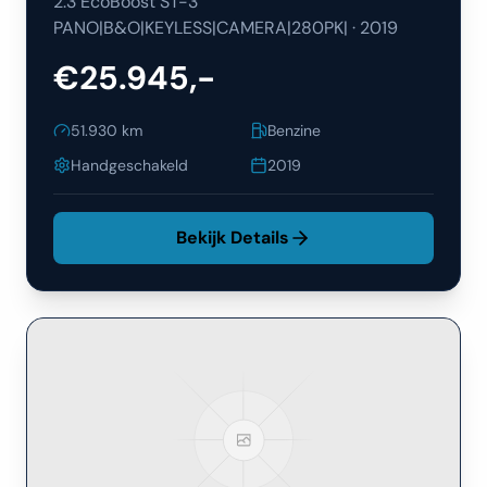
2.3 EcoBoost ST-3
PANO|B&O|KEYLESS|CAMERA|280PK|
·
2019
€25.945,-
51.930
km
Benzine
Handgeschakeld
2019
Bekijk Details