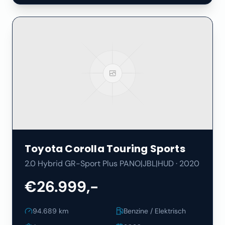
Toyota
Corolla Touring Sports
2.0 Hybrid GR-Sport Plus PANO|JBL|HUD
·
2020
€26.999,-
94.689
km
Benzine / Elektrisch