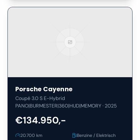
Porsche
Cayenne
Coupé 3.0 S E-Hybrid
PANO|BURMESTER|360|HUD|MEMORY
·
2025
€134.950,-
20.700
km
Benzine / Elektrisch