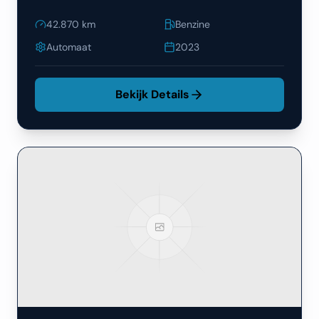
42.870
km
Benzine
Automaat
2023
Bekijk Details