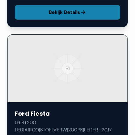
Bekijk Details
Ford
Fiesta
1.6 ST200
LED|AIRCO|STOELVERW|200PK|LEDER
·
2017