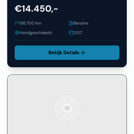
€14.450,-
136.700
km
Benzine
Handgeschakeld
2017
Bekijk Details