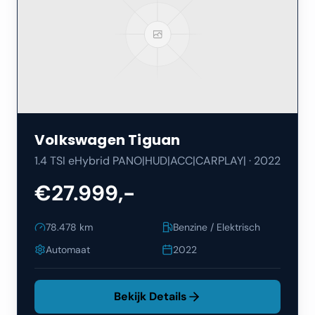
Volkswagen
Tiguan
1.4 TSI eHybrid PANO|HUD|ACC|CARPLAY|
·
2022
€27.999,-
78.478
km
Benzine / Elektrisch
Automaat
2022
Bekijk Details