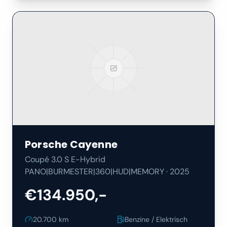
Porsche
Cayenne
Coupé 3.0 S E-Hybrid
PANO|BURMESTER|360|HUD|MEMORY
·
2025
€134.950,-
20.700
km
Benzine / Elektrisch