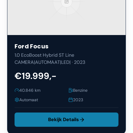
Ford
Focus
1.0 EcoBoost Hybrid ST Line
CAMERA|AUTOMAAT|LED|
·
2023
€19.999,-
40.846
km
Benzine
Automaat
2023
Bekijk Details