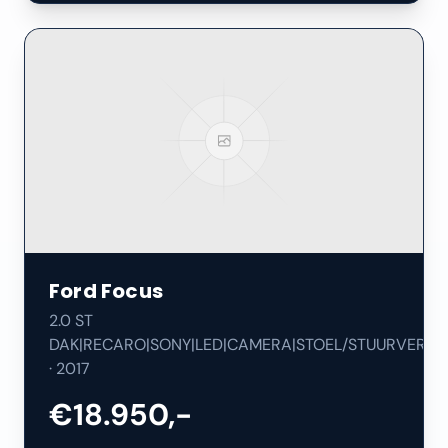
Ford
Focus
2.0 ST
DAK|RECARO|SONY|LED|CAMERA|STOEL/STUURVERW|
·
2017
€18.950,-