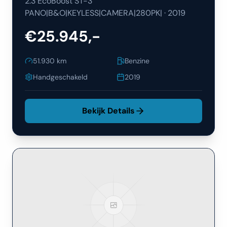
2.3 EcoBoost ST-3
PANO|B&O|KEYLESS|CAMERA|280PK|
·
2019
€25.945,-
51.930
km
Benzine
Handgeschakeld
2019
Bekijk Details