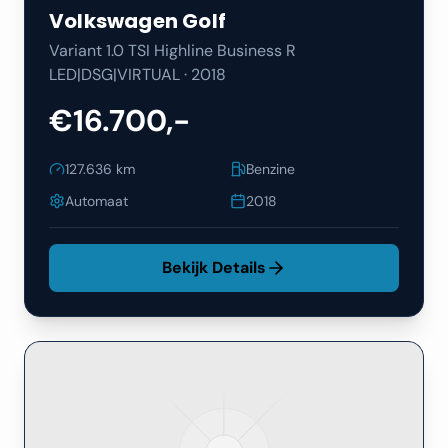
Volkswagen
Golf
Variant 1.0 TSI Highline Business R
LED|DSG|VIRTUAL
·
2018
€16.700,-
127.636
km
Benzine
Automaat
2018
Bekijk Details