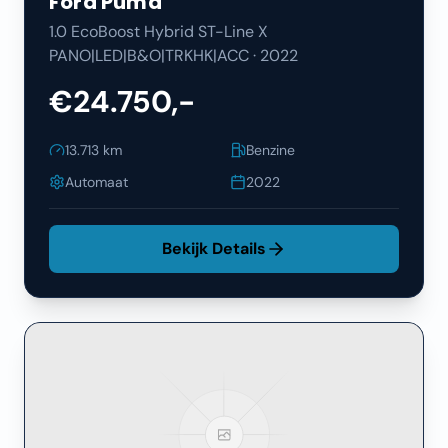
Ford
Puma
1.0 EcoBoost Hybrid ST-Line X
PANO|LED|B&O|TRKHK|ACC
·
2022
€24.750,-
13.713
km
Benzine
Automaat
2022
Bekijk Details