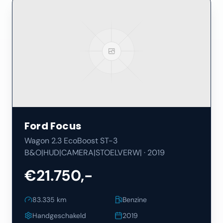
Ford
Focus
Wagon 2.3 EcoBoost ST-3
B&O|HUD|CAMERA|STOELVERW|
·
2019
€21.750,-
83.335
km
Benzine
Handgeschakeld
2019