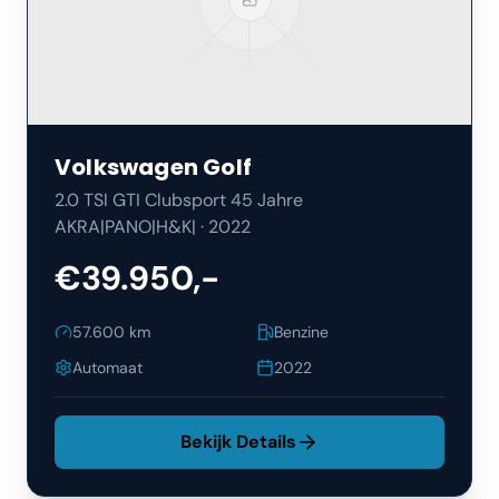
Volkswagen
Golf
2.0 TSI GTI Clubsport 45 Jahre
AKRA|PANO|H&K|
·
2022
€39.950,-
57.600
km
Benzine
Automaat
2022
Bekijk Details