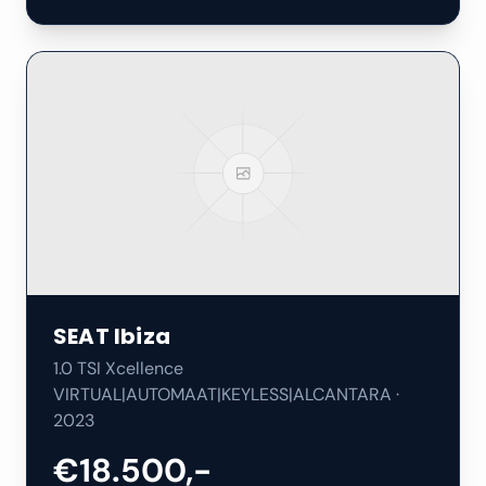
SEAT
Ibiza
1.0 TSI Xcellence
VIRTUAL|AUTOMAAT|KEYLESS|ALCANTARA
·
2023
€18.500,-