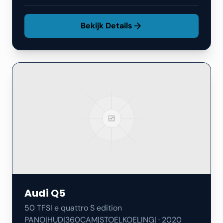
Bekijk Details
Audi
Q5
50 TFSI e quattro S edition
PANO|HUD|360CAM|STOELKOELING|
·
2020