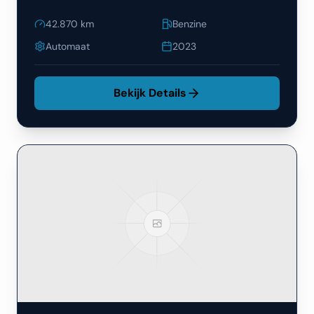
42.870
km
Benzine
Automaat
2023
Bekijk Details