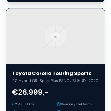
Toyota
Corolla Touring Sports
2.0 Hybrid GR-Sport Plus PANO|JBL|HUD
·
2020
€26.999,-
94.689
km
Benzine / Elektrisch