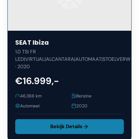
SEAT
Ibiza
1.0 TSI FR
LED|VIRTUAL|ALCANTARA|AUTOMAAT|STOELVERW
·
2020
€16.999,-
46.366
km
Benzine
Automaat
2020
Bekijk Details