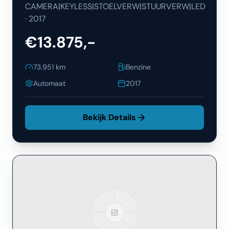
CAMERA|KEYLESS|STOELVERW|STUURVERW|LED
·
2017
€13.875,-
73.951
km
Benzine
Automaat
2017
Bekijk Details