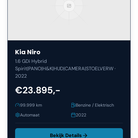
Kia
Niro
1.6 GDi Hybrid
Spirit|PANO|H&K|HUD|CAMERA|STOELVERW
·
2022
€23.895,-
99.999
km
Benzine / Elektrisch
Automaat
2022
Bekijk Details