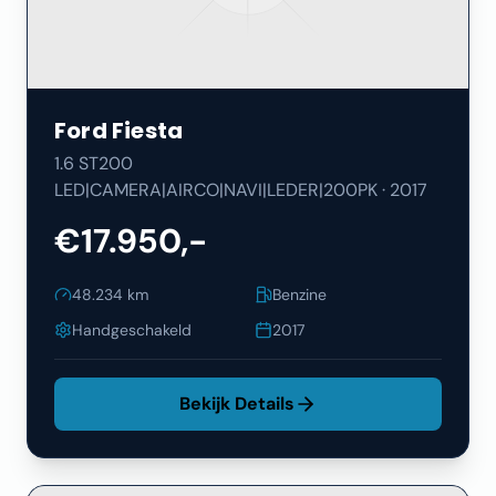
Ford
Fiesta
1.6 ST200
LED|CAMERA|AIRCO|NAVI|LEDER|200PK
·
2017
€17.950,-
48.234
km
Benzine
Handgeschakeld
2017
Bekijk Details