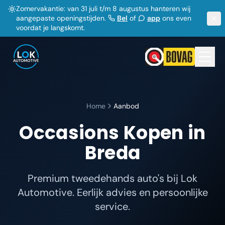
Zomervakantie: van 31 juli t/m 8 augustus hanteren wij
aangepaste openingstijden.
Bel
of
app
ons even
voordat je langskomt.
Home
Aanbod
Occasions Kopen in
Breda
Premium tweedehands auto's bij Lok
Automotive. Eerlijk advies en persoonlijke
service.