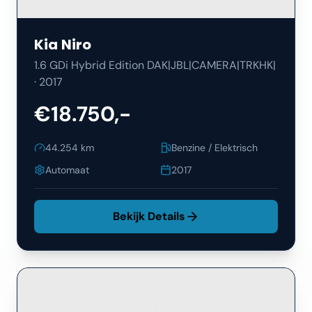
Kia
Niro
1.6 GDi Hybrid Edition DAK|JBL|CAMERA|TRKHK|
·
2017
€18.750,-
44.254
km
Benzine / Elektrisch
Automaat
2017
Bekijk Details