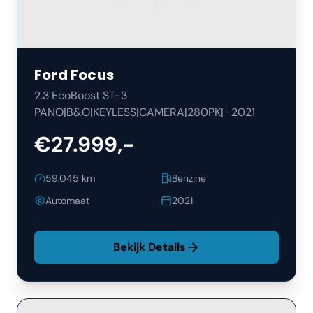
Ford
Focus
2.3 EcoBoost ST-3
PANO|B&O|KEYLESS|CAMERA|280PK|
·
2021
€27.999,-
59.045
km
Benzine
Automaat
2021
Bekijk Details