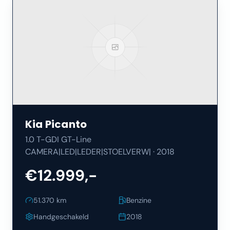
Kia
Picanto
1.0 T-GDI GT-Line
CAMERA|LED|LEDER|STOELVERW|
·
2018
€12.999,-
51.370
km
Benzine
Handgeschakeld
2018