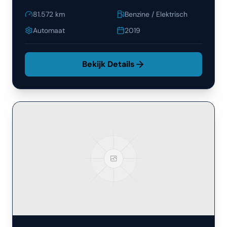
81.572
km
Benzine / Elektrisch
Automaat
2019
Bekijk Details