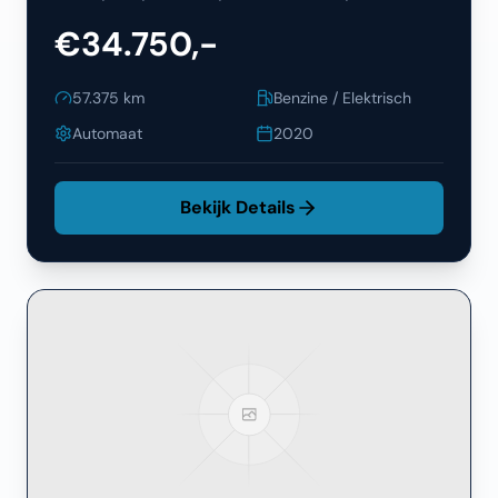
€34.750,-
57.375
km
Benzine / Elektrisch
Automaat
2020
Bekijk Details