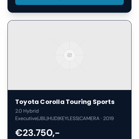
Toyota
Corolla Touring Sports
2.0 Hybrid
Executive|JBL|HUD|KEYLESS|CAMERA
·
2019
€23.750,-