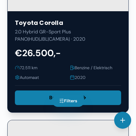
Toyota
Corolla
2.0 Hybrid GR-Sport Plus
PANO|HUD|JBL|CAMERA|
·
2020
€26.500,-
72.511
km
Benzine / Elektrisch
Automaat
2020
Bekijk Details
Filters