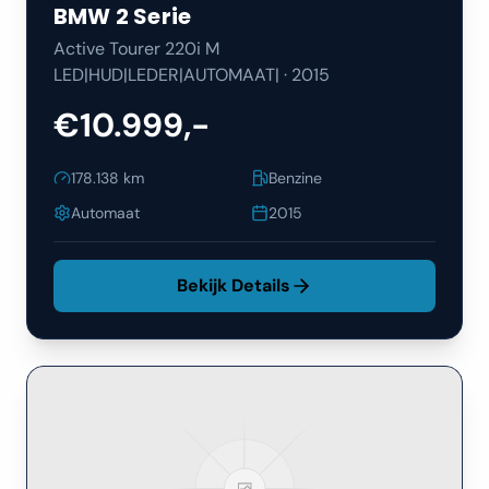
BMW
2 Serie
Active Tourer 220i M
LED|HUD|LEDER|AUTOMAAT|
·
2015
€10.999,-
178.138
km
Benzine
Automaat
2015
Bekijk Details