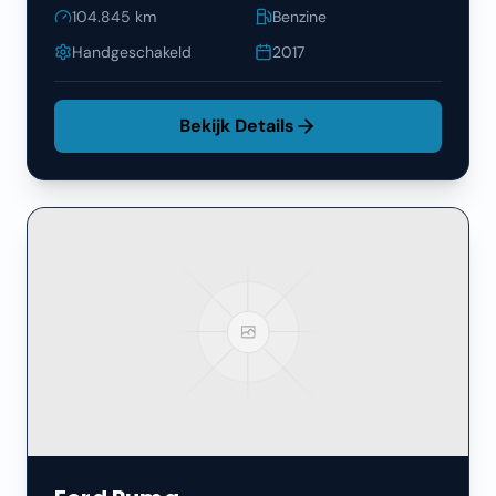
104.845
km
Benzine
Handgeschakeld
2017
Bekijk Details