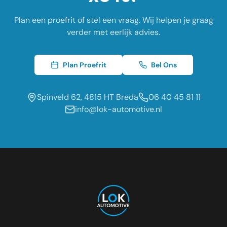
Plan een proefrit of stel een vraag. Wij helpen je graag
verder met eerlijk advies.
Plan Proefrit
Bel Ons
Spinveld 62, 4815 HT Breda
06 40 45 81 11
info@lok-automotive.nl
Occasion dealer voor de regio:
Oosterhout
Etten-Leur
Tilburg
Roosendaal
Prinsenbeek
Dongen