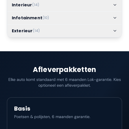
Interieur
(
14
)
Infotainment
(
10
)
Exterieur
(
14
)
Afleverpakketten
Elke auto komt standaard met 6 maanden Lok-garantie. Kies
optioneel een afleverpakket.
Basis
Poetsen & polijsten, 6 maanden garantie.