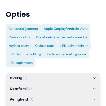
Opties
Achteruitrijcamera
Apple Carplay/Android Auto
Cruise control
Dodehoekdetectie met correctie
Keyless entry
Keyless start
LED achterlichten
LED dagrijverlichting
Lederen versnellingspook
LED koplampen
Overig
(
31
)
Comfort
(
14
)
Veiligheid
(
18
)