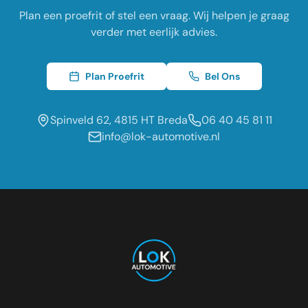
Plan een proefrit of stel een vraag. Wij helpen je graag
verder met eerlijk advies.
Plan Proefrit
Bel Ons
Spinveld 62, 4815 HT Breda
06 40 45 81 11
info@lok-automotive.nl
Occasion dealer voor de regio:
Oosterhout
Etten-Leur
Tilburg
Roosendaal
Prinsenbeek
Dongen