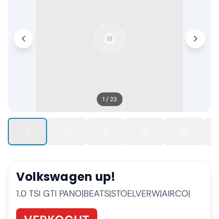
1
/
23
Volkswagen
up!
1.0 TSI GTI PANO|BEATS|STOELVERW|AIRCO|