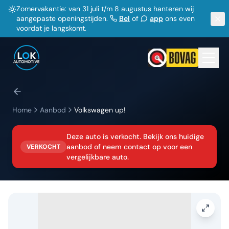
Zomervakantie: van 31 juli t/m 8 augustus hanteren wij
aangepaste openingstijden.
Bel
of
app
ons even
voordat je langskomt.
Home
Aanbod
Volkswagen
up!
Deze auto is verkocht. Bekijk ons huidige
aanbod of neem contact op voor een
VERKOCHT
vergelijkbare auto.