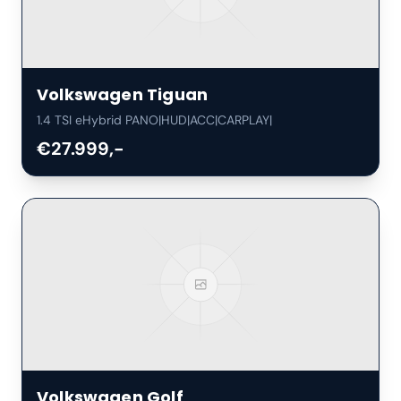
Volkswagen
Tiguan
1.4 TSI eHybrid PANO|HUD|ACC|CARPLAY|
€27.999,-
Volkswagen
Golf