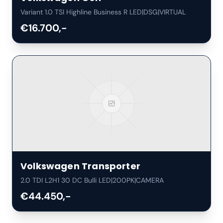
Variant 1.0 TSI Highline Business R LED|DSG|VIRTUAL
€16.700,-
Volkswagen
Transporter
2.0 TDI L2H1 30 DC Bulli LED|200PK|CAMERA
€44.450,-