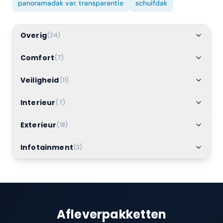
panoramadak var. transparantie
schuifdak
Overig
(
24
)
Comfort
(
7
)
Veiligheid
(
11
)
Interieur
(
7
)
Exterieur
(
18
)
Infotainment
(
3
)
Afleverpakketten