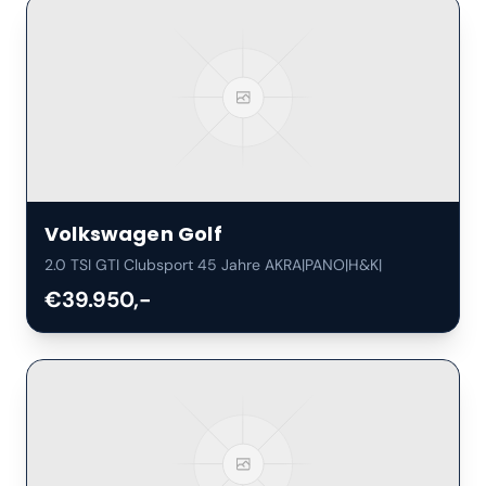
Volkswagen
Golf
2.0 TSI GTI Clubsport 45 Jahre AKRA|PANO|H&K|
€39.950,-