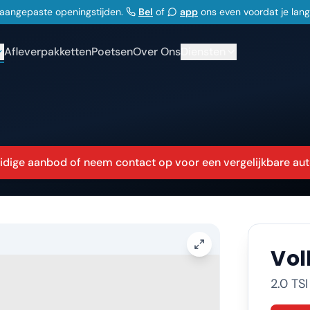
j aangepaste openingstijden.
Bel
of
app
ons even voordat je lan
Afleverpakketten
Poetsen
Over Ons
Diensten
huidige aanbod of neem contact op voor een vergelijkbare aut
Vo
2.0 TS