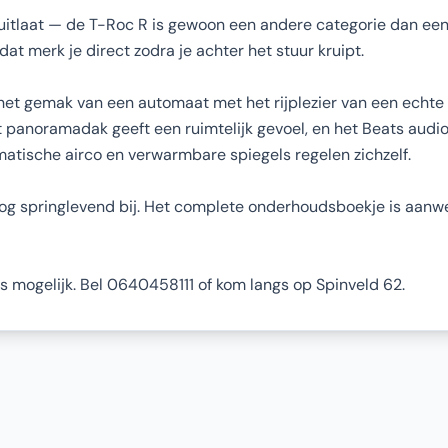
uitlaat — de T-Roc R is gewoon een andere categorie dan een 
t merk je direct zodra je achter het stuur kruipt.
het gemak van een automaat met het rijplezier van een echte
 panoramadak geeft een ruimtelijk gevoel, en het Beats audi
matische airco en verwarmbare spiegels regelen zichzelf.
g springlevend bij. Het complete onderhoudsboekje is aanwezig
 is mogelijk. Bel 0640458111 of kom langs op Spinveld 62.