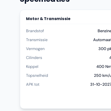
Motor & Transmissie
Brandstof
Benzin
Transmissie
Automaa
Vermogen
300 p
Cilinders
Koppel
400 N
Topsnelheid
250 km/
APK tot
31-10-202