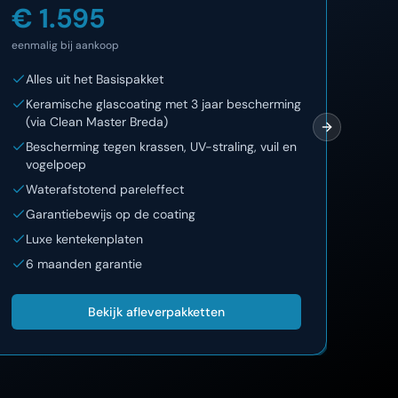
€ 1.595
€ 
eenmalig bij aankoop
eenma
Alles uit het Basispakket
Al
Keramische glascoating met 3 jaar bescherming
12
(via Clean Master Breda)
On
Next slide
Bescherming tegen krassen, UV-straling, vuil en
La
vogelpoep
Lu
Waterafstotend pareleffect
Garantiebewijs op de coating
Luxe kentekenplaten
6 maanden garantie
Bekijk afleverpakketten