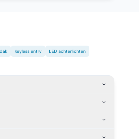
fdak
Keyless entry
LED achterlichten