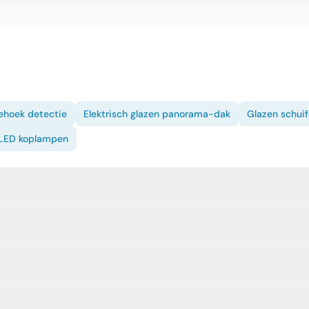
hoek detectie
Elektrisch glazen panorama-dak
Glazen schui
LED koplampen