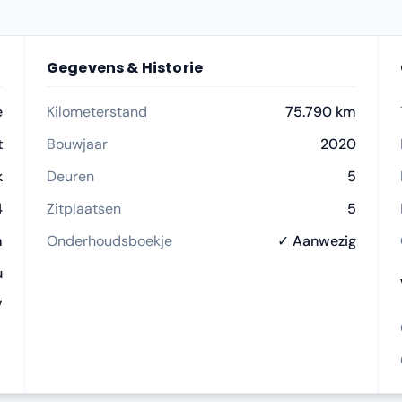
Gegevens & Historie
e
Kilometerstand
75.790 km
t
Bouwjaar
2020
k
Deuren
5
4
Zitplaatsen
5
m
Onderhoudsboekje
✓ Aanwezig
u
7