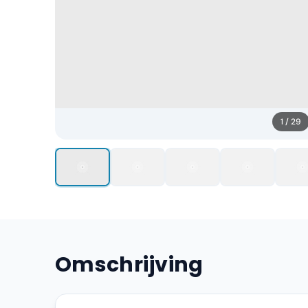
1
/
29
Omschrijving