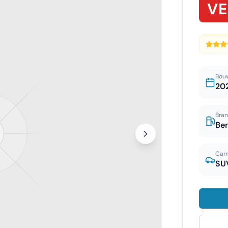
V
Bou
20
Bran
Be
Carr
SU