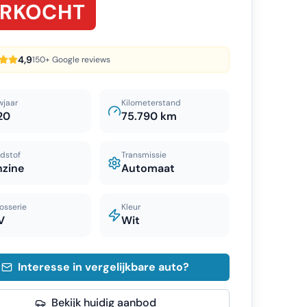
ERKOCHT
4,9
150+ Google reviews
wjaar
Kilometerstand
20
75.790 km
dstof
Transmissie
nzine
Automaat
osserie
Kleur
V
Wit
Interesse in vergelijkbare auto?
Bekijk huidig aanbod