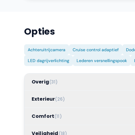
Opties
Achteruitrijcamera
Cruise control adaptief
Dode
LED dagrijverlichting
Lederen versnellingspook
Overig
(
31
)
Exterieur
(
26
)
Comfort
(
11
)
Veiligheid
(
18
)