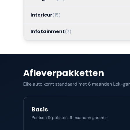
Interieur
(
15
)
Infotainment
(
7
)
Afleverpakketten
Elke auto komt standaard met 6 maanden Lok-garan
Basis
Poetsen & polijsten, 6 maanden garantie.