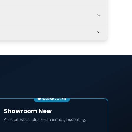
AANBEVOLEN
Showroom New
Co
Alles uit Basis, plus keramische glascoating.
Het m
maan