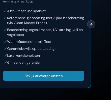
eenmalig bij aankoop
eenma
Alles uit het Basispakket
Al
Keramische glascoating met 3 jaar bescherming
12
(via Clean Master Breda)
On
Next slide
Bescherming tegen krassen, UV-straling, vuil en
La
vogelpoep
Lu
Waterafstotend pareleffect
Garantiebewijs op de coating
Luxe kentekenplaten
6 maanden garantie
Bekijk afleverpakketten