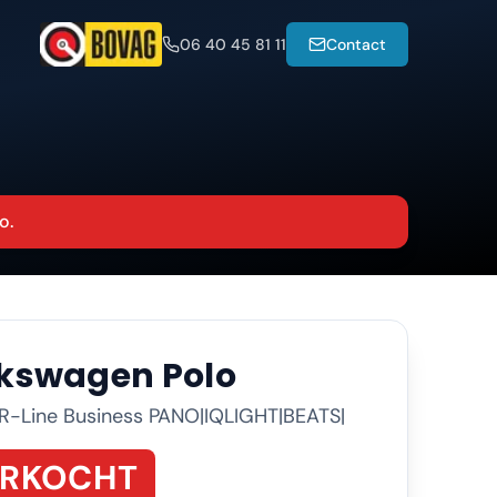
06 40 45 81 11
Contact
o.
lkswagen
Polo
I R-Line Business PANO|IQLIGHT|BEATS|
ERKOCHT