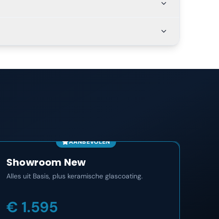
AANBEVOLEN
Showroom New
Co
Alles uit Basis, plus keramische glascoating.
Het m
maan
€ 1.595
€ 