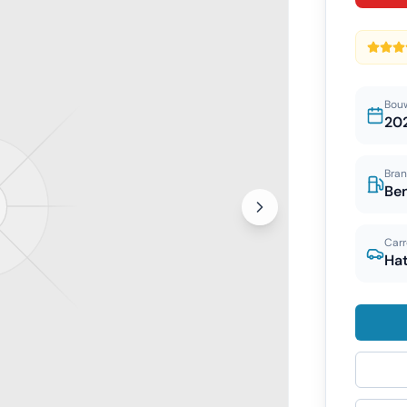
Bou
20
Bran
Be
Carr
Ha