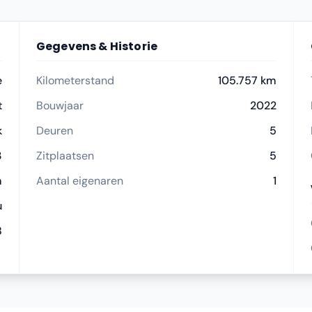
Gegevens & Historie
e
Kilometerstand
105.757 km
t
Bouwjaar
2022
k
Deuren
5
3
Zitplaatsen
5
m
Aantal eigenaren
1
u
8