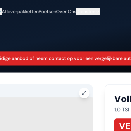
Afleverpakketten
Poetsen
Over Ons
Diensten
huidige aanbod of neem contact op voor een vergelijkbare aut
Vo
1.0 TS
V