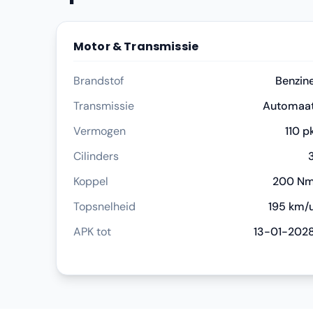
Motor & Transmissie
Brandstof
Benzin
Transmissie
Automaa
Vermogen
110 p
Cilinders
Koppel
200 N
Topsnelheid
195 km/
APK tot
13-01-202