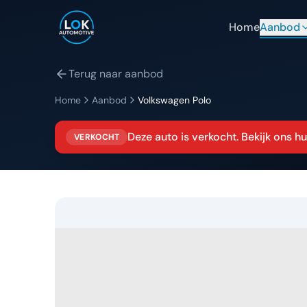
Home
Aanbod
Terug naar aanbod
Home
Aanbod
Volkswagen
Polo
Deze auto is verkocht. Bekijk ons 
VERKOCHT