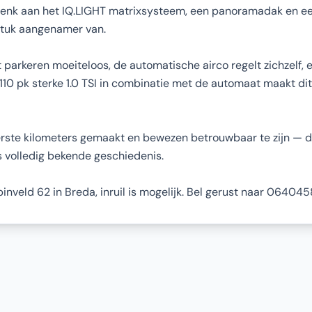
— denk aan het IQ.LIGHT matrixsysteem, een panoramadak en 
 stuk aangenamer van.
parkeren moeiteloos, de automatische airco regelt zichzelf, e
De 110 pk sterke 1.0 TSI in combinatie met de automaat maakt di
eerste kilometers gemaakt en bewezen betrouwbaar te zijn —
s volledig bekende geschiedenis.
nveld 62 in Breda, inruil is mogelijk. Bel gerust naar 064045