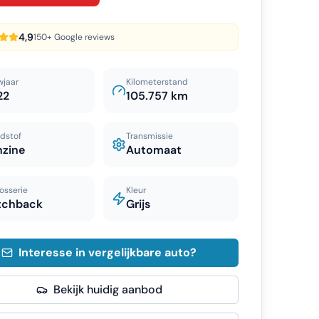
4,9
150+ Google reviews
wjaar
Kilometerstand
22
105.757 km
dstof
Transmissie
nzine
Automaat
osserie
Kleur
tchback
Grijs
Interesse in vergelijkbare auto?
Bekijk huidig aanbod