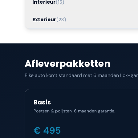
Interieur
(
15
)
Exterieur
(
23
)
Afleverpakketten
Elke auto komt standaard met 6 maanden Lok-garan
Basis
Poetsen & polijsten, 6 maanden garantie.
€ 495