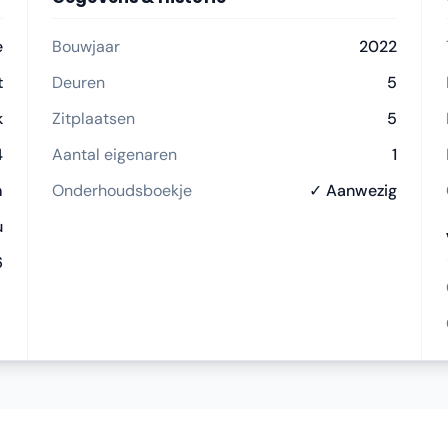
e
Bouwjaar
2022
t
Deuren
5
k
Zitplaatsen
5
4
Aantal eigenaren
1
m
Onderhoudsboekje
✓ Aanwezig
u
6