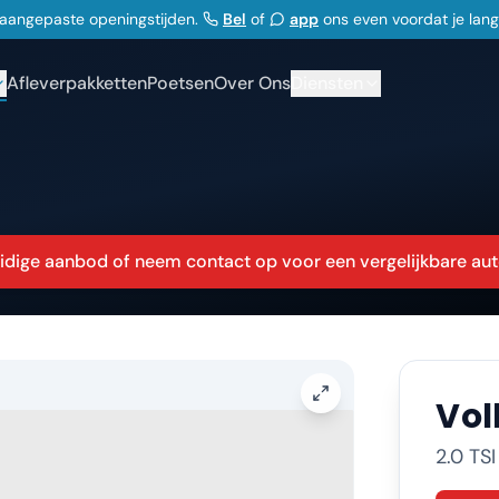
j aangepaste openingstijden.
Bel
of
app
ons even voordat je lan
Afleverpakketten
Poetsen
Over Ons
Diensten
huidige aanbod of neem contact op voor een vergelijkbare aut
Vo
2.0 TS