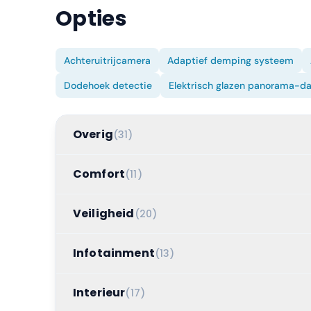
Opties
Achteruitrijcamera
Adaptief demping systeem
Dodehoek detectie
Elektrisch glazen panorama-d
Overig
(
31
)
Comfort
(
11
)
Veiligheid
(
20
)
Infotainment
(
13
)
Interieur
(
17
)