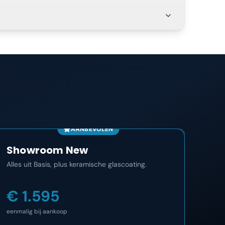
AANBEVOLEN
Showroom New
Co
Alles uit Basis, plus keramische glascoating.
Het m
maan
€ 1.595
€ 
eenmalig bij aankoop
eenma