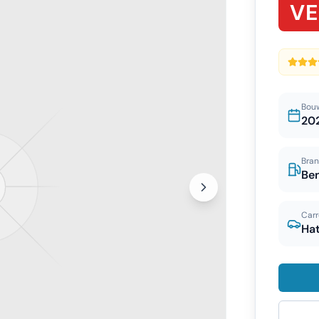
V
Bou
20
Bran
Be
Carr
Ha