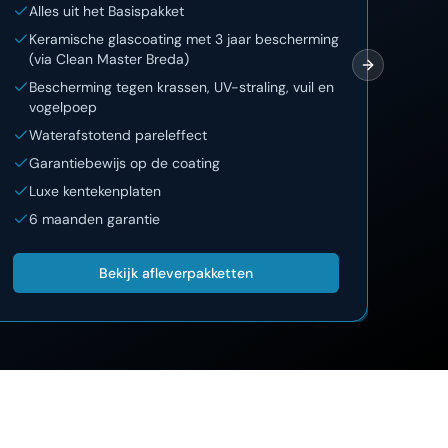
Alles uit het Basispakket
Al
Keramische glascoating met 3 jaar bescherming
12
(via Clean Master Breda)
On
Next slide
Bescherming tegen krassen, UV-straling, vuil en
La
vogelpoep
Lu
Waterafstotend pareleffect
Garantiebewijs op de coating
Luxe kentekenplaten
6 maanden garantie
Bekijk afleverpakketten