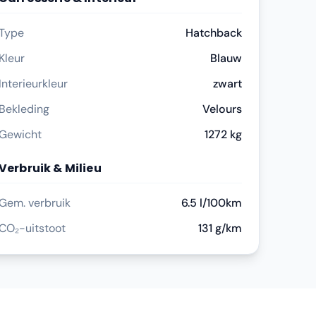
Type
Hatchback
Kleur
Blauw
Interieurkleur
zwart
Bekleding
Velours
Gewicht
1272 kg
Verbruik & Milieu
Gem. verbruik
6.5 l/100km
CO₂-uitstoot
131 g/km