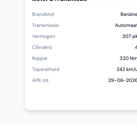
Brandstof
Benzin
Transmissie
Automaa
Vermogen
207 p
Cilinders
Koppel
320 N
Topsnelheid
242 km/
APK tot
29-06-202