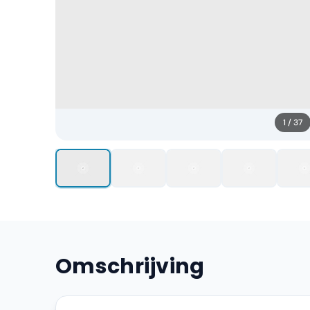
1
/
37
Omschrijving