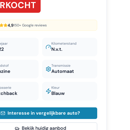
ERKOCHT
4,9
150+ Google reviews
wjaar
Kilometerstand
22
N.v.t.
dstof
Transmissie
nzine
Automaat
osserie
Kleur
tchback
Blauw
Interesse in vergelijkbare auto?
Bekijk huidig aanbod