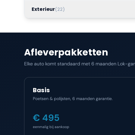
Exterieur
(
22
)
Afleverpakketten
Elke auto komt standaard met 6 maanden Lok-garan
Basis
Poetsen & polijsten, 6 maanden garantie.
€ 495
eenmalig bij aankoop