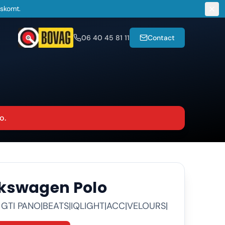
gskomt.
06 40 45 81 11
Contact
o.
lkswagen
Polo
I GTI PANO|BEATS|IQLIGHT|ACC|VELOURS|