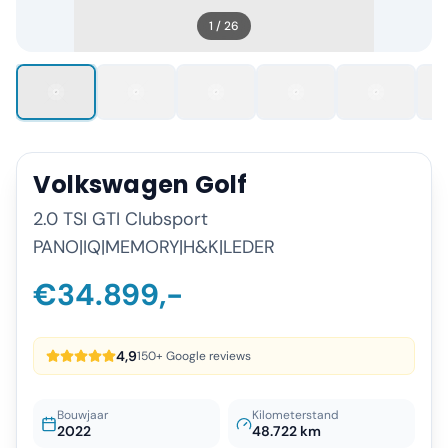
1
/
26
Volkswagen
Golf
2.0 TSI GTI Clubsport
PANO|IQ|MEMORY|H&K|LEDER
€34.899,-
4,9
150+ Google reviews
Bouwjaar
Kilometerstand
2022
48.722 km