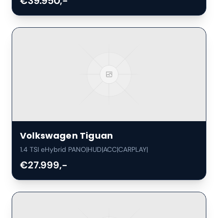
€39.950,-
Volkswagen
Tiguan
1.4 TSI eHybrid PANO|HUD|ACC|CARPLAY|
€27.999,-