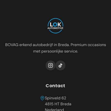
Occasion dealer voor de regio:
Oosterhout
Etten-Leur
Tilburg
Roosendaal
Prinsenbeek
Dongen
BOVAG erkend autobedrijf in Breda. Premium occasions
met persoonlijke service.
Contact
Spinveld 62
4815 HT
Breda
Nederland