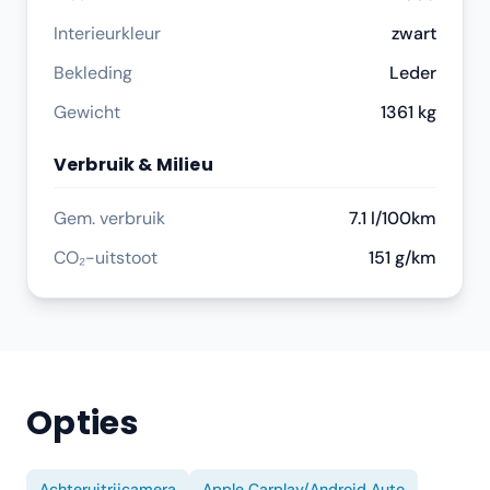
Interieurkleur
zwart
Bekleding
Leder
Gewicht
1361 kg
Verbruik & Milieu
Gem. verbruik
7.1 l/100km
CO₂-uitstoot
151 g/km
Opties
Achteruitrijcamera
Apple Carplay/Android Auto