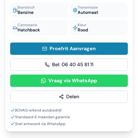
Brandstof
Transmissie
Benzine
Automaat
Carrosserie
Kleur
Hatchback
Rood
Proefrit Aanvragen
Bel:
06 40 45 81 11
Vraag via WhatsApp
Delen
BOVAG-erkend autobedrijf
Standaard 6 maanden garantie
Snel antwoord via WhatsApp