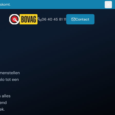
gskomt.
06 40 45 81 11
Contact
amenstellen
lo tot een
 alles
kend
ek.