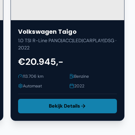
Volkswagen
Taigo
1.0 TSI R-Line PANO|ACC|LED|CARPLAY|DSG
·
2022
€20.945,-
113.706
km
Benzine
Automaat
2022
Bekijk Details