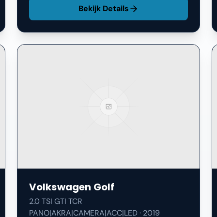
Bekijk Details
Volkswagen
Golf
2.0 TSI GTI TCR
PANO|AKRA|CAMERA|ACC|LED
·
2019