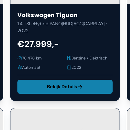
Volkswagen
Tiguan
1.4 TSI eHybrid PANO|HUD|ACC|CARPLAY|
·
2022
€27.999,-
78.478
km
Benzine / Elektrisch
Automaat
2022
Bekijk Details