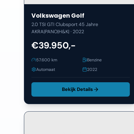
Volkswagen
Golf
2.0 TSI GTI Clubsport 45 Jahre
AKRA|PANO|H&K|
·
2022
€39.950,-
57.600
km
Benzine
Automaat
2022
Bekijk Details