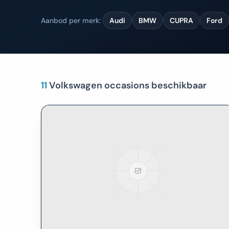
Aanbod per merk:
Audi
BMW
CUPRA
Ford
11
Volkswagen
occasion
s
beschikbaar