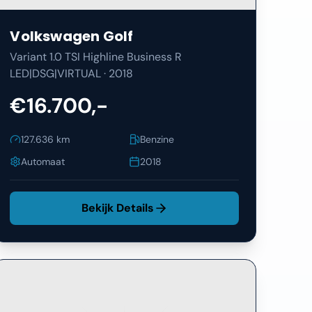
Volkswagen
Golf
Variant 1.0 TSI Highline Business R
LED|DSG|VIRTUAL
·
2018
€16.700,-
127.636
km
Benzine
Automaat
2018
Bekijk Details