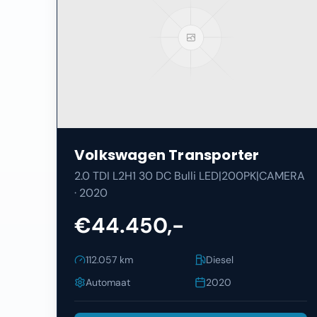
Volkswagen
Transporter
2.0 TDI L2H1 30 DC Bulli LED|200PK|CAMERA
·
2020
€44.450,-
112.057
km
Diesel
Automaat
2020