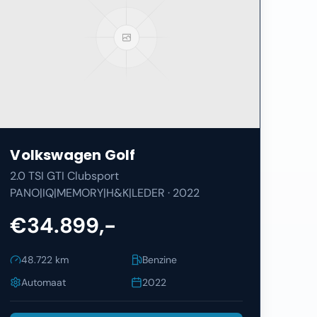
Volkswagen
Golf
2.0 TSI GTI Clubsport
PANO|IQ|MEMORY|H&K|LEDER
·
2022
€34.899,-
48.722
km
Benzine
Automaat
2022