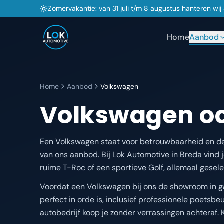
Zomervakantie: van 31 juli t/m 8 augustus hanteren wi
Home
Aanbod
Home
Aanbod
Volkswagen
Volkswagen
oc
Een Volkswagen staat voor betrouwbaarheid en dege
van ons aanbod. Bij Lok Automotive in Breda vind
ruime T-Roc of een sportieve Golf, allemaal geselec
Voordat een Volkswagen bij ons de showroom in ga
perfect in orde is, inclusief professionele poets
autobedrijf koop je zonder verrassingen achteraf. 