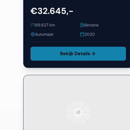
€32.645,-
89.627
km
Benzine
Automaat
2020
Bekijk Details