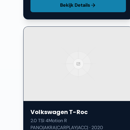
Bekijk Details
Volkswagen
T-Roc
2.0 TSI 4Motion R
PANO|AKRA|CARPLAY|ACC|
·
2020