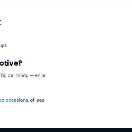
k
up!
.
otive?
bij de inkoop — en je
od occasions
, of lees