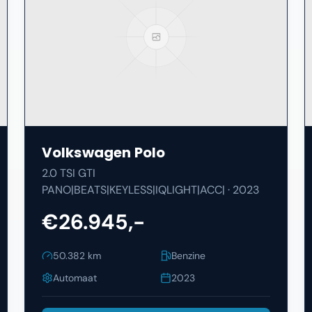
Volkswagen
Polo
2.0 TSI GTI
PANO|BEATS|KEYLESS|IQLIGHT|ACC|
·
2023
€26.945,-
50.382
km
Benzine
Automaat
2023