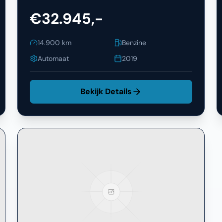
€32.945,-
14.900
km
Benzine
Automaat
2019
Bekijk Details