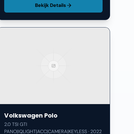
Bekijk Details
Volkswagen
Polo
2.0 TSI GTI
PANO|IQLIGHT|ACC|CAMERA|KEYLESS
·
2022