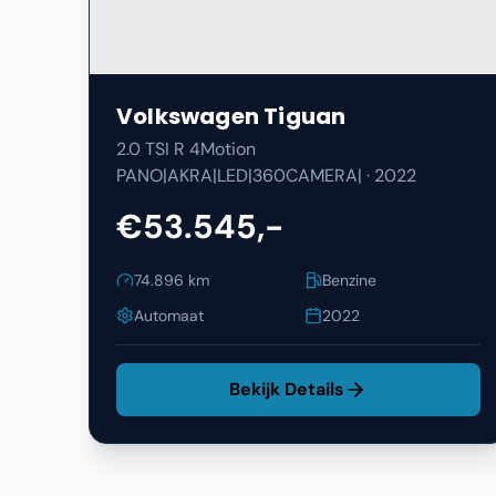
Volkswagen
Tiguan
2.0 TSI R 4Motion
PANO|AKRA|LED|360CAMERA|
·
2022
€53.545,-
74.896
km
Benzine
Automaat
2022
Bekijk Details