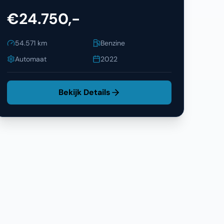
€24.750,-
54.571
km
Benzine
Automaat
2022
Bekijk Details