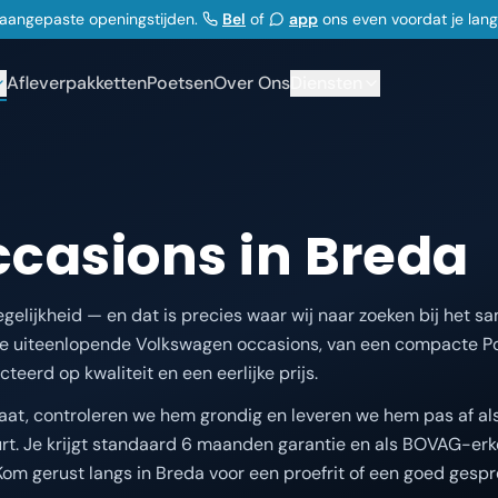
j aangepaste openingstijden.
Bel
of
app
ons even voordat je lan
Afleverpakketten
Poetsen
Over Ons
Diensten
casions in Breda
lijkheid — en dat is precies waar wij naar zoeken bij het s
 je uiteenlopende Volkswagen occasions, van een compacte Po
teerd op kwaliteit en een eerlijke prijs.
at, controleren we hem grondig en leveren we hem pas af als
beurt. Je krijgt standaard 6 maanden garantie en als BOVAG-er
Kom gerust langs in Breda voor een proefrit of een goed gespr