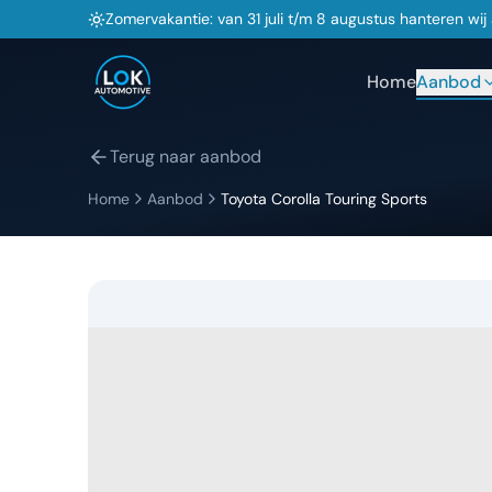
Zomervakantie: van 31 juli t/m 8 augustus hanteren wi
Home
Aanbod
Terug naar aanbod
Home
Aanbod
Toyota
Corolla Touring Sports