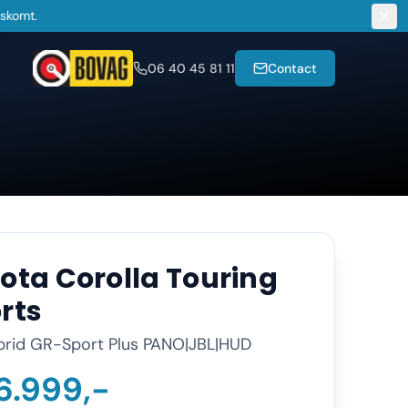
gskomt.
06 40 45 81 11
Contact
ota
Corolla Touring
rts
brid GR-Sport Plus PANO|JBL|HUD
6.999,-