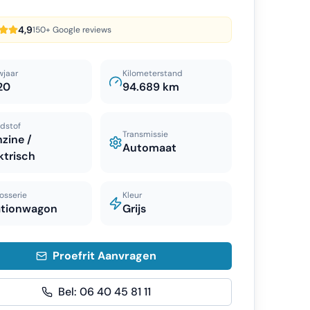
4,9
150+ Google reviews
wjaar
Kilometerstand
20
94.689 km
dstof
Transmissie
zine /
Automaat
ktrisch
osserie
Kleur
ationwagon
Grijs
Proefrit Aanvragen
Bel:
06 40 45 81 11