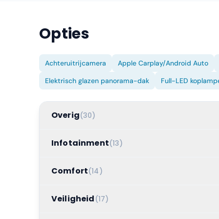
Opties
Achteruitrijcamera
Apple Carplay/Android Auto
Elektrisch glazen panorama-dak
Full-LED koplamp
Overig
(
30
)
Infotainment
(
13
)
Comfort
(
14
)
Veiligheid
(
17
)