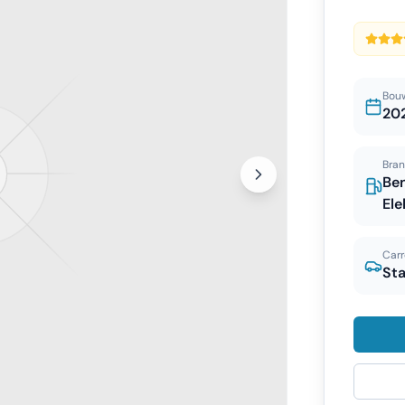
Bou
20
Bran
Ben
Ele
Carr
St