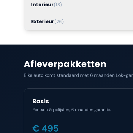
Interieur
(
18
)
Exterieur
(
26
)
Afleverpakketten
Elke auto komt standaard met 6 maanden Lok-garan
Basis
Poetsen & polijsten, 6 maanden garantie.
€ 495