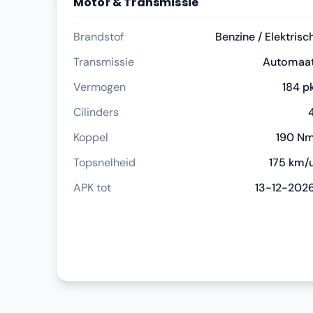
Motor & Transmissie
Brandstof
Benzine / Elektrisc
Transmissie
Automaa
Vermogen
184 p
Cilinders
Koppel
190 N
Topsnelheid
175 km/
APK tot
13-12-202