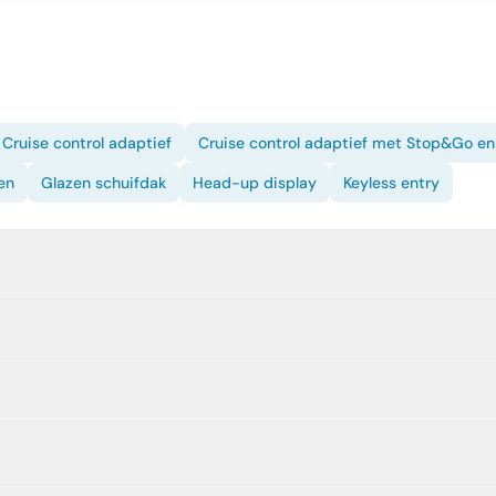
Cruise control adaptief
Cruise control adaptief met Stop&Go en
en
Glazen schuifdak
Head-up display
Keyless entry