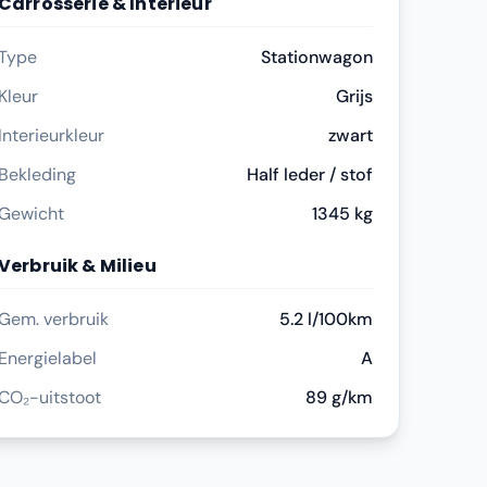
Carrosserie & Interieur
Type
Stationwagon
Kleur
Grijs
Interieurkleur
zwart
Bekleding
Half leder / stof
Gewicht
1345 kg
Verbruik & Milieu
Gem. verbruik
5.2 l/100km
Energielabel
A
CO₂-uitstoot
89 g/km