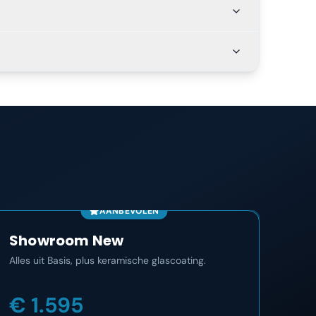
AANBEVOLEN
Showroom New
Co
Alles uit Basis, plus keramische glascoating.
Het m
maan
€ 1.595
€ 