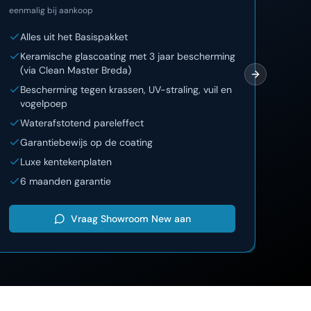
eenmalig bij aankoop
eenma
Alles uit het Basispakket
Al
Keramische glascoating met 3 jaar bescherming
12
(via Clean Master Breda)
On
Next slide
Bescherming tegen krassen, UV-straling, vuil en
La
vogelpoep
Lu
Waterafstotend pareleffect
Garantiebewijs op de coating
Luxe kentekenplaten
6 maanden garantie
Vraag
Showroom New
aan