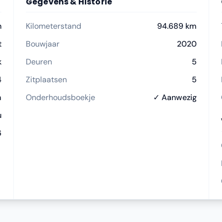
Gegevens & Historie
h
Kilometerstand
94.689 km
t
Bouwjaar
2020
k
Deuren
5
4
Zitplaatsen
5
m
Onderhoudsboekje
✓ Aanwezig
u
6