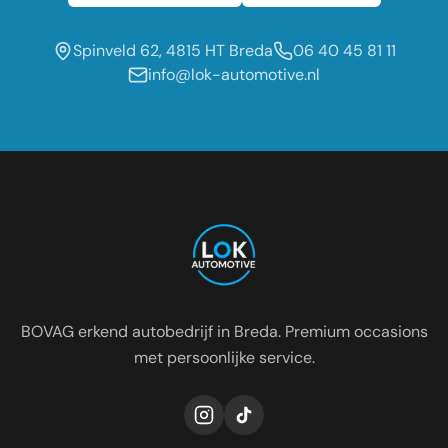
Spinveld 62, 4815 HT Breda
06 40 45 81 11
info@lok-automotive.nl
Occasion dealer voor de regio:
Oosterhout
Etten-Leur
Tilburg
Roosendaal
Prinsenbeek
Dongen
BOVAG erkend autobedrijf in Breda. Premium occasions
met persoonlijke service.