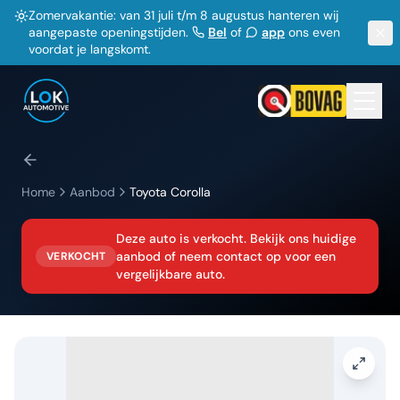
Zomervakantie: van 31 juli t/m 8 augustus hanteren wij
aangepaste openingstijden.
Bel
of
app
ons even
voordat je langskomt.
Home
Aanbod
Toyota
Corolla
Deze auto is verkocht. Bekijk ons huidige
aanbod of neem contact op voor een
VERKOCHT
vergelijkbare auto.