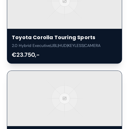
Toyota
Corolla Touring Sports
2.0 Hybrid Executive|JBL|HUD|KEYLESS|CAMERA
€23.750,-