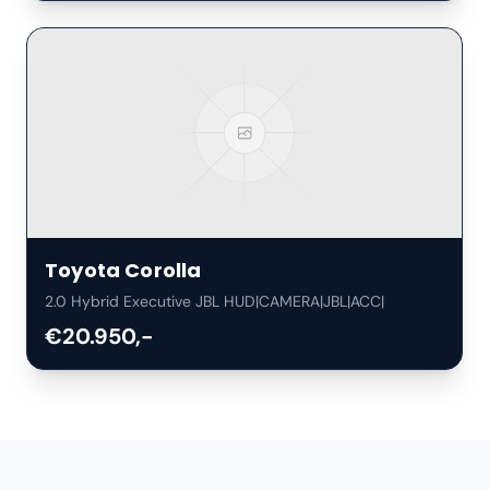
Toyota
Corolla
2.0 Hybrid Executive JBL HUD|CAMERA|JBL|ACC|
€20.950,-