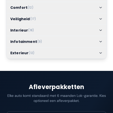
Comfort
(
12
)
Veiligheid
(
17
)
Interieur
(
18
)
Infotainment
(
9
)
Exterieur
(
12
)
Afleverpakketten
Elke auto komt standaard met 6 maanden Lok-garantie. Kies
optioneel een afleverpakket.