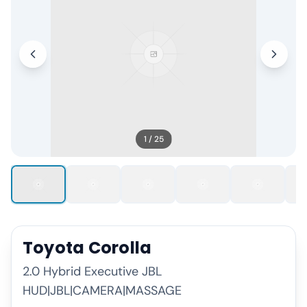
1
/
25
Toyota
Corolla
2.0 Hybrid Executive JBL
HUD|JBL|CAMERA|MASSAGE