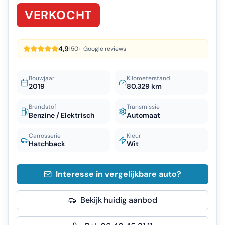
VERKOCHT
4,9
150+ Google reviews
Bouwjaar
Kilometerstand
2019
80.329 km
Brandstof
Transmissie
Benzine / Elektrisch
Automaat
Carrosserie
Kleur
Hatchback
Wit
Interesse in vergelijkbare auto?
Bekijk huidig aanbod