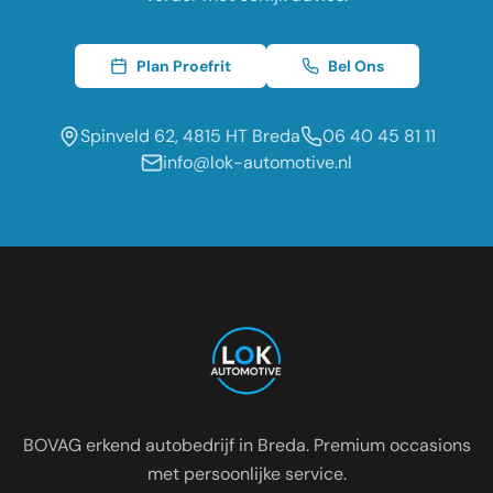
Plan Proefrit
Bel Ons
Spinveld 62, 4815 HT Breda
06 40 45 81 11
info@lok-automotive.nl
Occasion dealer voor de regio:
Oosterhout
Etten-Leur
Tilburg
Roosendaal
Prinsenbeek
Dongen
BOVAG erkend autobedrijf in Breda. Premium occasions
met persoonlijke service.