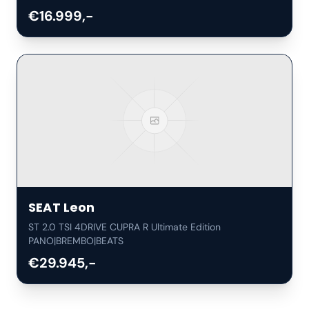
€16.999,-
SEAT
Leon
ST 2.0 TSI 4DRIVE CUPRA R Ultimate Edition
PANO|BREMBO|BEATS
€29.945,-