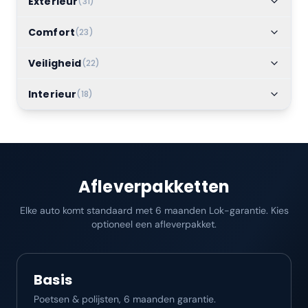
Exterieur
(
31
)
Comfort
(
23
)
Veiligheid
(
22
)
Interieur
(
18
)
Afleverpakketten
Elke auto komt standaard met 6 maanden Lok-garantie. Kies
optioneel een afleverpakket.
Basis
Poetsen & polijsten, 6 maanden garantie.