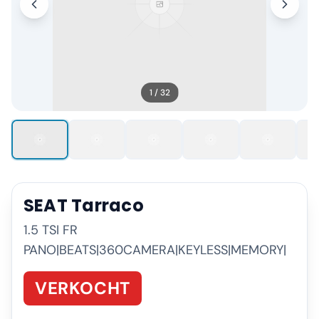
1
/
32
SEAT
Tarraco
1.5 TSI FR
PANO|BEATS|360CAMERA|KEYLESS|MEMORY|
VERKOCHT