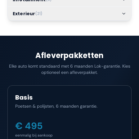
Exterieur
(
21
)
Afleverpakketten
Elke auto komt standaard met 6 maanden Lok-garantie. Kies
optioneel een afleverpakket.
Basis
Poetsen & polijsten, 6 maanden garantie.
€ 495
eenmalig bij aankoop