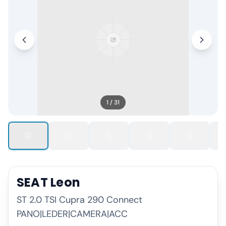
1
/
31
SEAT
Leon
ST 2.0 TSI Cupra 290 Connect
PANO|LEDER|CAMERA|ACC