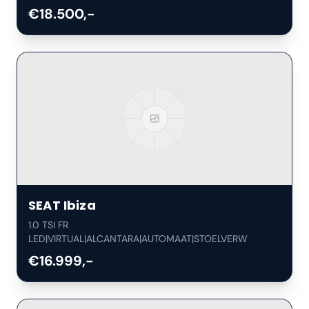
€18.500,-
SEAT
Ibiza
1.0 TSI FR
LED|VIRTUAL|ALCANTARA|AUTOMAAT|STOELVERW
€16.999,-