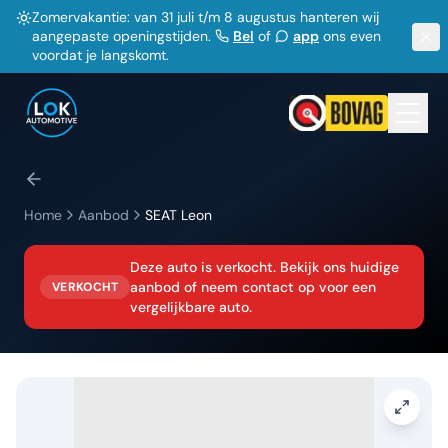
Zomervakantie: van 31 juli t/m 8 augustus hanteren wij
aangepaste openingstijden.
Bel
of
app
ons even
voordat je langskomt.
Home
Aanbod
SEAT
Leon
Deze auto is verkocht. Bekijk ons huidige
aanbod of neem contact op voor een
VERKOCHT
vergelijkbare auto.