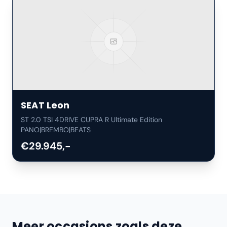
SEAT
Leon
ST 2.0 TSI 4DRIVE CUPRA R Ultimate Edition
PANO|BREMBO|BEATS
€29.945,-
Meer occasions zoals deze