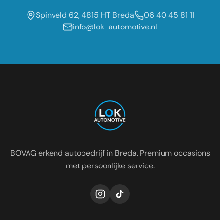
Spinveld 62, 4815 HT Breda
06 40 45 81 11
info@lok-automotive.nl
Occasion dealer voor de regio:
Oosterhout
Etten-Leur
Tilburg
Roosendaal
Prinsenbeek
Dongen
BOVAG erkend autobedrijf in Breda. Premium occasions
met persoonlijke service.