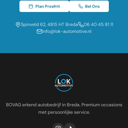
Plan Proefrit
Bel Ons
Spinveld 62, 4815 HT Breda
06 40 45 81 11
info@lok-automotive.nl
Occasion dealer voor de regio:
Oosterhout
Etten-Leur
Tilburg
Roosendaal
Prinsenbeek
Dongen
BOVAG erkend autobedrijf in Breda. Premium occasions
met persoonlijke service.