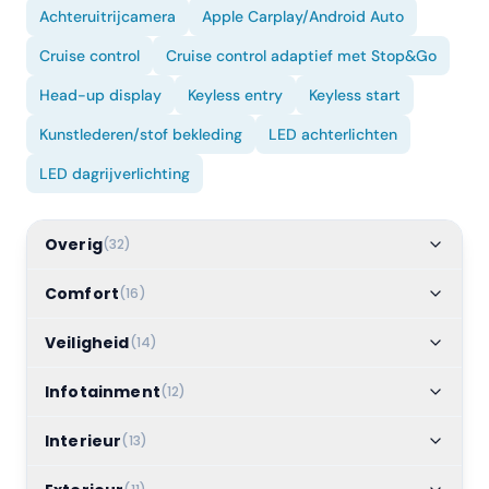
Achteruitrijcamera
Apple Carplay/Android Auto
Cruise control
Cruise control adaptief met Stop&Go
Head-up display
Keyless entry
Keyless start
Kunstlederen/stof bekleding
LED achterlichten
LED dagrijverlichting
Overig
(
32
)
Comfort
(
16
)
Veiligheid
(
14
)
Infotainment
(
12
)
Interieur
(
13
)