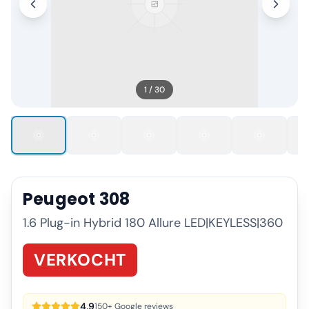
1
/
30
Peugeot
308
1.6 Plug-in Hybrid 180 Allure LED|KEYLESS|360
VERKOCHT
4,9
150+ Google reviews