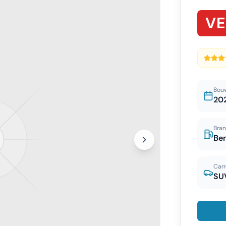
V
Bou
20
Bran
Be
Carr
SU