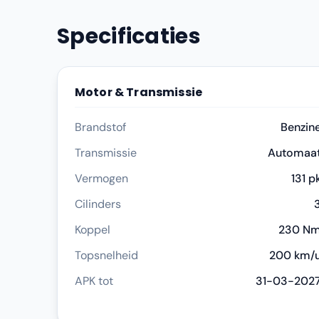
Specificaties
Motor & Transmissie
Brandstof
Benzin
Transmissie
Automaa
Vermogen
131 p
Cilinders
Koppel
230 N
Topsnelheid
200 km/
APK tot
31-03-202