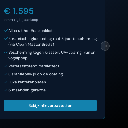
€ 1.595
€ 
eenmalig bij aankoop
eenma
Alles uit het Basispakket
Al
Keramische glascoating met 3 jaar bescherming
12
(via Clean Master Breda)
On
Next slide
Bescherming tegen krassen, UV-straling, vuil en
La
vogelpoep
Lu
Waterafstotend pareleffect
Garantiebewijs op de coating
Luxe kentekenplaten
6 maanden garantie
Bekijk afleverpakketten