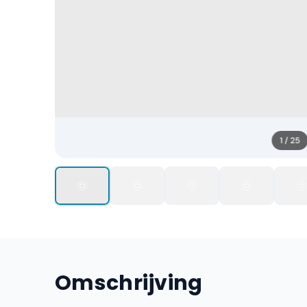
1
/
25
Omschrijving