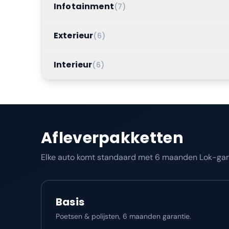
Infotainment
(
7
)
Exterieur
(
6
)
Interieur
(
6
)
Afleverpakketten
Elke auto komt standaard met 6 maanden Lok-garan
Basis
Poetsen & polijsten, 6 maanden garantie.