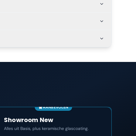
AANBEVOLEN
Showroom New
Co
Alles uit Basis, plus keramische glascoating.
Het m
maan