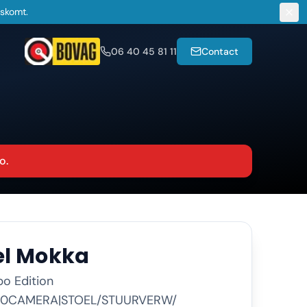
gskomt.
06 40 45 81 11
Contact
o.
l
Mokka
bo Edition
60CAMERA|STOEL/STUURVERW/