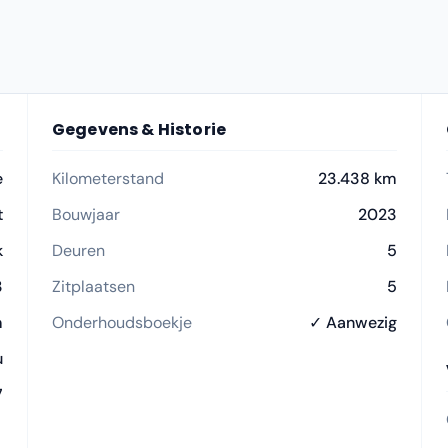
Gegevens & Historie
e
Kilometerstand
23.438 km
t
Bouwjaar
2023
k
Deuren
5
3
Zitplaatsen
5
m
Onderhoudsboekje
✓ Aanwezig
u
7