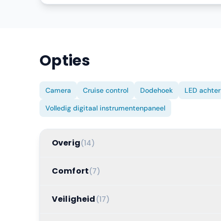
Opties
Camera
Cruise control
Dodehoek
LED achter
Volledig digitaal instrumentenpaneel
Overig
(
14
)
Comfort
(
7
)
Veiligheid
(
17
)