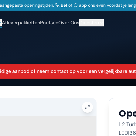
j aangepaste openingstijden.
Bel
of
app
ons even voordat je lan
Afleverpakketten
Poetsen
Over Ons
Diensten
huidige aanbod of neem contact op voor een vergelijkbare aut
Ope
1.2 Tur
LED|3