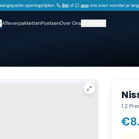
j aangepaste openingstijden.
Bel
of
app
ons even voordat je lan
Afleverpakketten
Poetsen
Over Ons
Diensten
Nis
1.2 Pr
€8