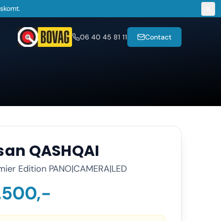
gskomt.
06 40 45 81 11
Contact
san
QASHQAI
emier Edition PANO|CAMERA|LED
.500,-