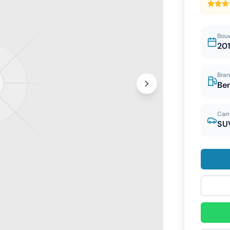
Bou
20
Bran
Be
Carr
SU