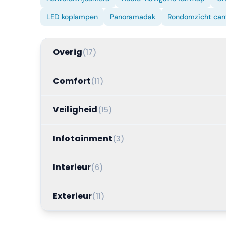
LED koplampen
Panoramadak
Rondomzicht ca
Overig
(
17
)
Comfort
(
11
)
Veiligheid
(
15
)
Infotainment
(
3
)
Interieur
(
6
)
Exterieur
(
11
)