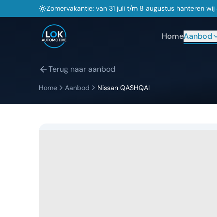
Zomervakantie: van 31 juli t/m 8 augustus hanteren wi
Home
Aanbod
Terug naar aanbod
Home
Aanbod
Nissan
QASHQAI