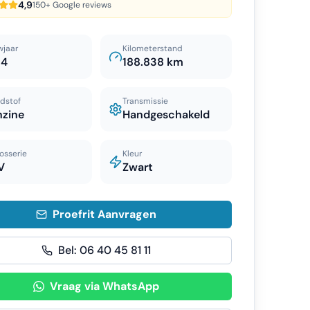
4,9
150+ Google reviews
wjaar
Kilometerstand
14
188.838 km
dstof
Transmissie
nzine
Handgeschakeld
osserie
Kleur
V
Zwart
Proefrit Aanvragen
Bel:
06 40 45 81 11
Vraag via WhatsApp