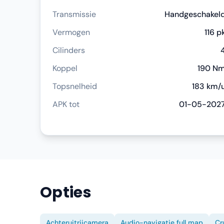
Transmissie
Handgeschakel
Vermogen
116 p
Cilinders
Koppel
190 N
Topsnelheid
183 km/
APK tot
01-05-202
Opties
Achteruitrijcamera
Audio-navigatie full map
Cr