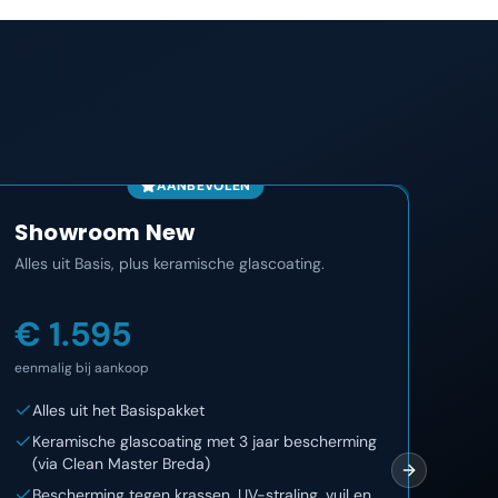
AANBEVOLEN
Showroom New
Co
Alles uit Basis, plus keramische glascoating.
Het m
maan
€ 1.595
€ 
eenmalig bij aankoop
eenma
Alles uit het Basispakket
Al
Keramische glascoating met 3 jaar bescherming
12
(via Clean Master Breda)
On
Next slide
Bescherming tegen krassen, UV-straling, vuil en