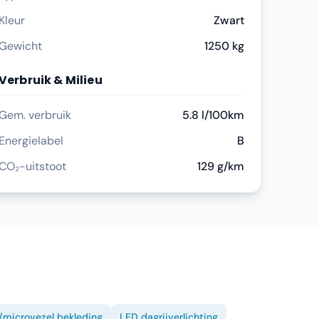
Kleur
Zwart
Gewicht
1250 kg
Verbruik & Milieu
Gem. verbruik
5.8 l/100km
Energielabel
B
CO₂-uitstoot
129 g/km
/microvezel bekleding
LED dagrijverlichting