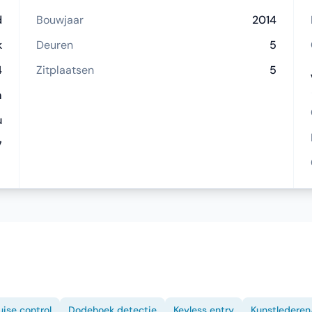
d
Bouwjaar
2014
k
Deuren
5
4
Zitplaatsen
5
m
u
7
uise control
Dodehoek detectie
Keyless entry
Kunstlederen