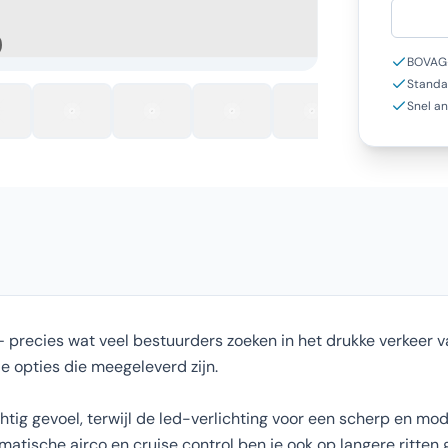
BOVAG-
Standa
Snel a
— precies wat veel bestuurders zoeken in het drukke verkeer va
de opties die meegeleverd zijn.
ig gevoel, terwijl de led-verlichting voor een scherp en mod
matische airco en cruise control ben je ook op langere ritten 