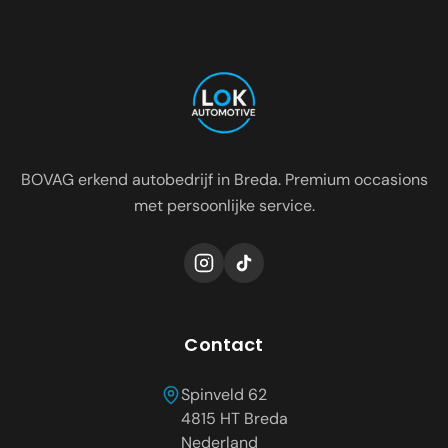
Occasion dealer voor de regio:
Oosterhout
Etten-Leur
Tilburg
Roosendaal
Prinsenbeek
Dongen
BOVAG erkend autobedrijf in Breda. Premium occasions
met persoonlijke service.
Contact
Spinveld 62
4815 HT
Breda
Nederland