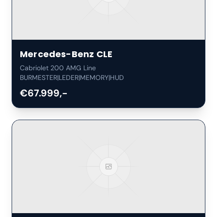
Mercedes-Benz
CLE
Cabriolet 200 AMG Line
BURMESTER|LEDER|MEMORY|HUD
€67.999,-