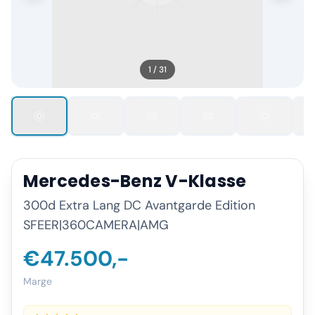
1
/
31
Mercedes-Benz
V-Klasse
300d Extra Lang DC Avantgarde Edition
SFEER|360CAMERA|AMG
€47.500,-
Marge