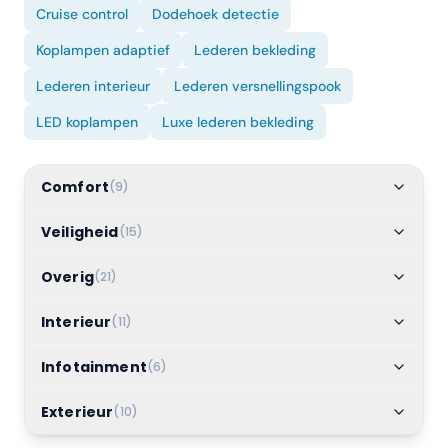
Cruise control
Dodehoek detectie
Koplampen adaptief
Lederen bekleding
Lederen interieur
Lederen versnellingspook
LED koplampen
Luxe lederen bekleding
Comfort
(
9
)
Veiligheid
(
15
)
Overig
(
21
)
Interieur
(
11
)
Infotainment
(
6
)
Exterieur
(
10
)