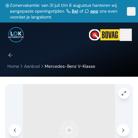
Zomervakantie: van 31 juli t/m 8 augustus hanteren wij
aangepaste openingstijden.
Bel
of
app
ons even
voordat je langskomt.
Home
Aanbod
Mercedes-Benz
V-Klasse