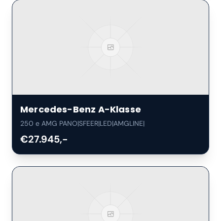
Mercedes-Benz
A-Klasse
250 e AMG PANO|SFEER|LED|AMGLINE|
€27.945,-