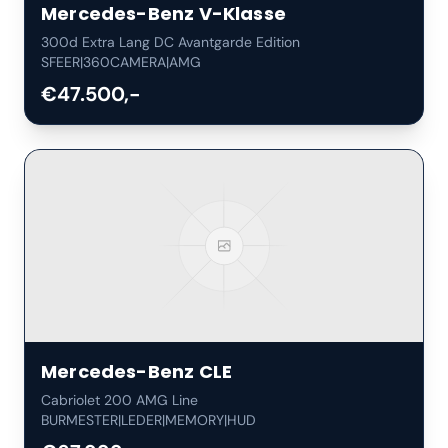
Mercedes-Benz
V-Klasse
300d Extra Lang DC Avantgarde Edition
SFEER|360CAMERA|AMG
€47.500,-
Mercedes-Benz
CLE
Cabriolet 200 AMG Line
BURMESTER|LEDER|MEMORY|HUD