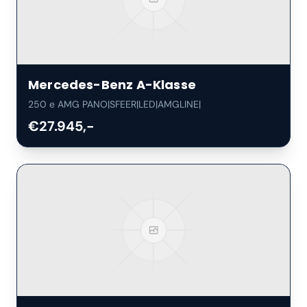
Mercedes-Benz
A-Klasse
250 e AMG PANO|SFEER|LED|AMGLINE|
€27.945,-