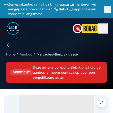
Zomervakantie: van 31 juli t/m 8 augustus hanteren wij
aangepaste openingstijden.
Bel
of
app
ons even
voordat je langskomt.
Home
Aanbod
Mercedes-Benz
E-Klasse
Deze auto is verkocht. Bekijk ons huidige
aanbod of neem contact op voor een
VERKOCHT
vergelijkbare auto.