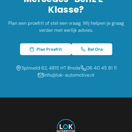
Klasse
?
Plan een proefrit of stel een vraag. Wij helpen je graag
verder met eerlijk advies.
Plan Proefrit
Bel Ons
Spinveld 62, 4815 HT Breda
06 40 45 81 11
info@lok-automotive.nl
Occasion dealer voor de regio:
Oosterhout
Etten-Leur
Tilburg
Roosendaal
Prinsenbeek
Dongen