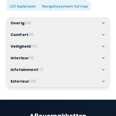
LED koplampen
Navigatiesysteem full map
Overig
(
23
)
Comfort
(
11
)
Veiligheid
(
17
)
Interieur
(
11
)
Infotainment
(
7
)
Exterieur
(
22
)