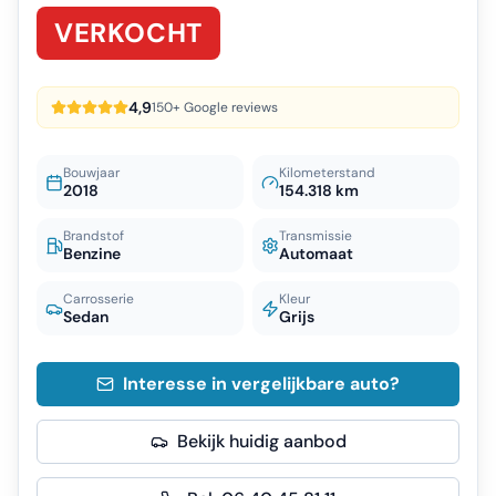
VERKOCHT
4,9
150+ Google reviews
Bouwjaar
Kilometerstand
2018
154.318 km
Brandstof
Transmissie
Benzine
Automaat
Carrosserie
Kleur
Sedan
Grijs
Interesse in vergelijkbare auto?
Bekijk huidig aanbod