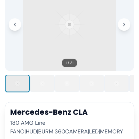
1
/
31
Mercedes-Benz
CLA
180 AMG Line
PANO|HUD|BURM|360CAMERA|LED|MEMORY