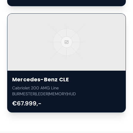
Mercedes-Benz
CLE
Cabriolet 200 AMG Line
BURMESTER|LEDER|MEMORY|HUD
€67.999,-