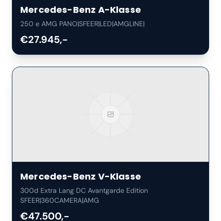
Mercedes-Benz
A-Klasse
250 e AMG PANO|SFEER|LED|AMGLINE|
€27.945,-
Mercedes-Benz
V-Klasse
300d Extra Lang DC Avantgarde Edition
SFEER|360CAMERA|AMG
€47.500,-