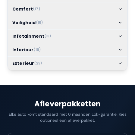
Comfort
(
17
)
Veiligheid
(
16
)
Infotainment
(
13
)
Interieur
(
16
)
Exterieur
(
23
)
Afleverpakketten
Elke auto komt standaard met 6 maanden Lok-garantie. Kies
optioneel een afleverpakket.