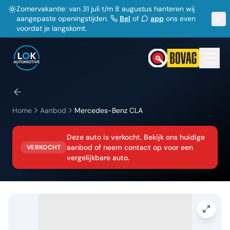
Zomervakantie: van 31 juli t/m 8 augustus hanteren wij
aangepaste openingstijden.
Bel
of
app
ons even
voordat je langskomt.
Home
Aanbod
Mercedes-Benz
CLA
Deze auto is verkocht. Bekijk ons huidige
aanbod of neem contact op voor een
VERKOCHT
vergelijkbare auto.