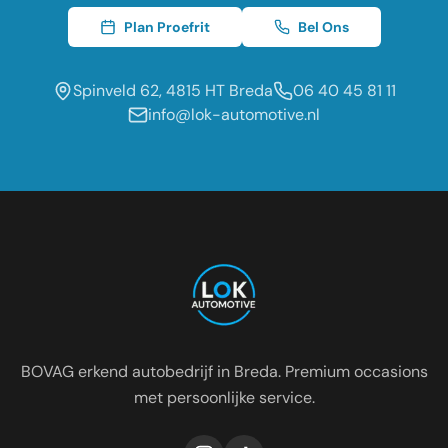
Plan Proefrit
Bel Ons
Spinveld 62, 4815 HT Breda
06 40 45 81 11
info@lok-automotive.nl
Occasion dealer voor de regio:
Oosterhout
Etten-Leur
Tilburg
Roosendaal
Prinsenbeek
Dongen
BOVAG erkend autobedrijf in Breda. Premium occasions
met persoonlijke service.