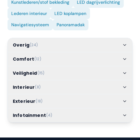
Kunstlederen/stof bekleding
LED dagrijverlichting
Lederen interieur
LED koplampen
Navigatiesysteem
Panoramadak
Overig
(
24
)
Comfort
(
12
)
Veiligheid
(
15
)
Interieur
(
8
)
Exterieur
(
18
)
Infotainment
(
4
)