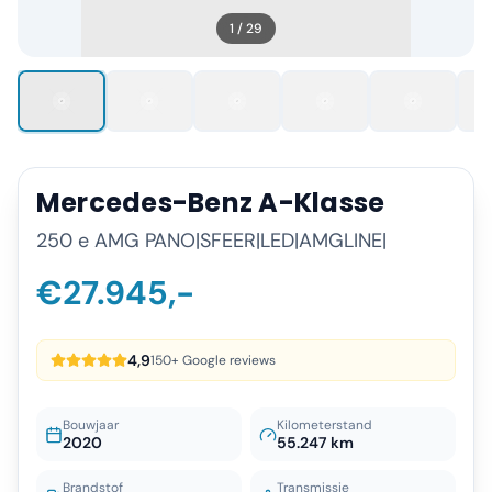
1
/
29
Mercedes-Benz
A-Klasse
250 e AMG PANO|SFEER|LED|AMGLINE|
€27.945,-
4,9
150+ Google reviews
Bouwjaar
Kilometerstand
2020
55.247 km
Brandstof
Transmissie