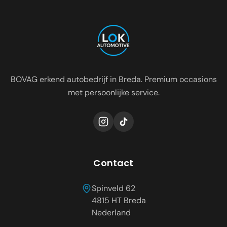
Oosterhout
Etten-Leur
Tilburg
Roosendaal
Prinsenbeek
Dongen
BOVAG erkend autobedrijf in Breda. Premium occasions
met persoonlijke service.
Contact
Spinveld 62
4815 HT
Breda
Nederland