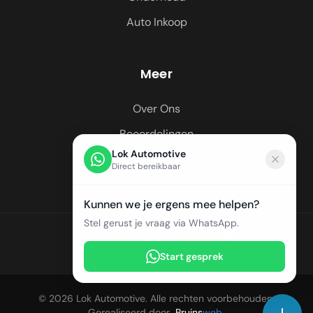
Auto Inkoop
Meer
Over Ons
Beoordelingen
Lok Automotive
Regio's
Direct bereikbaar
Kunnen we je ergens mee helpen?
Stel gerust je vraag via WhatsApp.
Start gesprek
© 2026 Lok Automotive. Alle rechten voorbehouden.
Gerealiseerd door
Bruins
web