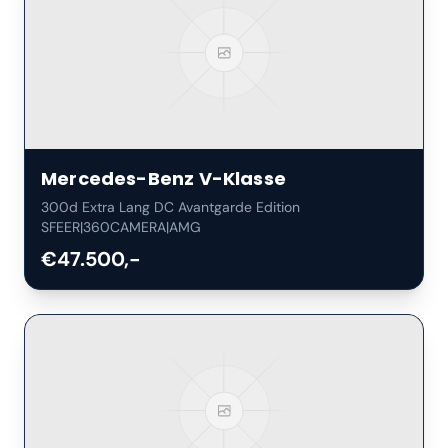
Mercedes-Benz
V-Klasse
300d Extra Lang DC Avantgarde Edition
SFEER|360CAMERA|AMG
€47.500,-