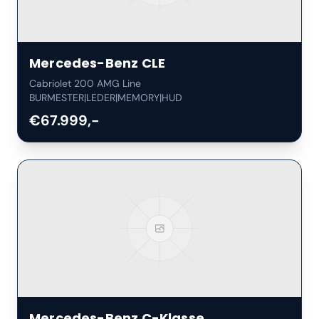
Mercedes-Benz
CLE
Cabriolet 200 AMG Line
BURMESTER|LEDER|MEMORY|HUD
€67.999,-
Mercedes-Benz
C-Klasse