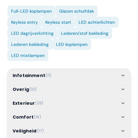
Full-LED koplampen
Glazen schuifdak
Keyless entry
Keyless start
LED achterlichten
LED dagrijverlichting
Lederen/stof bekleding
Lederen bekleding
LED koplampen
LED mistlampen
Infotainment
(
11
)
Overig
(
32
)
Exterieur
(
29
)
Comfort
(
16
)
Veiligheid
(
17
)