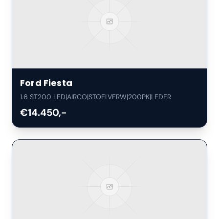
Ford
Fiesta
1.6 ST200 LED|AIRCO|STOELVERW|200PK|LEDER
€14.450,-