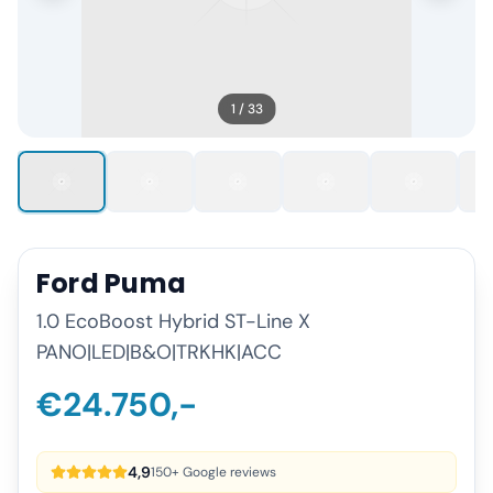
1
/
33
Ford
Puma
1.0 EcoBoost Hybrid ST-Line X
PANO|LED|B&O|TRKHK|ACC
€24.750,-
4,9
150+ Google reviews