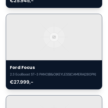
€25.945,-
Ford
Focus
2.3 EcoBoost ST-3 PANO|B&O|KEYLESS|CAMERA|280PK|
€27.999,-