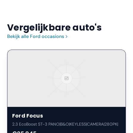
Vergelijkbare auto's
Bekijk alle
Ford
occasions
Ford
Focus
2.3 EcoBoost ST-3 PANO|B&O|KEYLESS|CAMERA|280PK|