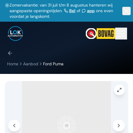
Zomervakantie: van 31 juli t/m 8 augustus hanteren wij
aangepaste openingstijden.
Bel
of
app
ons even
voordat je langskomt.
Home
Aanbod
Ford
Puma