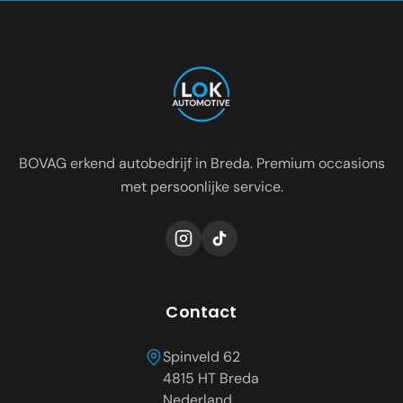
Occasion dealer voor de regio:
Oosterhout
Etten-Leur
Tilburg
Roosendaal
Prinsenbeek
Dongen
BOVAG erkend autobedrijf in Breda. Premium occasions
met persoonlijke service.
Contact
Spinveld 62
4815 HT
Breda
Nederland