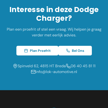
Interesse in deze
Dodge
Charger
?
Plan een proefrit of stel een vraag. Wij helpen je graag
verder met eerlijk advies.
Plan Proefrit
Bel Ons
Spinveld 62, 4815 HT Breda
06 40 45 81 11
info@lok-automotive.nl
Occasion dealer voor de regio:
Oosterhout
Etten-Leur
Tilburg
Roosendaal
Prinsenbeek
Dongen