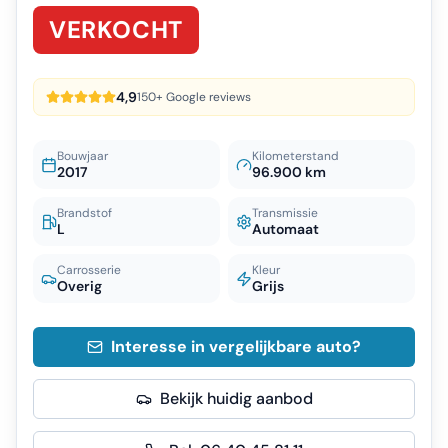
VERKOCHT
4,9
150+ Google reviews
Bouwjaar
Kilometerstand
2017
96.900 km
Brandstof
Transmissie
L
Automaat
Carrosserie
Kleur
Overig
Grijs
Interesse in vergelijkbare auto?
Bekijk huidig aanbod