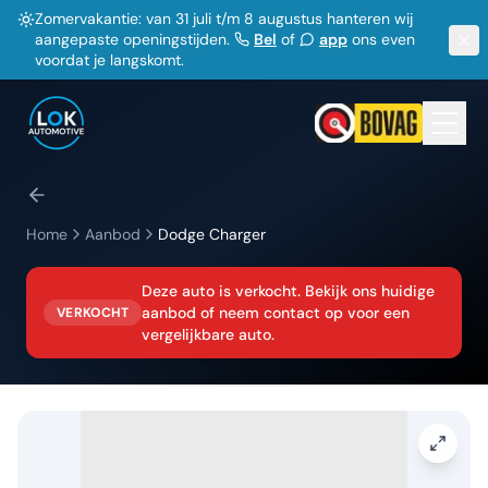
Zomervakantie: van 31 juli t/m 8 augustus hanteren wij
aangepaste openingstijden.
Bel
of
app
ons even
voordat je langskomt.
Home
Aanbod
Dodge
Charger
Deze auto is verkocht. Bekijk ons huidige
aanbod of neem contact op voor een
VERKOCHT
vergelijkbare auto.