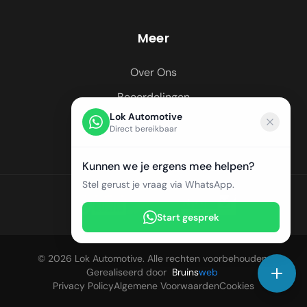
Meer
Over Ons
Beoordelingen
Lok Automotive
Regio's
Direct bereikbaar
Kunnen we je ergens mee helpen?
Stel gerust je vraag via WhatsApp.
Start gesprek
© 2026 Lok Automotive. Alle rechten voorbehouden.
Gerealiseerd door
Bruins
web
Privacy Policy
Algemene Voorwaarden
Cookies