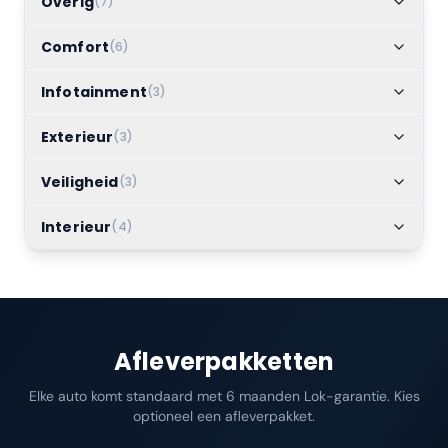
Overig
(
7
)
Comfort
(
6
)
Infotainment
(
3
)
Exterieur
(
3
)
Veiligheid
(
3
)
Interieur
(
4
)
Afleverpakketten
Elke auto komt standaard met 6 maanden Lok-garantie. Kies
optioneel een afleverpakket.