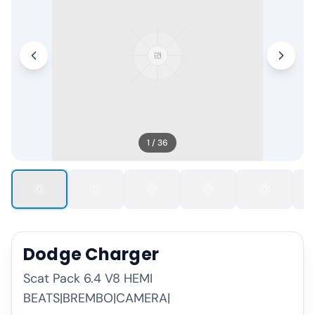
1
/
36
Dodge
Charger
Scat Pack 6.4 V8 HEMI
BEATS|BREMBO|CAMERA|