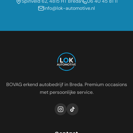
Spinveld 62, 4815 HT Breda
06 40 45 81 11
info@lok-automotive.nl
Occasion dealer voor de regio:
Oosterhout
Etten-Leur
Tilburg
Roosendaal
Prinsenbeek
Dongen
BOVAG erkend autobedrijf in Breda. Premium occasions
met persoonlijke service.