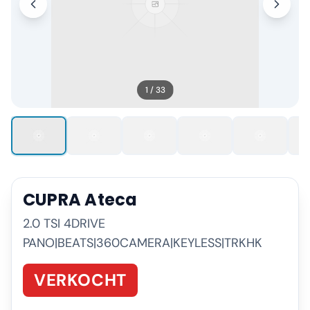
1
/
33
CUPRA
Ateca
2.0 TSI 4DRIVE
PANO|BEATS|360CAMERA|KEYLESS|TRKHK
VERKOCHT