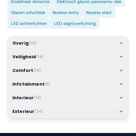
Dodehoek detectie
Elektrisch glazen panorama-dak
Glazen schuifdak
Keyless entry
Keyless start
LED achterlichten
LED dagrijverlichting
Overig
(
29
)
Veiligheid
(
14
)
Comfort
(
14
)
Infotainment
(
8
)
Interieur
(
13
)
Exterieur
(
24
)