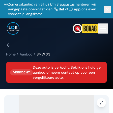
Zomervakantie: van 31 juli t/m 8 augustus hanteren wij
aangepaste openingstijden.
Bel
of
app
ons even
voordat je langskomt.
Home
Aanbod
BMW
X3
Deze auto is verkocht. Bekijk ons huidige
aanbod of neem contact op voor een
VERKOCHT
vergelijkbare auto.