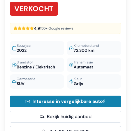
VERKOCHT
4,9
150+ Google reviews
Bouwjaar
Kilometerstand
2022
72.300 km
Brandstof
Transmissie
Benzine / Elektrisch
Automaat
Carrosserie
Kleur
SUV
Grijs
Interesse in vergelijkbare auto?
Bekijk huidig aanbod