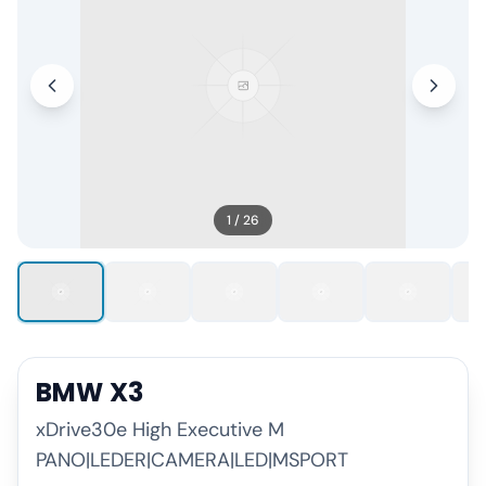
1
/
26
BMW
X3
xDrive30e High Executive M
PANO|LEDER|CAMERA|LED|MSPORT