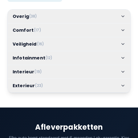
Overig
(
38
)
Comfort
(
17
)
Veiligheid
(
16
)
Infotainment
(
12
)
Interieur
(
19
)
Exterieur
(
23
)
Afleverpakketten
Elke auto komt standaard met 6 maanden Lok-garantie. Kies