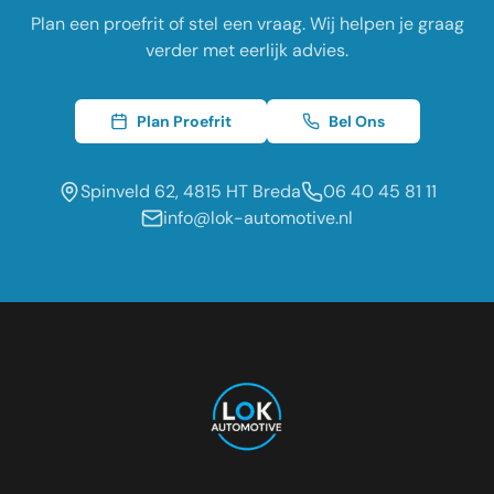
Plan een proefrit of stel een vraag. Wij helpen je graag
verder met eerlijk advies.
Plan Proefrit
Bel Ons
Spinveld 62, 4815 HT Breda
06 40 45 81 11
info@lok-automotive.nl
Occasion dealer voor de regio:
Oosterhout
Etten-Leur
Tilburg
Roosendaal
Prinsenbeek
Dongen