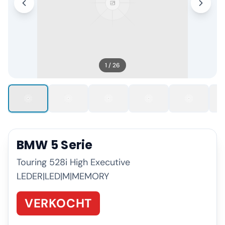
1
/
26
BMW
5 Serie
Touring 528i High Executive
LEDER|LED|M|MEMORY
VERKOCHT