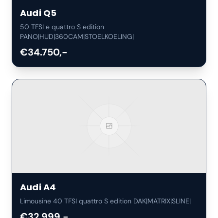
Audi
Q5
50 TFSI e quattro S edition
PANO|HUD|360CAM|STOELKOELING|
€34.750,-
Audi
A4
Limousine 40 TFSI quattro S edition DAK|MATRIX|SLINE|
€32.999,-