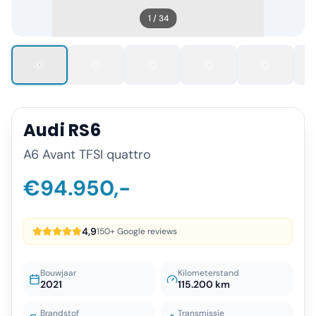
1
/
34
Audi
RS6
A6 Avant TFSI quattro
€94.950,-
4,9
150+ Google reviews
Bouwjaar
Kilometerstand
2021
115.200 km
Brandstof
Transmissie