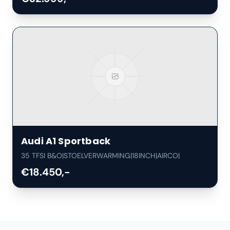
Audi
A1 Sportback
35 TFSI B&O|STOELVERWARMING|18INCH|AIRCO|
€18.450,-