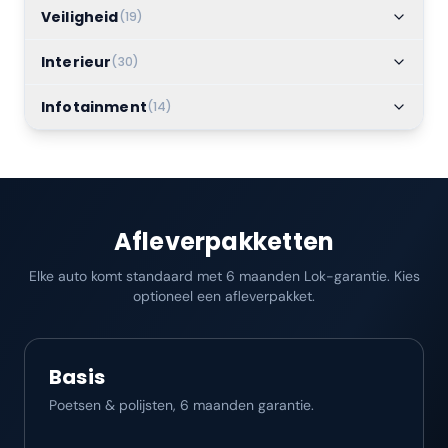
Veiligheid
(
19
)
Interieur
(
30
)
Infotainment
(
14
)
Afleverpakketten
Elke auto komt standaard met 6 maanden Lok-garantie. Kies
optioneel een afleverpakket.
Basis
Poetsen & polijsten, 6 maanden garantie.