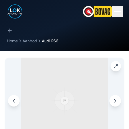
Home
Aanbod
Audi
RS6