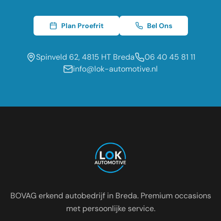
Plan Proefrit
Bel Ons
Spinveld 62, 4815 HT Breda
06 40 45 81 11
info@lok-automotive.nl
Occasion dealer voor de regio:
Oosterhout
Etten-Leur
Tilburg
Roosendaal
Prinsenbeek
Dongen
BOVAG erkend autobedrijf in Breda. Premium occasions
met persoonlijke service.