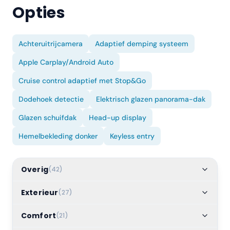
Opties
Achteruitrijcamera
Adaptief demping systeem
Apple Carplay/Android Auto
Cruise control adaptief met Stop&Go
Dodehoek detectie
Elektrisch glazen panorama-dak
Glazen schuifdak
Head-up display
Hemelbekleding donker
Keyless entry
Overig
(
42
)
Exterieur
(
27
)
Comfort
(
21
)