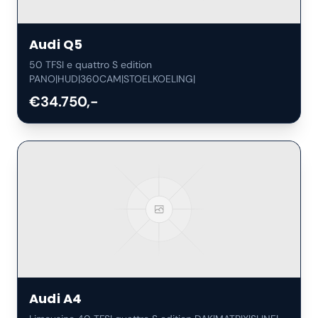
Audi
Q5
50 TFSI e quattro S edition
PANO|HUD|360CAM|STOELKOELING|
€34.750,-
Audi
A4