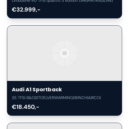
Limousine 40 TFSI quattro S edition DAK|MATRIX|SLINE|
€32.999,-
Audi
A1 Sportback
35 TFSI B&O|STOELVERWARMING|18INCH|AIRCO|
€18.450,-