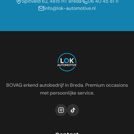
Spinveld 62, 4815 HT Breda
06 40 45 81 11
info@lok-automotive.nl
Occasion dealer voor de regio:
Oosterhout
Etten-Leur
Tilburg
Roosendaal
Prinsenbeek
Dongen
BOVAG erkend autobedrijf in Breda. Premium occasions
met persoonlijke service.