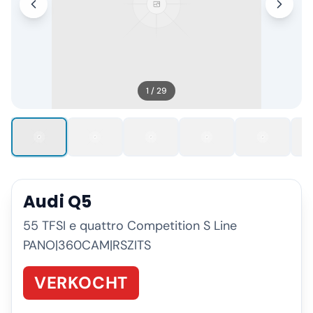
1
/
29
Audi
Q5
55 TFSI e quattro Competition S Line
PANO|360CAM|RSZITS
VERKOCHT