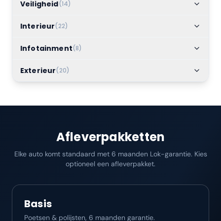
Veiligheid
(
14
)
Interieur
(
22
)
Infotainment
(
8
)
Exterieur
(
20
)
Afleverpakketten
Elke auto komt standaard met 6 maanden Lok-garantie. Kies
optioneel een afleverpakket.
Basis
Poetsen & polijsten, 6 maanden garantie.