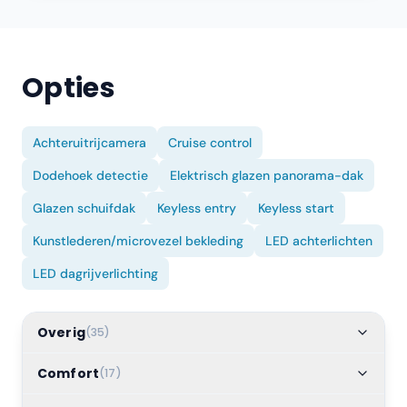
Opties
Achteruitrijcamera
Cruise control
Dodehoek detectie
Elektrisch glazen panorama-dak
Glazen schuifdak
Keyless entry
Keyless start
Kunstlederen/microvezel bekleding
LED achterlichten
LED dagrijverlichting
Overig
(
35
)
Comfort
(
17
)