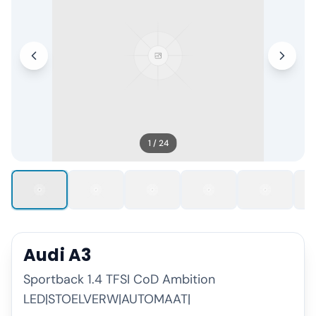
1
/
24
Audi
A3
Sportback 1.4 TFSI CoD Ambition
LED|STOELVERW|AUTOMAAT|