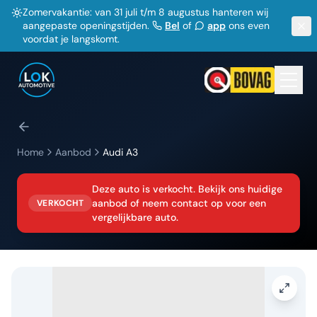
Zomervakantie: van 31 juli t/m 8 augustus hanteren wij
aangepaste openingstijden.
Bel
of
app
ons even
voordat je langskomt.
Home
Aanbod
Audi
A3
Deze auto is verkocht. Bekijk ons huidige
aanbod of neem contact op voor een
VERKOCHT
vergelijkbare auto.