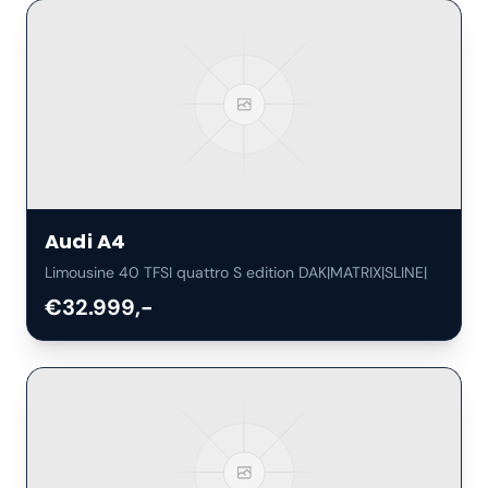
Audi
A4
Limousine 40 TFSI quattro S edition DAK|MATRIX|SLINE|
€32.999,-