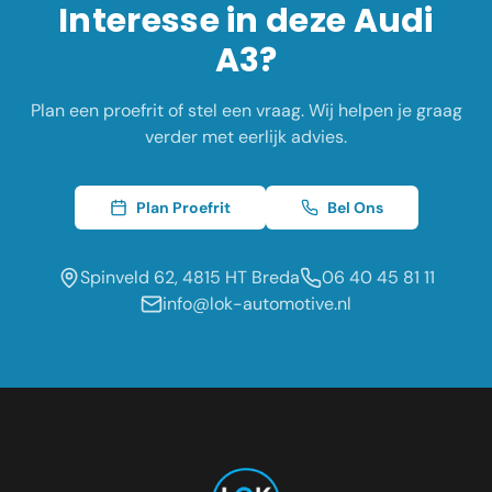
Interesse in deze
Audi
A3
?
Plan een proefrit of stel een vraag. Wij helpen je graag
verder met eerlijk advies.
Plan Proefrit
Bel Ons
Spinveld 62, 4815 HT Breda
06 40 45 81 11
info@lok-automotive.nl
Occasion dealer voor de regio:
Oosterhout
Etten-Leur
Tilburg
Roosendaal
Prinsenbeek
Dongen