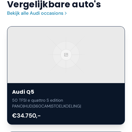
Vergelijkbare auto's
Bekijk alle
Audi
occasions
Audi
Q5
50 TFSI e quattro S edition
PANO|HUD|360CAM|STOELKOELING|
€34.750,-