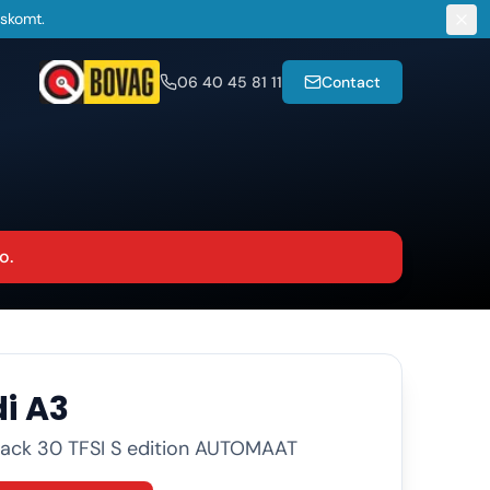
gskomt.
06 40 45 81 11
Contact
o.
i
A3
ack 30 TFSI S edition AUTOMAAT