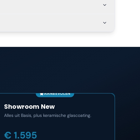
AANBEVOLEN
Showroom New
Co
Alles uit Basis, plus keramische glascoating.
Het m
maan
€ 1.595
€ 