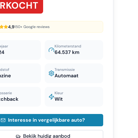
ERKOCHT
4,9
150+ Google reviews
wjaar
Kilometerstand
24
64.537 km
dstof
Transmissie
nzine
Automaat
osserie
Kleur
tchback
Wit
Interesse in vergelijkbare auto?
Bekijk huidig aanbod