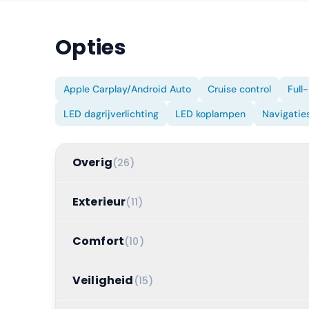
Opties
Apple Carplay/Android Auto
Cruise control
Full
LED dagrijverlichting
LED koplampen
Navigatie
Overig
(
26
)
Exterieur
(
11
)
Comfort
(
10
)
Veiligheid
(
15
)