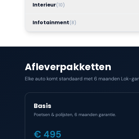
Interieur
(
10
)
Infotainment
(
8
)
Afleverpakketten
Elke auto komt standaard met 6 maanden Lok-garan
Basis
Poetsen & polijsten, 6 maanden garantie.
€ 495