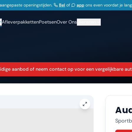
j aangepaste openingstijden.
Bel
of
app
ons even voordat je lan
Afleverpakketten
Poetsen
Over Ons
Diensten
huidige aanbod of neem contact op voor een vergelijkbare aut
Aud
Sportb