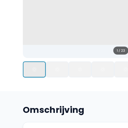
1
/
23
Omschrijving