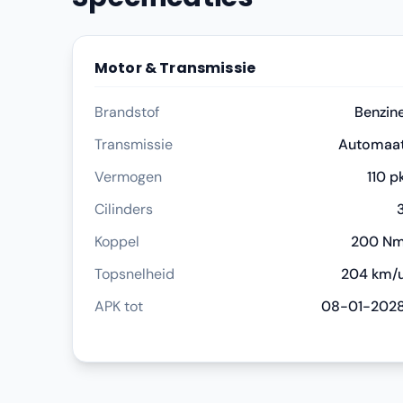
Motor & Transmissie
Brandstof
Benzin
Transmissie
Automaa
Vermogen
110 p
Cilinders
Koppel
200 N
Topsnelheid
204 km/
APK tot
08-01-202