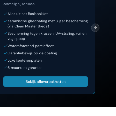
eenmalig bij aankoop
eenma
Alles uit het Basispakket
Al
Keramische glascoating met 3 jaar bescherming
12
(via Clean Master Breda)
On
Next slide
Bescherming tegen krassen, UV-straling, vuil en
La
vogelpoep
Lu
Waterafstotend pareleffect
Garantiebewijs op de coating
Luxe kentekenplaten
6 maanden garantie
Bekijk afleverpakketten