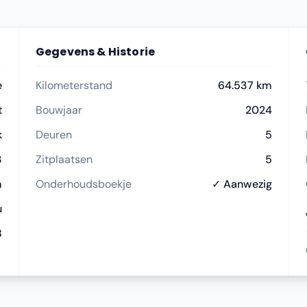
Gegevens & Historie
e
Kilometerstand
64.537 km
t
Bouwjaar
2024
k
Deuren
5
3
Zitplaatsen
5
m
Onderhoudsboekje
✓ Aanwezig
u
8