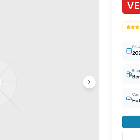
V
Bou
20
Bran
Be
Carr
Ha