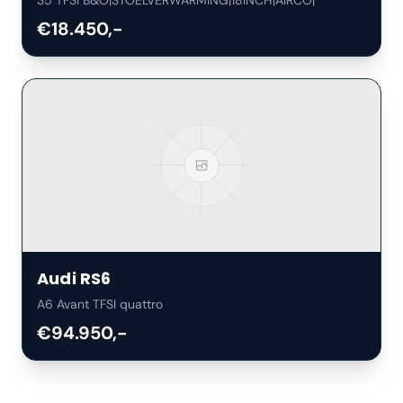
35 TFSI B&O|STOELVERWARMING|18INCH|AIRCO|
€18.450,-
Audi
RS6
A6 Avant TFSI quattro
€94.950,-