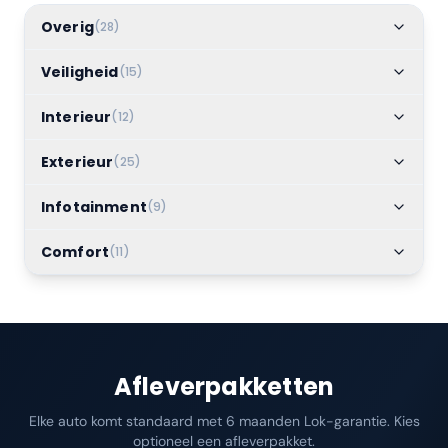
Overig
(
28
)
Veiligheid
(
15
)
Interieur
(
12
)
Exterieur
(
25
)
Infotainment
(
9
)
Comfort
(
11
)
Afleverpakketten
Elke auto komt standaard met 6 maanden Lok-garantie. Kies
optioneel een afleverpakket.