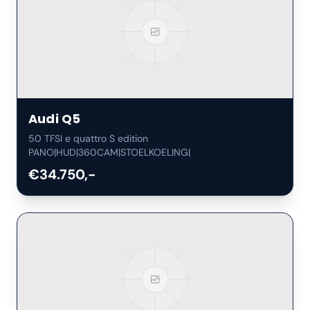
Audi
Q5
50 TFSI e quattro S edition
PANO|HUD|360CAM|STOELKOELING|
€34.750,-