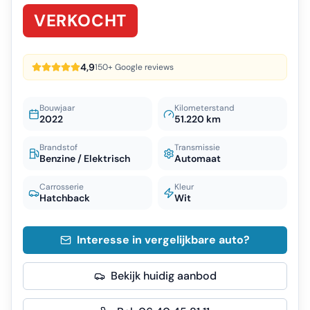
VERKOCHT
4,9
150+ Google reviews
Bouwjaar
Kilometerstand
2022
51.220 km
Brandstof
Transmissie
Benzine / Elektrisch
Automaat
Carrosserie
Kleur
Hatchback
Wit
Interesse in vergelijkbare auto?
Bekijk huidig aanbod