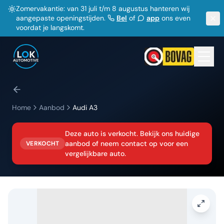
Zomervakantie: van 31 juli t/m 8 augustus hanteren wij
aangepaste openingstijden.
Bel
of
app
ons even
voordat je langskomt.
Home
Aanbod
Audi
A3
Deze auto is verkocht. Bekijk ons huidige
aanbod of neem contact op voor een
VERKOCHT
vergelijkbare auto.