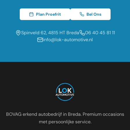
Plan Proefrit
Bel Ons
Spinveld 62, 4815 HT Breda
06 40 45 81 11
info@lok-automotive.nl
Occasion dealer voor de regio:
Oosterhout
Etten-Leur
Tilburg
Roosendaal
Prinsenbeek
Dongen
BOVAG erkend autobedrijf in Breda. Premium occasions
met persoonlijke service.