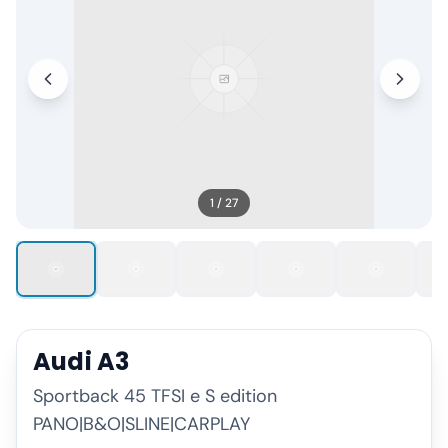
1
/
27
Audi
A3
Sportback 45 TFSI e S edition
PANO|B&O|SLINE|CARPLAY