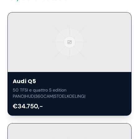
Audi
Q5
50 TFSI e quattro S edition
PANO|HUD|360CAM|STOELKOELING|
€34.750,-