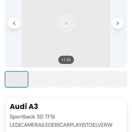
1
/
25
Audi
A3
Sportback 30 TFSI
LED|CAMERA|LEDER|CARPLAY|STOELVERW