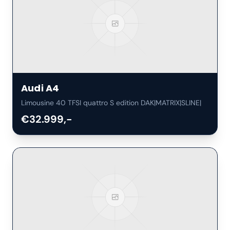
Audi
A4
Limousine 40 TFSI quattro S edition DAK|MATRIX|SLINE|
€32.999,-