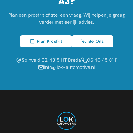
A3
?
Plan een proefrit of stel een vraag. Wij helpen je graag
verder met eerlijk advies.
Plan Proefrit
Bel Ons
Spinveld 62, 4815 HT Breda
06 40 45 81 11
info@lok-automotive.nl
Occasion dealer voor de regio:
Oosterhout
Etten-Leur
Tilburg
Roosendaal
Prinsenbeek
Dongen