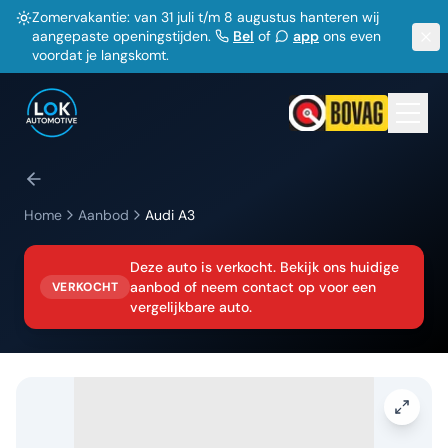
Zomervakantie: van 31 juli t/m 8 augustus hanteren wij
aangepaste openingstijden.
Bel
of
app
ons even
voordat je langskomt.
Home
Aanbod
Audi
A3
Deze auto is verkocht. Bekijk ons huidige
aanbod of neem contact op voor een
VERKOCHT
vergelijkbare auto.