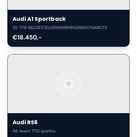
Audi
A1 Sportback
35 TFSI B&O|STOELVERWARMING|18INCH|AIRCO|
€18.450,-
Audi
RS6
A6 Avant TFSI quattro