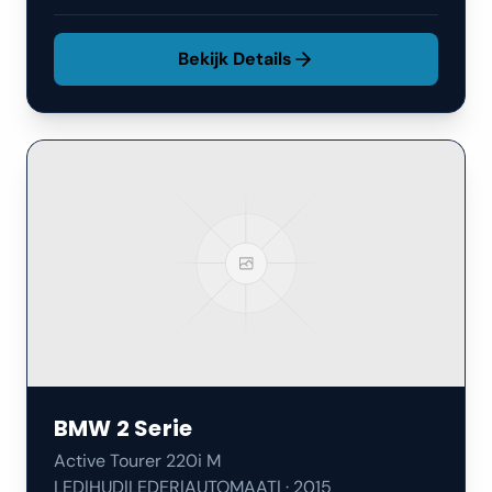
Bekijk Details
BMW
2 Serie
Active Tourer 220i M
LED|HUD|LEDER|AUTOMAAT|
·
2015