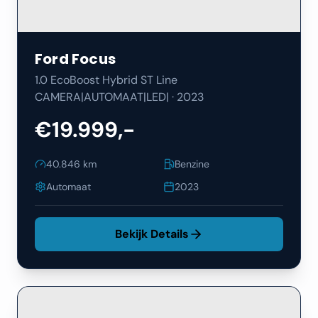
Ford
Focus
1.0 EcoBoost Hybrid ST Line
CAMERA|AUTOMAAT|LED|
·
2023
€19.999,-
40.846
km
Benzine
Automaat
2023
Bekijk Details