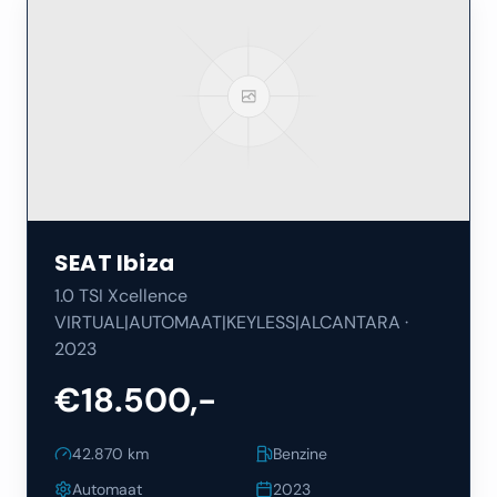
SEAT
Ibiza
1.0 TSI Xcellence
VIRTUAL|AUTOMAAT|KEYLESS|ALCANTARA
·
2023
€18.500,-
42.870
km
Benzine
Automaat
2023