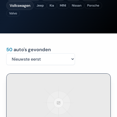
Volkswagen
Jeep
Kia
MINI
Nissan
Porsche
Volvo
50
auto's gevonden