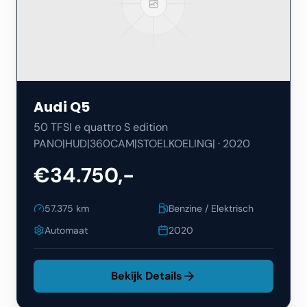
Audi
Q5
50 TFSI e quattro S edition
PANO|HUD|360CAM|STOELKOELING|
·
2020
€34.750,-
57.375
km
Benzine / Elektrisch
Automaat
2020
Bekijk Details