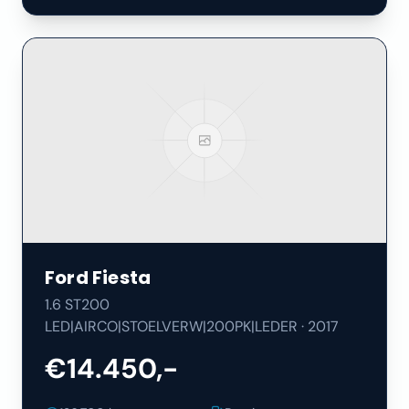
Ford
Fiesta
1.6 ST200
LED|AIRCO|STOELVERW|200PK|LEDER
·
2017
€14.450,-