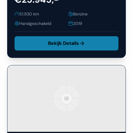
51.930
km
Benzine
Handgeschakeld
2019
Bekijk Details