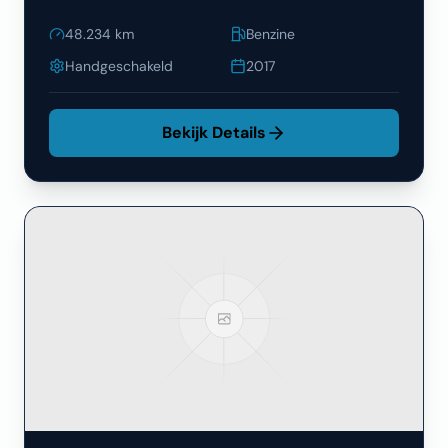
48.234
km
Benzine
Handgeschakeld
2017
Bekijk Details