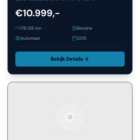
€10.999,-
178.138
km
Benzine
Automaat
2015
Bekijk Details