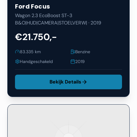
Ford
Focus
Wagon 2.3 EcoBoost ST-3
B&O|HUD|CAMERA|STOELVERW|
·
2019
€21.750,-
83.335
km
Benzine
Handgeschakeld
2019
Bekijk Details