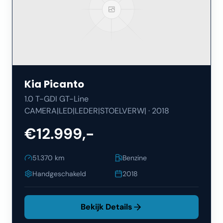
Kia
Picanto
1.0 T-GDI GT-Line
CAMERA|LED|LEDER|STOELVERW|
·
2018
€12.999,-
51.370
km
Benzine
Handgeschakeld
2018
Bekijk Details