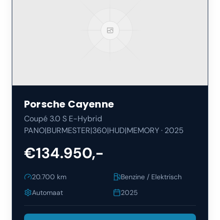
Porsche
Cayenne
Coupé 3.0 S E-Hybrid
PANO|BURMESTER|360|HUD|MEMORY
·
2025
€134.950,-
20.700
km
Benzine / Elektrisch
Automaat
2025