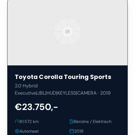
Toyota
Corolla Touring Sports
2.0 Hybrid
Executive|JBL|HUD|KEYLESS|CAMERA
·
2019
€23.750,-
81.572
km
Benzine / Elektrisch
Automaat
2019