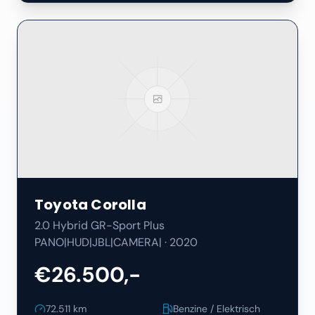
Toyota
Corolla
2.0 Hybrid GR-Sport Plus
PANO|HUD|JBL|CAMERA|
·
2020
€26.500,-
72.511
km
Benzine / Elektrisch