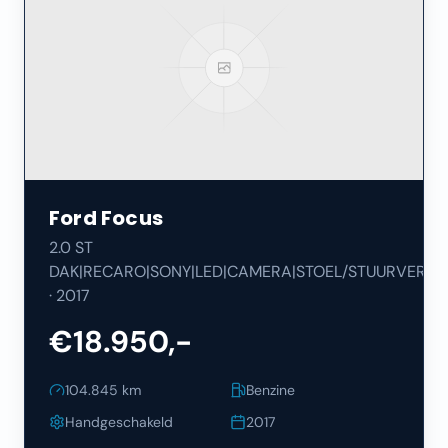
Ford
Focus
2.0 ST
DAK|RECARO|SONY|LED|CAMERA|STOEL/STUURVERW|
·
2017
€18.950,-
104.845
km
Benzine
Handgeschakeld
2017