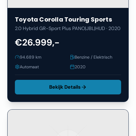
Toyota
Corolla Touring Sports
2.0 Hybrid GR-Sport Plus PANO|JBL|HUD
·
2020
€26.999,-
94.689
km
Benzine / Elektrisch
Automaat
2020
Bekijk Details