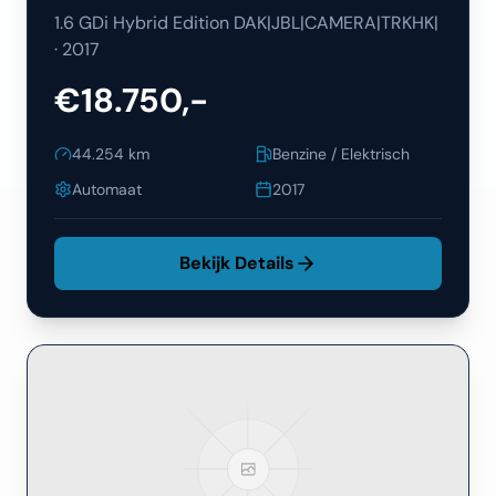
1.6 GDi Hybrid Edition DAK|JBL|CAMERA|TRKHK|
·
2017
€18.750,-
44.254
km
Benzine / Elektrisch
Automaat
2017
Bekijk Details