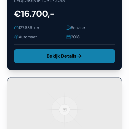
LED|DSG|VIRTUAL
·
2018
€16.700,-
127.636
km
Benzine
Automaat
2018
Bekijk Details