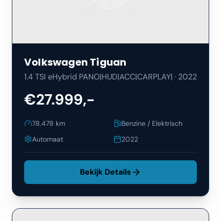
Volkswagen
Tiguan
1.4 TSI eHybrid PANO|HUD|ACC|CARPLAY|
·
2022
€27.999,-
78.478
km
Benzine / Elektrisch
Automaat
2022
Bekijk Details