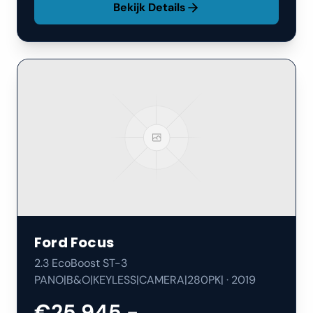
Bekijk Details
Ford
Focus
2.3 EcoBoost ST-3
PANO|B&O|KEYLESS|CAMERA|280PK|
·
2019
€25.945,-