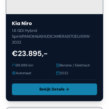
Kia
Niro
1.6 GDi Hybrid
Spirit|PANO|H&K|HUD|CAMERA|STOELVERW
·
2022
€23.895,-
99.999
km
Benzine / Elektrisch
Automaat
2022
Bekijk Details