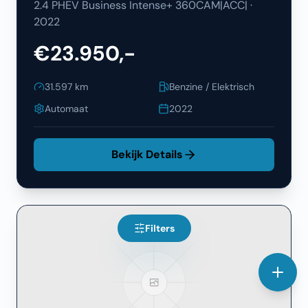
2.4 PHEV Business Intense+ 360CAM|ACC|
·
2022
€23.950,-
31.597
km
Benzine / Elektrisch
Automaat
2022
Bekijk Details
Filters