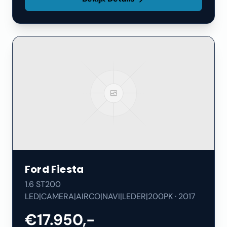
Ford
Fiesta
1.6 ST200
LED|CAMERA|AIRCO|NAVI|LEDER|200PK
·
2017
€17.950,-