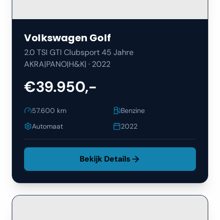
Volkswagen
Golf
2.0 TSI GTI Clubsport 45 Jahre
AKRA|PANO|H&K|
·
2022
€39.950,-
57.600
km
Benzine
Automaat
2022
Bekijk Details