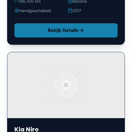
136.700
km
Benzine
Handgeschakeld
2017
Bekijk Details
Kia
Niro