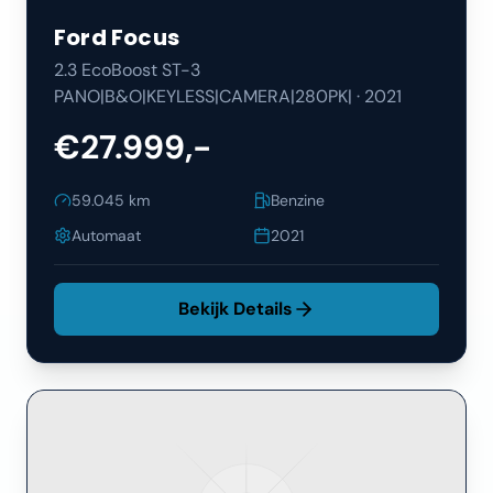
Ford
Focus
2.3 EcoBoost ST-3
PANO|B&O|KEYLESS|CAMERA|280PK|
·
2021
€27.999,-
59.045
km
Benzine
Automaat
2021
Bekijk Details