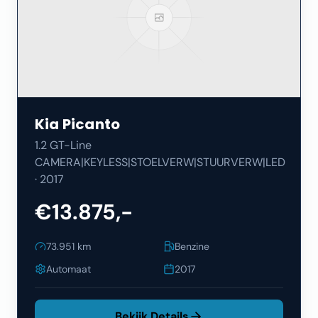
Kia
Picanto
1.2 GT-Line
CAMERA|KEYLESS|STOELVERW|STUURVERW|LED
·
2017
€13.875,-
73.951
km
Benzine
Automaat
2017
Bekijk Details