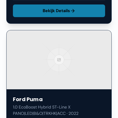
Bekijk Details
Ford
Puma
1.0 EcoBoost Hybrid ST-Line X
PANO|LED|B&O|TRKHK|ACC
·
2022