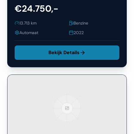
€24.750,-
13.713
km
Benzine
Automaat
2022
Bekijk Details